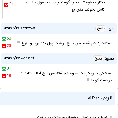
نکتار مخلوطش مجوز گرفت..چون محصول جدیده.. .
24
کامل بخونید متن رو
۱۳۹۶/۶/۲۲ ۲۳:۴۷:۰۵
علی:
پاسخ
50
استاندارد هم شده عین طرح ترافیک پول بده برو تو طرح !!!
23
۱۳۹۶/۶/۲۳ ۰۰:۲۷:۴۹
مهدی:
پاسخ
31
هیشکی خبرو درست نخونده.نوشته سن ایچ اینا استاندارد
18
دریافت کردند!!!
افزودن دیدگاه
نظرات غیر مرتبط با موضوع خبر منتشر نمی شوند.