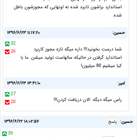
استاندارد براشون تایید شده نه اونهایی که مجوزشون باطل
شده.
حسین:
۱۳۹۶/۶/۲۳ ۱۱:۱۷:۲۰
32
شما درست بخونید!!! داره میگه تازه مجوز کاربرد
26
استاندارد گرفتن در حالیکه سالهاست تولید میشن. ما با
کیا میشیم 80 میلیون!
امیر:
۱۳۹۶/۶/۲۳ ۱۳:۴۱:۱۰
27
راس میگه دیگه. الان دریافت کردن!!!
20
۱۳۹۶/۶/۲۲ ۱۸:۰۲:۵۷
حسین:
پاسخ
39