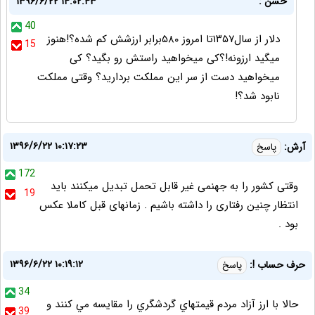
حسن :
۱۳۹۶/۶/۲۲ ۱۴:۰۲:۴۳
40
دلار از سال۱۳۵۷تا امروز ۵۸۰برابر ارزشش کم شده؟!هنوز
15
میگید ارزونه!؟کی میخواهید راستش رو بگید؟ کی
میخواهید دست از سر این مملکت بردارید؟ وقتی مملکت
نابود شد؟!
۱۳۹۶/۶/۲۲ ۱۰:۱۷:۲۳
آرش:
پاسخ
172
وقتی کشور را به جهنمی غیر قابل تحمل تبدیل میکنند باید
19
انتظار چنین رفتاری را داشته باشیم . زمانهای قبل کاملا عکس
بود .
۱۳۹۶/۶/۲۲ ۱۰:۱۹:۱۲
حرف حساب !:
پاسخ
34
حالا با ارز آزاد مردم قيمتهاي گردشگري را مقايسه مي كنند و
39