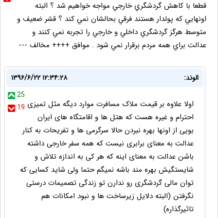
قطعا با كاهش گردشگري خارجي مواجه خواهيم شد ؟ البته
اونهايي كه پولدار هستند فرقي بحالشان نمي كند ؟ قشر ضعيف و
متوسط هرگز گردشگري داخلي و خارجي را تجربه نمي كنند و
عدالت براي همه مردم برقرار نمي شود . موافق ++++ مخالف ---
الوند:
۱۳۹۶/۶/۲۲ ۱۲:۳۴:۲۸
25
اولا علاوه بر قیمت ملاک مسافرت موارد دیگه مثل تمیزی
19
احترام و غیره هست که هتل ها و اقامتگاه های ایران
بویی از اونها بهره نبردن حالا سرگرمی ها و تفریحات به کنار
عدالت به معنای برابری نیست که همه سفر خارجی داشته
باشن عدالت به معنای اینه که هر کی به اندازه تلاش و
شایستگیش بهره مند باشه نمیگم حتما ولی شاید کسایی که
توان مالی گردشگری رو ندارن تو زندگی تصمیمات درستی
نگرفتن (البته دلایل زیرساخت ها و نبود امکانات هم
تاثیرگذاره)