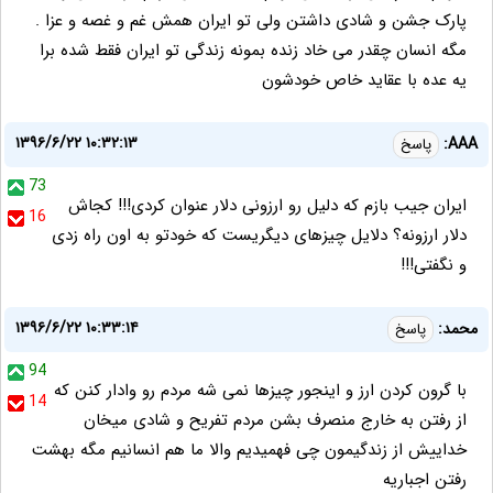
پارک جشن و شادی داشتن ولی تو ایران همش غم و غصه و عزا .
مگه انسان چقدر می خاد زنده بمونه زندگی تو ایران فقط شده برا
یه عده با عقاید خاص خودشون
۱۳۹۶/۶/۲۲ ۱۰:۳۲:۱۳
AAA:
پاسخ
73
ایران جیب بازم که دلیل رو ارزونی دلار عنوان کردی!!! کجاش
16
دلار ارزونه؟ دلایل چیزهای دیگریست که خودتو به اون راه زدی
و نگفتی!!!
۱۳۹۶/۶/۲۲ ۱۰:۳۳:۱۴
محمد:
پاسخ
94
با گرون کردن ارز و اینجور چیزها نمی شه مردم رو وادار کنن که
14
از رفتن به خارج منصرف بشن مردم تفریح و شادی میخان
خداییش از زندگیمون چی فهمیدیم والا ما هم انسانیم مگه بهشت
رفتن اجباریه