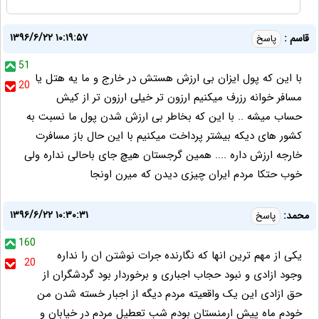
۱۳۹۶/۶/۲۲ ۱۰:۱۹:۵۷
قاسم :
پاسخ
51
با این که پول ایزان بی ارزش هستش در خارج و ما یه هتل یا
20
مسافر خوانه رزرف میکنیم ارزون تر خیلی ارزون تر از کیش
حساب میشه .. با این که بخاطر بی ارزش شدن پول ما نسبت به
کشور های دیکه بیشتر پرداخت میکنیم با این حال باز مسافرت
خارجه ارزش داره .... همین گرجستان هیچ جای باحالی نداره ولی
خوب حتکا مردم ایران چیزی دیدن که میرن اونجا
۱۳۹۶/۶/۲۲ ۱۰:۳۰:۳۱
محمد:
پاسخ
160
یکی از مهم ترین انها که نگارنده جرات نوشتن ان را نداره
20
وجود ازادی و نبود حجاب اجباری و برخوردار بود گردشگران از
حق ازادی این یک واقعیته مردم دیگه از اجبار خسته شدن من
خودم ماه پیش ارمنستان بودم شب تعطیل مردم در خیابان و