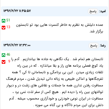
۱۳۹۶/۶/۲۲ ۱۱:۴۵:۵۷
امید:
پاسخ
51
عمده دلیلش به نظرم به خاطر کنسرت هایی بود تو تابستون
13
برگزار شد.
۱۳۹۶/۶/۲۲ ۱۲:۳۲:۰۰
رضا:
پاسخ
46
تابستان هم تمام شد . یک نگاهی به جاده ها بیاندازیم . آدم را
9
یاد کوچ فصلی برنامه های راز و بقا میانذازه . که در بین راه
تلفات زیادی میدن . این بی برنامگی و نابسامانی تا کی ؟ همه
تفرجگاهها و اماکن طبیعی به زباله دانی تبدیل شدن ، مردم فرهنگ
مسافرت رفتن ندارن همه ما جملات و نقاشی های زشت در و دیوار
توالتهای بین راه را دیده ایم . هیچ کس از سفر لذت نمی برد ،
مسافرت در ایران نوعی خودزنی و خودآزاری محسوب میشه . آدم
دلش برای این مردم ناآگاه و بی گناه می سوزه .