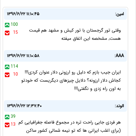
امین:
۱۳۹۶/۶/۲۲ ۱۱:۱۰:۴۵
100
وقتی تور گرجستان با تور کیش و مشهد هم قیمت
15
هست, مشخصه این اتفاق میفته
۱۳۹۶/۶/۲۲ ۱۱:۱۰:۵۸
AAA:
114
ایران جیب بازم که دلیل رو ارزونی دلار عنوان کردی!!!
10
کجاش دلار ارزونه؟ دلایل چیزهای دیگریست که خودتو
به اون راه زدی و نگفتی!!!
الوند:
۱۳۹۶/۶/۲۲ ۱۲:۳۷:۴۰
39
هر فردی جایی راحت تره در مجموع فاصله جغرافیایی کم
13
(برای اغلب ایرانی ها که تو نیمه شمالی کشور ساکن