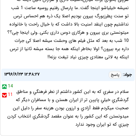
نمیشه خیلیاشو اینجا گفت..ما پارسال رفتیم روسیه ساعت 1 شب
تو سنت پطرزبورگ بیرون بودیم اصلا یک ذره هم احساس ترس
نداشتیم چون اینقد امنیت بالا داشت که با خیال راحت با خانواده
میتونستی بری بیرون و هرکاری دوس داری بکنی..ولی اینجا چی؟؟
10 شب به بعد که مثل فیلم های وحشت میشه اصلا کی جرات
داره بره بیرون؟ اولا بخاطر اینکه همه جا بسته میشه ثانیا از ترس
اینکه یه لاتی معتادی چیزی نیاد تیغت بزنه!!
۱۳۹۶/۶/۲۳ ۱۲:۴۸:۲۷
جواد:
پاسخ
14
سلام در سفري كه به اين كشور داشتم از نطر فرهنگي و مناطق
11
گردشگري خيلي پايين تر از ايران هستن و با مسافران ديگر كه
صحبت ميكردم فقط آزادي و ارزون بودن هزينه سفر را دليل اين
ميدونستن كه اين كشور را به عنوان مقصد گردشگري انتخاب كردن
چيزي كه تو ايران وجود ندارد