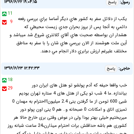
۱۳۹۶/۶/۲۲ ۱۹:۰۴:۱۵
رسول:
پاسخ
11
يكب از دلائل سفر به كشور هاي ديگر أساسا براي بررسي رفعه
9
دائمي به أنجا پس از بروز بحران جدي زيست محيطي كه
هشدار ان بواسطه صحبت هاي آقاي كلانتري شروع شد ميباشد و
أين ملت هوشمند از الان بررسي هاي شان را با سفر به مناطق
مختلف عليرغم ارزش برابري دلار انجام مي دهند.
۱۳۹۶/۶/۲۳ ۱۲:۴۲:۳۳
حاجی:
پاسخ
18
خب واقعا حیفه که آدم پولشو تو هتل های ایران دور
29
بیاندازه..ما 4 شب تو یکی از هتل های 4 ستاره تهران بودیم
شبی 600 تومن از ما گرفتن ینی 2.4 میلیون!!احترام به مهمان 0
تمیزی اتاق و امکانات 0 صبحانه و.. هم 0 ینی اون پولو دور
میریختیم خیلی بهتر بود! ولی در عوض وقتی بری خارج حالا هر
کشوری هم باشه حداقلش برات احترام میذارن،24 ساعت شبانه روز
هرچی بخوای برات میارن،امنیت داری و هزاران دلیل دیگه که