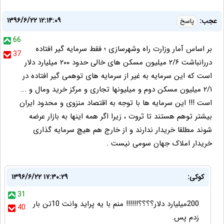
۱۳۹۶/۶/۲۲ ۱۲:۱۴:۰۹
عجب:
پاسخ
66
بر اساس آمار وزارت راه وشهرسازی ؛ فقط سرمایه گیر افتاده
37
دررانباشت ۲/۶ میلیون مسکن های خالی حدود ۲۰۰ میلیارد دلار
است که این سرمایه به‌ غیر از سرمایه های توهمی گیر افتاده در
۲/۱ میلیون مسکن دوم و میلیونها تجاری و مرکز خرید و‌مال و ...
است !!! این سرمایه ها با توجه به اقتصاد منزوی و محدود ایران
بیشتر توهم هستند تا ثروت ، زیرا اگر همه اینها به بازار عرضه
شوند مطلقا خریدار ندارند و از خارج هم هیچ سرمایه گذاری
خریدار املاک جهان سومی نیست .
کوکی:
۱۳۹۶/۶/۲۲ ۱۷:۳۰:۲۹
31
200میلیارد دلار؟؟؟؟!!!!!! منم با یه پراید وانت 10تن بار
40
زدم پس.