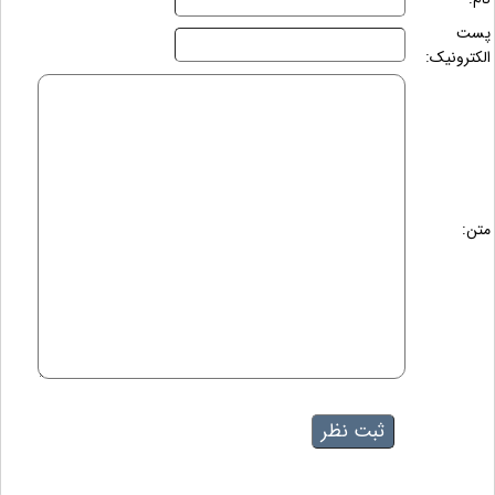
پست
الکترونیک:
متن: