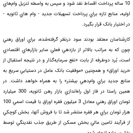
10 ساله پرداخت اقساط نقد شود و سپس به واسطه تنزيل وام‌هاي
اوليه، منابع تازه براي پرداخت تسهيلات جديد - وام هاي ثانويه -
در اختيار بانک قرار بگيرد.
کارشناسان معتقد بودند سود درنظر گرفته‌شده، براي اوراق رهني
چون که به مراتب بالاتر از بازدهي فعلي ساير بازارهاي اقتصادي
است، بُرد دوطرفه از بابت «نفع سرمايه‌گذار و در نتيجه استقبال از
خريد اوراق» و همچنين «موفقيت بانک عامل در دستيابي سريع به
منابع جديد براي وام‌دهي بيشتر» را به همراه خواهد داشت. در
همین راستا در فاز اول راه‌اندازي بازار رهن ثانويه، 300 ميليارد
تومان اوراق رهني معادل 3 ميليون فقره اوراق با قيمت اسمي 100
هزار تومان براي هر فقره منتشر شد تا با فروش آنها، بخش کوچکي
از فرآيند تامين مالي بخش مسکن از طريق جذب نقدينگي توسط
بازار سرمايه انجام شود.