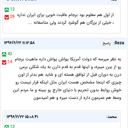
13
از اول هم معلوم بود برجام عاقبت خوبی برای ایران نداره
29
، خیلی از بزرگان هم گوشزد کردند ولی متاسفانه ....
۱۳۹۶/۶/۲۲ ۱۱:۱۲:۵۸
Reza:
پاسخ
43
به نظر ميرسه كه دولت آمريكا يواش يواش داره ماهيت برجام
14
رو از بين ميبره، و اينها قدم به قدم دارن به يك شكلى برمى
درن به دوران فبل از توافق هسته اى و شايد هم بدتر از اون.
چيزى كه اينجا مشخص هست ايران مثل اينكه قرار نيست رو
خوش روابط بدون تحريم با دنياى خارج رو ببينه و ما مردم اين
وسط هم عمرمون داره از دست ميره و هم اميدمون
محمد:
۱۳۹۶/۶/۲۲ ۱۵:۰۸:۴۱
13