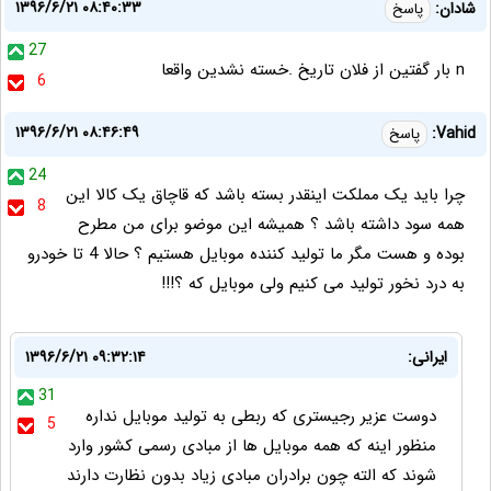
۱۳۹۶/۶/۲۱ ۰۸:۴۰:۳۳
شادان:
پاسخ
27
n بار گفتین از فلان تاریخ .خسته نشدین واقعا
6
۱۳۹۶/۶/۲۱ ۰۸:۴۶:۴۹
Vahid:
پاسخ
24
چرا باید یک مملکت اینقدر بسته باشد که قاچاق یک کالا این
8
همه سود داشته باشد ؟ همیشه این موضو برای من مطرح
بوده و هست مگر ما تولید کننده موبایل هستیم ؟ حالا 4 تا خودرو
به درد نخور تولید می کنیم ولی موبایل که ؟!!!
ایرانی:
۱۳۹۶/۶/۲۱ ۰۹:۳۲:۱۴
31
دوست عزیر رجیستری که ربطی به تولید موبایل نداره
5
منظور اینه که همه موبایل ها از مبادی رسمی کشور وارد
شوند که الته چون برادران مبادی زیاد بدون نظارت دارند