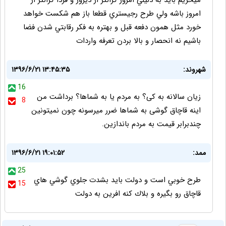
ميخريم بايد به دليلي امروز گرانتر از ديروز و فردا گرانتر از
امروز باشه ولي طرح رجيستري قطعا باز هم شكست خواهد
خورد مثل همون دفعه قبل و بهتره به فكر رقابتي شدن فضا
باشيم نه انحصار و بالا بردن تعرفه واردات
شهروند:
۱۳۹۶/۶/۲۱ ۱۳:۴۵:۳۵
16
زیان سالانه به کی؟ به مردم یا به شماها؟ برداشت من
8
اینه قاچاق گوشی به شماها ضرر میرسونه چون نمیتونین
چندبرابر قیمت به مردم باندازین.
ممد:
۱۳۹۶/۶/۲۱ ۱۹:۰۱:۵۲
25
طرح خوبي است و دولت بايد بشدت جلوي گوشي هاي
15
قاچاق رو بگيره و بلاك كنه افرين به دولت