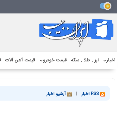
اخبار
⌄
ارز . طلا . سکه
قیمت خودرو
⌄
قیمت آهن آلات
ق
RSS اخبار
|
آرشیو اخبار