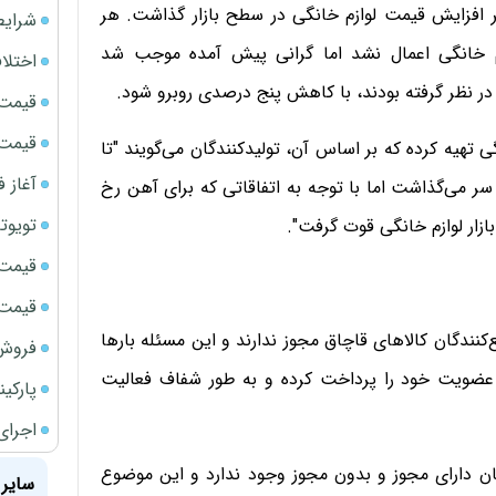
 را بر افزایش قیمت لوازم خانگی در سطح بازار گذاشت. هر
شرایط
م خانگی اعمال نشد اما گرانی پیش آمده موجب شد
اختلا
قیمت سک
قیمت سک
گی تهیه کرده که بر اساس آن، تولیدکنندگان می‌گویند "تا
آغاز فروش فوری 
 سر می‌گذاشت اما با توجه به اتفاقاتی که برای آهن رخ
تویوتا bZ5 برای نخستین بار وارد بازار ای
ازار لوازم خانگی قوت گرفت".
قیمت سک
قیمت ج
ت لوازم خانگی، بیش از 90 درصد توزیع‌کنندگان کالاهای قاچاق مجوز ندارند و این مسئله بارها
فروش فور
ق عضویت خود را پرداخت کرده و به طور شفاف فعالیت
پارکی
اجرای
دگان دارای مجوز و بدون مجوز وجود ندارد و این موضوع
سایر 