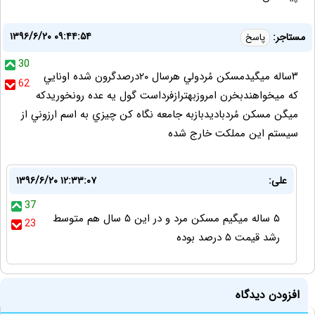
۱۳۹۶/۶/۲۰ ۰۹:۴۴:۵۴
مستاجر:
پاسخ
30
٣ساله ميگيدمسكن مُردولي هرسال ٢٠درصدگرون شده اونايي
62
كه ميخواهندبخرن امروزبهترازفرداست گول يه عده رونخوريدكه
ميگن مسكن مُردباديدبازبه جامعه نگاه كن چيزي به اسم ارزوني از
سيستم اين مملكت خارج شده
علی:
۱۳۹۶/۶/۲۰ ۱۲:۳۳:۰۷
37
۵ ساله میگیم مسکن مرد و در این ۵ سال هم متوسط
23
رشد قیمت ۵ درصد بوده
افزودن دیدگاه