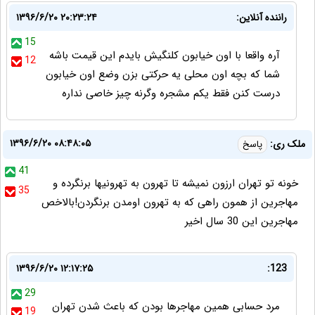
راننده آنلاین:
۱۳۹۶/۶/۲۰ ۲۰:۲۳:۲۴
15
آره واقعا با اون خیابون کلنگیش بایدم این قیمت باشه
12
شما که بچه اون محلی یه حرکتی بزن وضع اون خیابون
درست کنن فقط یکم مشجره وگرنه چیز خاصی نداره
۱۳۹۶/۶/۲۰ ۰۸:۴۸:۰۵
ملک ری:
پاسخ
41
خونه تو تهران ارزون نمیشه تا تهرون به تهرونیها برنگرده و
35
مهاجرین از همون راهی که به تهرون اومدن برنگردن!بالاخص
مهاجرین این 30 سال اخیر
۱۳۹۶/۶/۲۰ ۱۲:۱۷:۲۵
123:
29
مرد حسابی همین مهاجرها بودن که باعث شدن تهران
19