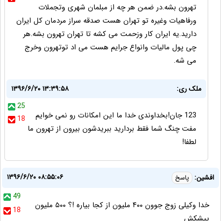
تهرون بشه.در ضمن هر چه از مبلمان شهری وتجملات
ورفاهیات وغیره تو تهران هست صدقه سراز مردمان کل ایران
دارید.یه ایران کار وزحمت می کشه تا تهران تهرون بشه.هر
چی پول مالیات وانواع جرایم هست می اد توتهرون وخرج
می شه.
ملک ری:
۱۳۹۶/۶/۲۰ ۱۳:۳۹:۵۸
25
123 جان!بخداوندی خدا ما این امکانات رو نمی خوایم
18
مفت چنگ شما فقط بردارید ببریدشون بیرون از تهرون ما
لطفا!
۱۳۹۶/۶/۲۰ ۰۸:۵۵:۰۶
افشین:
پاسخ
49
خدا وکیلی زوج جوون ۴۰۰ ملیون از کجا بیاره !؟ ۵۰۰ ملیون
18
پیشکش