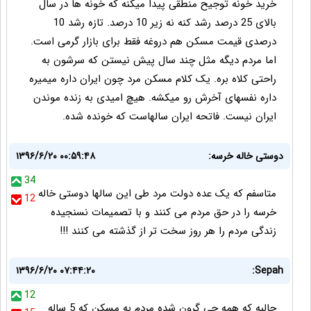
خرید خونه توجیح منطقی پیدا میکنه که خونه ها در سال
بالای 25 درصد رشد کنه نه زیر 10 درصد. تازه رشد 10
درصدی قیمت مسکن هم دروغه فقط برای بازار گرمی است.
اما مردم دیگه مثل چند سال پیش نیستن که سرشون به
راحتی کلاه بره. یک کلام مسکن مرد چون ایران داره میمیره
داره نفسهای آخرش رو میکشه. هیچ امیدی به زنده موندن
ایران نیست. فاتحه ایران سالهاست که خونده شده.
دوستی خاله خرسه:
۱۳۹۶/۶/۲۰ ۰۰:۵۹:۴۸
34
متاسفم که یک عده دولت مرد طی این سالها دوستی خاله
12
خرسه را در حق مردم می کنند و با تصمیمات نسنجیده
زندگی مردم را هر روز سخت تر از گذشته می کنند !!!
۱۳۹۶/۶/۲۰ ۰۷:۴۴:۲۰
Sepah:
12
جالبه که همه چی گرون شده مردم به مسکن که 5 ساله