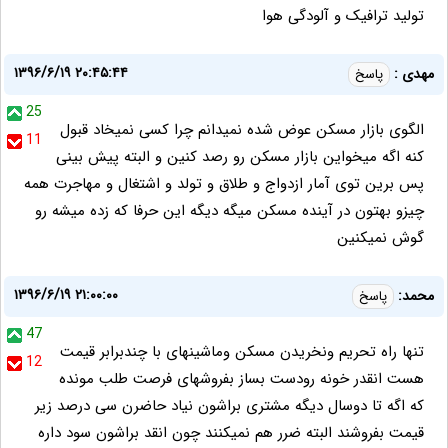
تولید ترافیک و آلودگی هوا
۱۳۹۶/۶/۱۹ ۲۰:۴۵:۴۴
مهدی :
پاسخ
25
الگوی بازار مسکن عوض شده نمیدانم چرا کسی نمیخاد قبول
11
کنه اگه میخواین بازار مسکن رو رصد کنین و البته پیش بینی
پس برین توی آمار ازدواج و طلاق و تولد و اشتغال و مهاجرت همه
چیزو بهتون در آینده مسکن میگه دیگه این حرفا که زده میشه رو
گوش نمیکنین
۱۳۹۶/۶/۱۹ ۲۱:۰۰:۰۰
محمد:
پاسخ
47
تنها راه تحریم ونخریدن مسکن وماشینهای با چندبرابر قیمت
12
هست انقدر خونه رودست بساز بفروشهای فرصت طلب مونده
که اگه تا دوسال ديگه مشتری براشون نیاد حاضرن سی درصد زیر
قیمت بفروشند البته ضرر هم نمیکنند چون انقد براشون سود داره