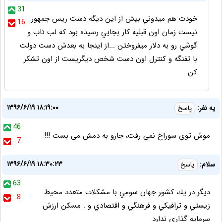
31
خودت هم ميدوني بيش از اين ديگه دست ريس جمهور
16
نيست زمان اون قبليه كار بجايي رسيده بود كه لب تاب و
گوشي رو به دلار ميفروختن ...از اينجا به بعدش دست دولت
با تفنگه و كنترل اون دست شخص ديگريست از اون تشكر
كن
۱۳۹۶/۶/۱۹ ۱۸:۱۹:۰۰
یه نفر:
پاسخ
46
موش توی سوراخ نمی رفت، جارو به دمش می بست !!!
7
۱۳۹۶/۶/۱۹ ۱۸:۳۰:۲۳
سلام:
پاسخ
63
ديگر در يك كشور جهان سومي با مشكلات متعدد محيط
8
زيستي و ترافيكي و فرهنگي و اقتصادي و . مسكن ارزش
سرمايه گذاري ندارد