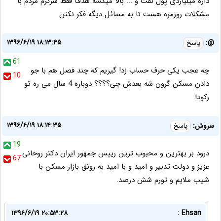
داره میلیاردی پول نفت و ... بالا میکشه هدف فقط سرگرم مردم با
مشکلات روزمره هست تا به مسائل دیگه فکر نکنن
۱۳۹۶/۶/۱۹ ۱۸:۱۳:۴۵
@:
پاسخ
61
چه عجب يکی حرف حساب زد! گيريم که چند فصل هم با جو
10
دادن مسکن گرون شه بعدش چی؟؟؟؟ دوباره 4 سال می ره تو
رکود!
۱۳۹۶/۶/۱۹ ۱۸:۱۴:۳۵
سروش:
پاسخ
19
درود بر بهترین و محبوب ترین رییس جمهور ایران دکتر روحانی
67
عزیز و دولت تدبیر و امید و با امید به رونق بازار مسکن با
شیب ملایم و تورم شش درصد.
۱۳۹۶/۶/۱۹ ۲۰:۵۳:۲۸
Ehsan :