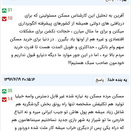
31
آفرین به تحلیل این کارشناس مسکن مسئولینی که برای
10
دریافتی های دولتی همیشه از کشورهای پیشرفته الگوبرداری
میکنن و برای ما مثال میارن ، خجالت نکشن برای مشکلات
اقتصادی و غیره هم از اونها یاد بگیرن . در دنیا برای خرید مسکن
سهم وام بانکی ، حداکثری و طویل المدت هست تا قدرت خرید
مردم بالا بره ، اما در این جور موارد ما دیگه دنیارو قبول نداریم و
خودمون صاحب سبک هستیم!!!
۱۳۹۶/۶/۱۹ ۲۰:۱۵:۱۶
یه بنده خدا:
پاسخ
35
مسکن مرده مسکن یه نیازه شده غیر قابل دسترس واسه خیلیا
14
تولید هم تکلیفش مشخصه تنها راه رونق بخش گردشگریه هم
شاغل زیاد میشه هم پول هاش تو جیب ایرانی میره و نه اتباع
خارجی ما تو شیراز یه شهر بازی جدید نساختیم سینماهامون هم
که دراه یکی پس از دیگری خراب میشه کار ملت شده دوردور و