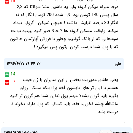
15
درجا میزنه میگن گرونه ولی یه ماشین مثلا سوناتا که 2,3
سال پیش 140 تومن بود الان شده 200 تومن انگار که نه
انگار 30 درصد افزایش داشته ! هیچی نمیگن ! گرونی بیداد
میکنه اونوقت مسکن گرونه ها ? حالا صبر کنید ببینید دولت
سودهایی که از بانک گرفتينو چطور با فروش آپارتمان هاشون
که با پول شما درست کردن ازتون پس میگیره !
علی:
۱۳۹۶/۶/۲۰ ۰۹:۴۴:۰۲
14
یعنی عاشق مدیریت بعضی از این مدیران با ژن خوب
7
هستم با این تز های نابشون آخه برا اینکه مسکن رونق
بگیره باید گرون بشه؟ مردم پول ندارن شما هم گرون تر کنید
ماشاالله چشم نخورید فقط باید کسانی که پول دارند نخرند تا
درست بشه