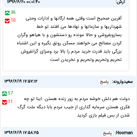
آرش:
۱۳۹۶/۶/۲۰ ۰۰:۰۱:۴۰
36
آفرین صحیح است وقتی همه ارگانها و ادارات وحتی
10
شهرداریها و سازمانها و نهادها می افتند تو خط
بسازوبفروشی و حالا مونده رو دستشون و با هیاهو وگران
کردن مصالح می خواهند مسکن رونق بگیره و این اشتباه
بزرگی باید قدرت خرید مردم را بالا برد وسزای گرانفروش
تحریم وتحریم وتحریم و نخریدن است
۱۳۹۶/۶/۱۹ ۱۷:۵۷:۱۲
سعیدوارونه:
پاسخ
57
دولت هم دلش خوشه مردم به زور زنده هستن .اینا تو چه
11
فکری هستن سرمایه گذاری از جیب مردم بابا دیگه ملت گرگ
شدن از بس فیلم بازی کردید
۱۳۹۶/۶/۱۹ ۱۷:۵۸:۲۵
Hooman:
پاسخ