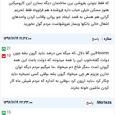
که فقط بتونن بفروشن برن ساختمان دیگه بسازن این کارومیکنن
هنوز مسکن خیلی حباب داره فروشنده هم فراوونه فقط تحریم
گرانی هم همش به قصد ایجاد جو روانی وقالب کردن واحدهای
اشغال خالی بانکها وبساز بفروشهاست مردم گول نخورید
۱۳۹۶/۶/۱۹ ۲۱:۴۷:۰۰
ستاره :
پاسخ
21
Hoomnاین آقا دلال ،که میگه سی درصد ،باید گرون بشه چون
10
دولت گفته،خوب این را همه میدونند که دولت باعث این همه
گرونی است ،،مگر شاخ دم میخواد ،ما میگیم مردم دیگه توان
ندارن عزیزم هر چی میخواد گرون بشه ،وقتی کسی نمیخره ،باید
چکار کرد ،،باید ارزون کرد ،،وقتی به اندازه که مردم شیش ماه کار
کردن ماشین خونه بخرند
۱۳۹۶/۶/۱۹ ۲۲:۳۴:۰۰
Morteza:
پاسخ
15