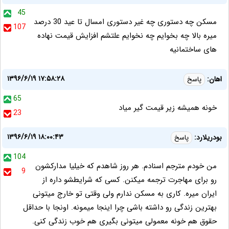
45
مسکن چه دستوری چه غیر دستوری امسال تا عید 30 درصد
107
میره بالا چه بخوایم چه نخوایم علتشم افزایش قیمت نهاده
های ساختمانیه
۱۳۹۶/۶/۱۹ ۱۷:۵۸:۲۸
اهان:
پاسخ
65
خونه همیشه زیر قیمت گیر میاد
23
۱۳۹۶/۶/۱۹ ۱۸:۰۰:۴۳
بودریلارد:
پاسخ
104
من خودم مترجم اسنادم. هر روز شاهدم که خیلیا مدارکشون
9
رو برای مهاجرت ترجمه میکنن. کسی که شرایطشو داره از
ایران میره. کاری به مسکن ندارم ولی وقتی تو خارج میتونی
بهترین زندگی رو داشته باشی چرا اینجا میمونه. اونجا با حداقل
حقوق هم خونه معمولی میتونی بگیری هم خوب زندگی کنی.