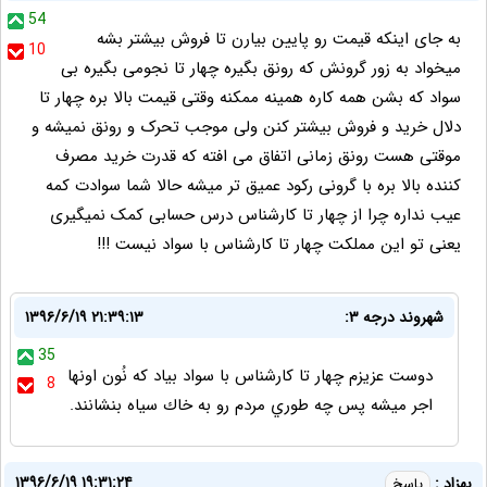
54
به جای اینکه قیمت رو پایین بیارن تا فروش بیشتر بشه
10
میخواد به زور گرونش که رونق بگیره چهار تا نجومی بگیره بی
سواد که بشن همه کاره همینه ممکنه وقتی قیمت بالا بره چهار تا
دلال خرید و فروش بیشتر کنن ولی موجب تحرک و رونق نمیشه و
موقتی هست رونق زمانی اتفاق می افته که قدرت خرید مصرف
کننده بالا بره با گرونی رکود عمیق تر میشه حالا شما سوادت کمه
عیب نداره چرا از چهار تا کارشناس درس حسابی کمک نمیگیری
یعنی تو این مملکت چهار تا کارشناس با سواد نیست !!!
شهروند درجه ٣:
۱۳۹۶/۶/۱۹ ۲۱:۳۹:۱۳
35
دوست عزيزم چهار تا كارشناس با سواد بياد كه نُون اونها
8
اجر ميشه پس چه طوري مردم رو به خاك سياه بنشانند.
۱۳۹۶/۶/۱۹ ۱۹:۳۱:۲۴
بهزاد :
پاسخ