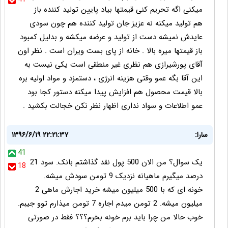
میکنی اگه تحریم کنی قیمتها بیاد پایین تولید کننده باز
هم تولید میکنه نه عزیز جان تولید کننده هم چون سودی
عایدش نمیشه دست از تولید و عرضه میکشه و بدلیل کمبود
باز قیمتها میره بالا . خانه از پای بست ویران است . نظر اون
آقای پورشیرازی هم نظری غیر منطقی است یکی نیست به
این آقا بگه عمو وقتی هزینه انرژی ، دستمزد و مواد اولیه بره
بالا قیمت محصول هم افزایش پیدا میکنه دستور کجا بود
عمو اطلاعات و سواد نداری اظهار نظر نکن خجالت بکشید .
سارا:
۱۳۹۶/۶/۱۹ ۲۲:۲۱:۳۷
41
یک سوال؟ من الان 500 پول نقد گذاشتم بانک. سود 21
18
درصد میگیرم ماهیانه نزدیک 9 تومن سودش میشه.
خونه ای که با 500 میلیون میشه خرید اجارش ماهی 2
میلیون میشه. 2 تومن میدم اجاره 7 تومن میذارم توو جیبم.
خوب حالا من چرا باید برم خونه بخرم؟؟؟ فقط در صورتی