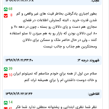
عجب:
۱۳۹۶/۶/۱۹ ۲۰:۲۴:۳۸
68
بطور اجباری یادگرفتن بخاطر قیت های غیر واقعی و کم
8
شدن قدرت خرید ، البته گسترش اطلاعات در فضای
مجازی هم دست و پای دلالان رو بسته ، چون در دهه ۷۰ و
۸۰ این دلالان بودن که بازار رو به هم میزدن تا سئو استفاده
کنند ، ولی در حال حاضر ملک و مسکن برای دلالان
ومحتکرین هم جذاب و جالب نیست
شهروند درجه ٣:
۱۳۹۶/۶/۱۹ ۲۱:۳۳:۴۰
39
سلام من اول از همه براي خودم متاسفم كه نميتونم ايران
10
و خاك دوست داشتني ام را براي هميشه ترك كنم.
افلاطون:
۱۳۹۶/۶/۱۹ ۲۲:۱۲:۳۶
14
نظر شما نظری ابتدایی و پشتوانه منطقی ندارد شما فکر
41