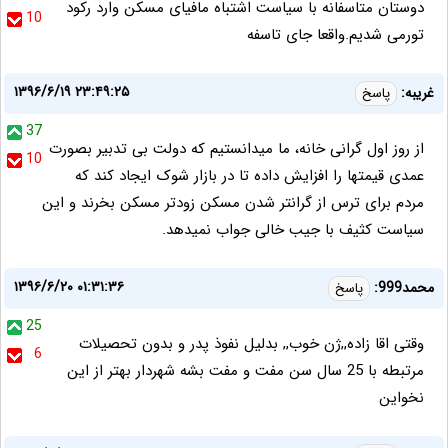
دوستان متاسفانه با سیاست اشتباه مافیای مسکن وارد رکود
10
تورمی شدیم.واقعا جای تاسفه
۱۳۹۶/۶/۱۹ ۲۳:۴۹:۲۵
غریبه:
پاسخ
37
از روز اول گرانی خانه، ما میدانستیم که دولت بی تدبیر بصورت
10
عمدی قیمتها را افزایش داده تا در بازار شوک ایجاد کند که
مردم برای ترس از گرانتر شدن مسکن زودتر مسکن بخرند و این
سیاست کثیف با جیب خالی جواب نمیدهد.
۱۳۹۶/۶/۲۰ ۰۱:۳۱:۳۶
محمد999:
پاسخ
25
وقتى اقا زاده,,ژن خوب,, بدليل نفوذ پدر و بدون تحصيلات
6
مرتبطه با 25 سال سن مفت و مفت بشه شهردار بهتر از اين
نخواين