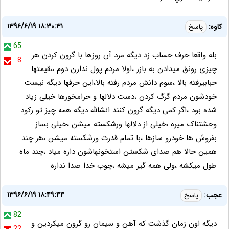
۱۳۹۶/۶/۱۹ ۱۸:۳۰:۳۱
کاوه:
پاسخ
65
بله واقعا حرف حساب زد دیگه مرد آن روزها با گرون کردن هر
8
چیزی رونق میدادن به بازر ،اولا مردم پول ندارن دوم ،،قیمتها
حبابیرفته بالا ،سوم دانش مردم رفته بالا،این حرفها دیگه نیست
خودشون مردم گرگ کردن ،دست دلالها و حرامخورها خیلی زیاد
شده بود ،اگر کمی دیگه گرون کنند انشالله دیگه همه چیز تو رکود
وحشتناک میره ،خیلی از دلالها ورشکسته میشن ،خیلی بساز
بفروش ها خودرو سازها ،با تمام قدرت ورشکسته میشن ،هر چند
همین حالا هم صدای شکستن استخونهاشون داره میاد ،چند ماه
طول میکشه ،ولی همه گیر میشه ،چوب خدا صدا نداره
۱۳۹۶/۶/۱۹ ۱۸:۴۹:۴۴
عجب:
پاسخ
82
دیگه اون زمان گذشت که آهن و سیمان رو گرون میکردین و