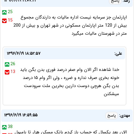
۱۳۹۶/۶/۱۹ ۲۱:۰۷:۲۱
رضا:
پاسخ
25
اپارتمان جز سرمایه نیست اداره مالیات به دارندگان مجموع
15
بیش از 120 متر اپارتمان مسکونی در شهر تهران و بیش از 200
متر در شهرستان مالیات میگیرد
علی:
۱۳۹۶/۶/۱۹ ۱۸:۵۲:۵۷
26
خدا شاهده اگر الان وام صفر درصد فوری بدن بگن باید
13
خونه بخری صرف نداره و ضرره ، ولی اگر وام ۱۵ درصد
بدن بگن هرچی دوست دارین بخرین ملت سرودست
میشکنن
۱۳۹۶/۶/۱۹ ۱۶:۵۹:۵۵
مهدی:
پاسخ
38
الان بعد یکسال که حساب باز کردم بانک مسکن هزار تا بامبول