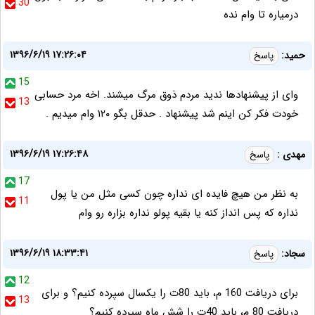
30
درمیاره تا وام نده
۱۳۹۶/۶/۱۹ ۱۷:۲۶:۰۴
حمید:
پاسخ
15
وای از پیشنهادها ندید مردم ذوق مرگ میشند. اخه مرد حسابی
13
خودت فکر کن اینم شد پیشنهاد . حدقل بگو ۱۲۰ وام میدیم .
۱۳۹۶/۶/۱۹ ۱۷:۲۶:۴۸
مهدی :
پاسخ
17
به نظر من هیچ فایده ای نداره چون کسی مثل من یا پول
11
نداره که پس انداز کنه یا بقیه پولو نداره بزاره رو وام
۱۳۹۶/۶/۱۹ ۱۸:۳۳:۴۱
سجاد:
پاسخ
12
برای دریافت 160 م، باید 80ت را یکسال سپرده کنیم؟ و برای
13
دریافت 80 م، باید 40ت را شش ماه سپرده کنیم؟