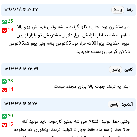
۱۳۹۶/۶/۱۹ ۱۶:۲۰:۴۷
رضا:
پاسخ
25
سیاستشون بود. حال دلالها گرفته میشه وقتی قیمتش یهو بالا
14
اعلام میشه بخاطر افزایش نرخ دلار و مشتریش تو بازار از بین
میره. حکایت پژو301که قرار بود 65تومن بشه ولی یهو شد95تومن.
دلالان گرامی رودست خوردید.
۱۳۹۶/۶/۱۹ ۱۶:۲۴:۳۹
کامی:
پاسخ
28
اینم یه ترفند جهت بالا بردن مجدد قیمت
14
۱۳۹۶/۶/۱۹ ۱۶:۵۱:۲۳
آیدین:
پاسخ
20
وقتی خط تولید افتتاح می شه یعنی کارخونه باید نولید کنه
15
حالا بعد از سه ماه فقط چهار تا تولید کردند اینطوری که معلومه