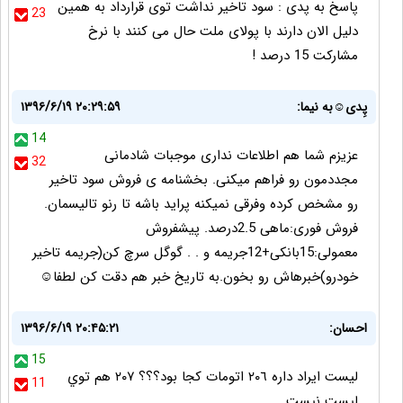
پاسخ به پدی : سود تاخیر نداشت توی قرارداد به همین
23
دلیل الان دارند با پولای ملت حال می کنند با نرخ
مشارکت 15 درصد !
پِدی☺به نیما:
۱۳۹۶/۶/۱۹ ۲۰:۲۹:۵۹
14
عزیزم شما هم اطلاعات نداری موجبات شادمانی
32
مجددمون رو فراهم میکنی. بخشنامه ی فروش سود تاخیر
رو مشخص کرده وفرقی نمیکنه پراید باشه تا رنو تالیسمان.
فروش فوری:ماهی 2.5درصد. پیشفروش
معمولی:15بانکی+12جریمه و . . ‌گوگل سرچ کن(جریمه تاخیر
خودرو)خبرهاش رو بخون.به تاریخ خبر هم دقت کن لطفا☺
احسان:
۱۳۹۶/۶/۱۹ ۲۰:۴۵:۲۱
15
ليست ايراد داره ٢٠٦ اتومات كجا بود؟؟؟ ٢٠٧ هم توي
11
ليست نيست