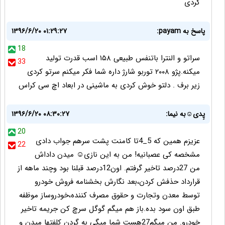
کردی
پاسخ به payam:
۱۳۹۶/۶/۲۰ ۰۱:۲۹:۲۷
18
سراتو و النترا باتنفس طبیعی ۱۵۸ اسب قدرت تولید
33
میکنه.پژو ۲۰۰۸ توربو شارژ داره شما فکر میکنم سرتو کردی
زیر برف . دلتو خوش کردی به ماشینی در ابعاد اچ سی کراس
پِدی☺به نیما:
۱۳۹۶/۶/۲۰ ۰۸:۳۰:۲۷
20
عزیزم همین که 5_4تا کامنت پشت سرهم جواب دادی
22
مشخصه کی عصبانیه! من به این نازی☺ میدن داداش
من 27درصد تاخیر گرفتم. اون12درصد قبلنا بود وچند ماهه از
قرارداد حذفش کردن،بعد نگارش بخشنامه فروش خودرو
توسط معدن وتجارت و حقوق مصرف کننده،خودروساز موظفه
طبق اون سود بده.باز هم میگم گوگل سرچ کن جریمه تاخیر
خودرو. من میگم27هست شما میگی به گردن کلفتها میدن و