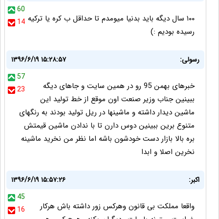
60
۱۰۰ سال دیگه باید بدنیا میومدم تا حداقل ب کره یا ترکیه
14
رسیده بودیم :)
رسولی:
۱۳۹۶/۶/۱۹ ۱۵:۲۸:۵۷
57
خبرهای بهمن 95 رو در همین سایت و جاهای دیگه
23
ببینین جناب وزیر صنعت اون موقع از خط تولید این
ماشین دیدار داشته و ماشینها در ریل تولید بودند به رنگهای
متنوع برین ببینین دوس دارن تا با ندادن ماشین قیمتش
بره بالا بازار دست خودشون باشه اما نظر من نخرید ماشینه
نخرین اصلا و ابدا
اکبر:
۱۳۹۶/۶/۱۹ ۱۵:۵۷:۲۶
45
واقعا مملکت بی قانون وهرکس زور داشته باش هرکار
16