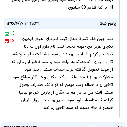
!!!! با کیا شدیم 80 میلیون !
پاسخ نیما:
۱۳۹۶/۶/۲۰ ۲۲:۴۸:۳۹
13
نیما جون فک کنم تا بحال ثبت نام برای هیچ خودروی
13
نکردی عزیز من خودم تجربه ثبت نام دارم اول یه دنا
ثبت نام کردم با تاخیر بهم دادن سود مشارکت جای خودشه
تا اون روزی که دعوتنامه برات میاد و سود تاخیر از زمانی که
از موعد تحویل گذشته برات حساب میشه , بعد سود
مشارکت رو از قیمت ماشین کم میکنن و در اکثر مواقع سود
تاخیر رو با حواله بهت میدن که تو بانک صادرات وصول
میشه البته من یه بار هم یه مگان از پارس خودرو سایپا
گرفتم که متاسفانه اونا سود تاخیر رو ندادن , ولی ایران
خودرو تا حالا نشده که سود تاخیر رو نده