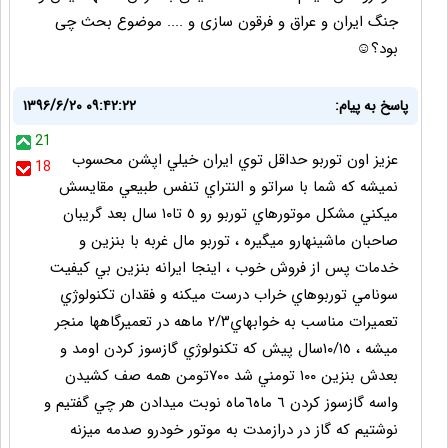
جنگ ایران و عراق و فرقون سازی و .... موضوع بحث چی
بود؟☺
پاسخ به پيام:
۱۳۹۶/۶/۲۰ ۰۹:۴۲:۲۲
21
عزيز اون توربو حداقل توي ايران خيلي اپشن محسوب
18
نميشه كه شما با سراتو و النتراي تنفس طبيعي مقايسش
ميكني مشكل موتورهاي توربو رو ٥ تا١٠ سال بعد گريبان
صاحبان ماشينهارو ميگيره ، توربو مال غربه با بنزين و
خدمات پس از فروش خوب ، اينجا ايرانه بنزين بي كيفيت
سونامي توربوهاي خراب درست ميكنه و فقدان تكنولوژي
تعميرات مناسب به خوابهاي٢/٣ ماهه در تعميرگاهها منجر
ميشه ، ١٠/١٥سال پيش كه تكنولوژي گازسوز كردن اومد و
بعدش بنزين ١٠٠ تومني شد ٧٠٠تومن همه صف كشيدن
واسه گازسوز كردن ٦ ماه٦ماه نوبت ميدادن هر چي گفتيم و
نوشتيم كه گاز در درازمدت به موتور خودرو صدمه ميزنه