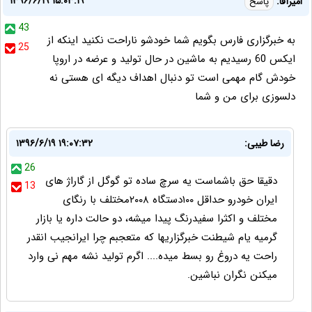
۱۳۹۶/۶/۱۹ ۱۵:۰۳:۱۹
امیرآقا:
پاسخ
43
به خبرگزاری فارس بگویم شما خودشو ناراحت نکنید اینکه از
25
ایکس 60 رسیدیم به ماشین در حال تولید و عرضه در اروپا
خودش گام مهمی است تو دنبال اهداف دیگه ای هستی نه
دلسوزی برای من و شما
رضا طيبى:
۱۳۹۶/۶/۱۹ ۱۹:۰۷:۳۲
26
دقيقا حق باشماست يه سرچ ساده تو گوگل از گاراژ هاى
13
ايران خودرو حداقل ١٠٠دستگاه ٢٠٠٨مختلف با رنگاى
مختلف و اكثرا سفيدرنگ پيدا ميشه، دو حالت داره يا بازار
گرميه يام شيطنت خبرگزاريها كه متعجبم چرا ايرانجيب انقدر
راحت يه دروغ رو بسط ميده.... اگرم توليد نشه مهم نى وارد
ميكنن نگران نباشين.