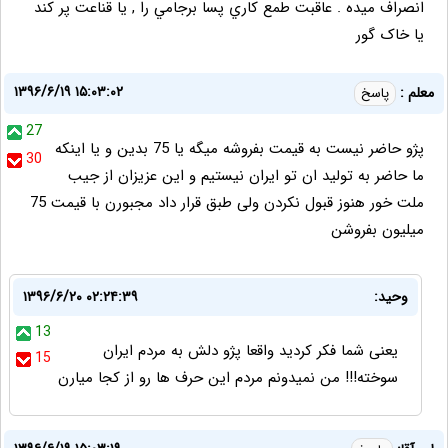
انصراف ميده . عاقبت طمع كاري پسا برجامي را , یا قناعت پر کند
یا خاک گور
۱۳۹۶/۶/۱۹ ۱۵:۰۳:۰۲
معلم :
پاسخ
27
پژو حاضر نیست به قیمت بفروشه میگه یا 75 بدین و یا اینکه
30
ما حاضر به تولید ان تو ایران نیستیم و این عزیزان از جیب
ملت خور هنوز قبول نکردن ولی طبق قرار داد مجبورن با قیمت 75
میلیون بفروشن
وحید:
۱۳۹۶/۶/۲۰ ۰۲:۲۴:۳۹
13
یعنی شما فکر کردید واقعا پژو دلش به مردم ایران
15
سوخته!!! من نمیدونم مردم این حرف ها رو از کجا میارن