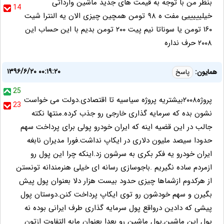
بنظر من با توجه به قیمت های جدید ماشین وارداتی
14
خیلیییییی مفت ه ۹۸ تومن همچین چیزی الان یه النترا شیت
۱۶۰ تومن یا سوناتا نیم پیت ۲۰۰ تومن بدیم با این حساب این
۲۰۰۸ حرف نداره
۱۳۹۶/۶/۲۰ ۰۰:۱۹:۲۰
همایون:
پاسخ
25
پروژه۲۰۰۸بیشتریه پروژه سیاسیه تا اقتصادی.دولت می خواست
23
نشون بده که سرمایه گذاری خارجی رو جذب کرده.منتها نکته
جالب در این قضیه اینه که ایران خودرو پولی برای پرداخت سهم
حدودا سیصد ملیون دلاری در ایکاپ نداشت.فورا مدیران نابغه
ایران خودرو یه فکر بکری به سرشون زد.اینکه چرا این پول رو
ازمردم ساده نگیریم .باجوسازی رسانه ای خیلی هنرمندانه تونستن
از هرکدوم ازشماها چیزی حدود بیست هزار دلا بعنوان پول پیش
بگیرن و سهم خودشون رو توی ایکاپ پرداخت کنن.دوستان پول
پیشی که دادین درواقع پول سرمایه گذاری طرف ایرانی بوده نه
پول این ماشین.پول ماشین رو بعدا بعنوان مابه التفاوت ازتون