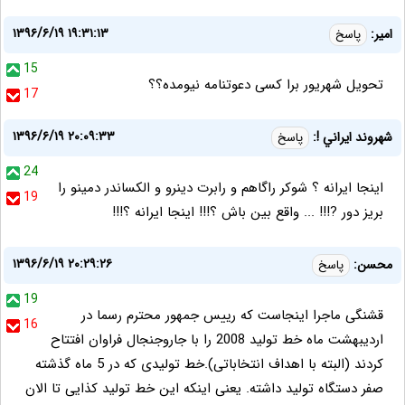
۱۳۹۶/۶/۱۹ ۱۹:۳۱:۱۳
امیر:
پاسخ
15
تحویل شهریور برا کسی دعوتنامه نیومده؟؟
17
۱۳۹۶/۶/۱۹ ۲۰:۰۹:۳۳
شهروند ايراني !:
پاسخ
24
اينجا ايرانه ؟ شوكر راگاهم و رابرت دينرو و الكساندر دمينو را
19
بريز دور ?!!! ... واقع بين باش ؟!!! اينجا ايرانه ؟!!!
۱۳۹۶/۶/۱۹ ۲۰:۲۹:۲۶
محسن:
پاسخ
19
قشنگی ماجرا اینجاست که رییس جمهور محترم رسما در
16
اردیبهشت ماه خط تولید 2008 را با جاروجنجال فراوان افتتاح
کردند (البته با اهداف انتخاباتی).خط تولیدی که در 5 ماه گذشته
صفر دستگاه تولید داشته. یعنی اینکه این خط تولید کذایی تا الان