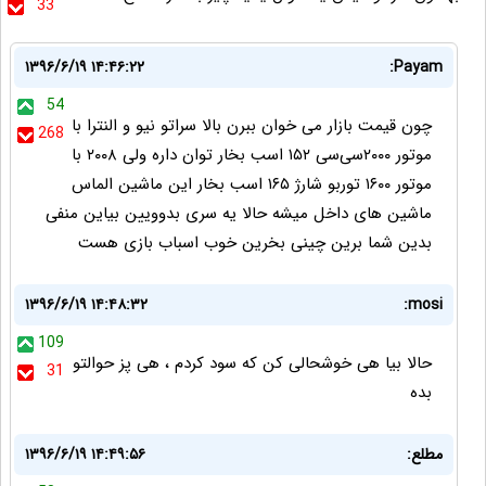
33
۱۳۹۶/۶/۱۹ ۱۴:۴۶:۲۲
Payam:
54
چون قیمت بازار می خوان ببرن بالا سراتو نیو و النترا با
268
موتور ۲۰۰۰‌سی‌سی ۱۵۲ اسب بخار توان داره ولی ۲۰۰۸ با
موتور ۱۶۰۰ توربو شارژ ۱۶۵ اسب بخار این ماشین الماس
ماشین های داخل میشه حالا یه سری بدوویین بیاین منفی
بدین شما برین چینی بخرین خوب اسباب بازی هست
۱۳۹۶/۶/۱۹ ۱۴:۴۸:۳۲
mosi:
109
حالا بیا هی خوشحالی کن که سود کردم ، هی پز حوالتو
31
بده
مطلع:
۱۳۹۶/۶/۱۹ ۱۴:۴۹:۵۶