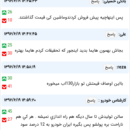
۱۳۹۶/۶/۱۹ ۱۴:۴۵:۳۳
بانکی حسینی:
پاسخ
26
پس اینهاچیه پیش فروش کردندوماشین کی قیمت گذاشتند.
10
۱۳۹۶/۶/۱۹ ۱۴:۴۷:۴۵
علی:
پاسخ
25
بجاش بهمون هایما بدید اینجور که تحقیقات کردم هایما بهتره
30
۱۳۹۶/۶/۱۹ ۱۴:۵۸:۱۹
reza:
پاسخ
30
بااین اوصاف قیمتش تو بازار130اب میخوره
41
۱۳۹۶/۶/۱۹ ۱۴:۵۹:۲۰
كارشناس خودرو :
پاسخ
45
سالن توليدش تا سال ديگه هم راه اندازي نميشه . هر كي هم
27
ناراحت بره پولشو پس بگيره ايران خودرو به 12 درصد سود