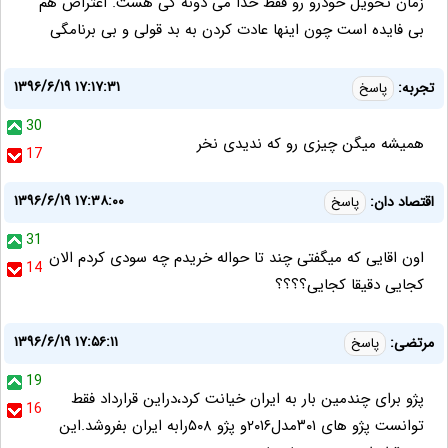
زمان تحویل خودرو رو فقط خدا می دونه کی هست. اعتراض هم
بی فایده است چون اینها عادت کردن به بد قولی و بی برنامگی
۱۳۹۶/۶/۱۹ ۱۷:۱۷:۳۱
تجربه:
پاسخ
30
همیشه میگن چیزی رو که ندیدی نخر
17
۱۳۹۶/۶/۱۹ ۱۷:۳۸:۰۰
اقتصاد دان:
پاسخ
31
اون اقایی که میگفتی چند تا حواله خریدم چه سودی کردم الان
14
کجایی دقیقا کجایی؟؟؟؟
۱۳۹۶/۶/۱۹ ۱۷:۵۶:۱۱
مرتضی:
پاسخ
19
پژو برای چندمین بار به ایران خیانت کرد،دراین قرارداد فقط
16
توانست پژو های ۳۰۱مدل۲۰۱۶و پژو ۵۰۸رابه ایران بفروشد.این