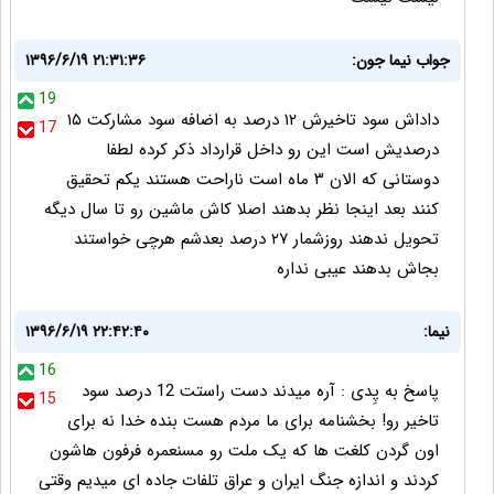
جواب نیما جون:
۱۳۹۶/۶/۱۹ ۲۱:۳۱:۳۶
19
داداش سود تاخیرش ۱۲ درصد به اضافه سود مشارکت ۱۵
17
درصدیش است این رو داخل قرارداد ذکر کرده لطفا
دوستانی که الان ۳ ماه است ناراحت هستند یکم تحقیق
کنند بعد اینجا نظر بدهند اصلا کاش ماشین رو تا سال دیگه
تحویل ندهند روزشمار ۲۷ درصد بعدشم هرچی خواستند
بجاش بدهند عیبی نداره
نیما:
۱۳۹۶/۶/۱۹ ۲۲:۴۲:۴۰
16
پاسخ به پِدی : آره میدند دست راستت 12 درصد سود
15
تاخیر رو! بخشنامه برای ما مردم هست بنده خدا نه برای
اون گردن کلغت ها که یک ملت رو مسنعمره فرفون هاشون
کردند و اندازه جنگ ایران و عراق تلفات جاده ای میدیم وقتی