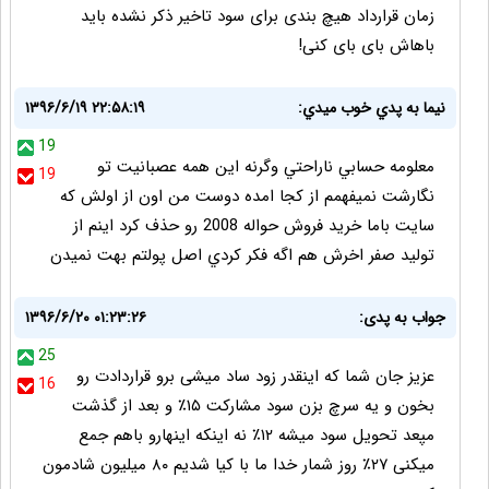
زمان قرارداد هیچ بندی برای سود تاخیر ذکر نشده باید
باهاش بای بای کنی!
نيما به پدي خوب ميدي:
۱۳۹۶/۶/۱۹ ۲۲:۵۸:۱۹
19
معلومه حسابي ناراحتي وگرنه اين همه عصبانيت تو
19
نگارشت نميفهمم از كجا امده دوست من اون از اولش كه
سايت باما خريد فروش حواله 2008 رو حذف كرد اينم از
توليد صفر اخرش هم اگه فكر كردي اصل پولتم بهت نميدن
جواب به پدی:
۱۳۹۶/۶/۲۰ ۰۱:۲۳:۲۶
25
عزیز جان شما که اینقدر زود ساد میشی برو قراردادت رو
16
بخون و یه سرچ بزن سود مشارکت ۱۵٪ و بعد از گذشت
مپعد تحویل سود میشه ۱۲٪ نه اینکه اینهارو باهم جمع
میکنی ۲۷٪ روز شمار خدا ما با کیا شدیم ۸۰ میلیون شادمون