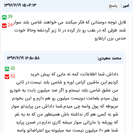
۱۳۹۶/۶/۱۹ ۱۵:۰۴:۱۳
امیر :
پاسخ
39
قابل توجه دوستانی که فکر میکنند می خواهند شاسی بلند سوار
24
شند طرفی که در عقب رو باز کرده در تا زیر گردنشه وحالا خودت
حدس بزن ارتفارو
محمد سعیدی:
۱۳۹۶/۶/۱۹ ۱۶:۵۰:۵۸
35
داداش شما اطلاعاتت کمه نه مایی که پیش خرید
52
کردیم.این ماشین کراس اوره و شاسی بلند نیست.در ثانی
من عشق شاسی بلند نیستم و اگر صد میلیون بابت یه خودرو
پول میدم بضاعت دویست میلیون رو هم دارم و این بخودم
مربوطه که پول واسه چی میدم.شما داداش من پرایدتو سوار
شو به کسی هم کار نداشته باش.همینطور من که به یه نفر
که پورشه یا مازراتی سوار میشه کاری ندارم.در ضمن پراید
شما هم ۲۰ میلیون نیست سه میلیونه.برو اعتراضاتو واسه