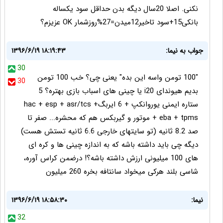
نکنی. اصلا 20سال دیگه بدن حداقل سود یکساله
بانکی15+سود تاخیر12میدن=27%روزشمار OK عزیزم؟
جواب به نیما:
۱۳۹۶/۶/۱۹ ۱۸:۱۹:۴۳
30
"100 تومن واسه این بده" یعنی چی؟ خب 100 تومن
30
بدیم هیوندای i20 یا چینی های اسباب بازی بهتره؟ 5
ستاره ایمنی یوروانکپ + 6 ایربگhac + esp + asr/tcs +
eba + tpms + موتور و گیربکس هم که محشره... صفر تا
صد 8.2 ثانیه (تو سایتهای خارجی 6.6 ثانیه تستش هست)
دیگه چی باید داشته باشه که به اندازه چینی ها و کره ای
های 100 میلیونی ارزش داشته باشه؟! درضمن کراس آوره،
شاسی بلند هرکی میخواد سانتافه بخره 260 میلیون
نیما:
۱۳۹۶/۶/۱۹ ۱۸:۵۸:۳۰
32