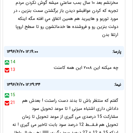
مخزنشم بعد ١٠ سال بمب ساعتي ميشه گوش نكردن مردم
تجربه كه كردن عواقبشو ديدن باز برگشتن سمت بنزين ، در
مورد توربو و هايبريد هم همين اتفاق مي افته مگه اينكه
دولت بنزين رو و فروشنده ها خدماتشون رو تا سطح اروپا
ارتقا بدن
پارسا:
۱۳۹۶/۶/۲۰ ۱۲:۱۹:۰۰
14
چه میکنه این ۲۰۰۸ این همه کامنت
13
نیما:
۱۳۹۶/۶/۲۰ ۱۲:۲۹:۳۴
15
گفتم که منتظر باش تا بدند دست راستت ! بعدش هم
21
داداش داری اشتباه میزنی ! تا موعد تحویل سود
مشارکت 15 درصدی می گیری از موعد تحویل تا زمان
تحویل هم فـقــط 12 درصد سود بابت تاخیر می گیری ! نه
اینکه 15 + 12 = 27 درصد سود بگیری !!!!! زهی خیال باطل