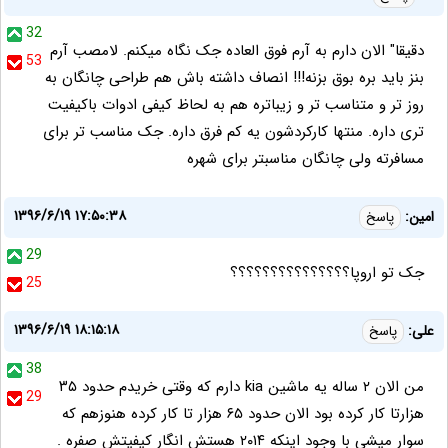
32
دقیقا" الان دارم به آرم فوق العاده جک نگاه میکنم. لامصب آرم
53
بنز باید بره بوق بزنه!!! انصاف داشته باش هم طراحی چانگان به
روز تر و متناسب تر و زیباتره هم به لحاظ کیفی ادوات باکیفیت
تری داره. منتها کارکردشون یه کم فرق داره. جک مناسب تر برای
مسافرته ولی چانگان مناسبتر برای شهره
۱۳۹۶/۶/۱۹ ۱۷:۵۰:۳۸
امین:
پاسخ
29
جک تو اروپا؟؟؟؟؟؟؟؟؟؟؟؟؟؟؟
25
۱۳۹۶/۶/۱۹ ۱۸:۱۵:۱۸
علی:
پاسخ
38
من الان ۲ ساله یه ماشین kia دارم که وقتی خریدم حدود ۳۵
29
هزارتا کار کرده بود الان حدود ۶۵ هزار تا کار کرده هنوزهم که
سوار میشی با وجود اینکه ۲۰۱۴ هستش انگار کیفیتش صفره .