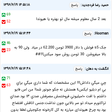
۱۳۹۶/۶/۱۹ ۱۴:۵۱:۱۸
حمید رضا فردجدید:
پاسخ
69
بعد 2 سال معلوم میشه مال تو بهتره یا هیوندا
52
۱۳۹۶/۶/۱۹ ۱۵:۱۶:۴۴
Hooman:
پاسخ
46
جک s5 فولش با دلار 3900 تومن 62.200 در میاد. ولی 90 به
23
بالا میفروشن. 30 تومن روش سود میکنن!!!##
۱۳۹۶/۶/۱۹ ۱۵:۱۶:۴۸
انگشت به دهان:
پاسخ
71
چي ميگي داداش!!! اين مشخصات كه شما داري ميگي براي
63
بي ام دبليو ايكس٤ هستش نه جكو جونور شما! من اس فايو
داشتم با افت ١٠ميليوني فروختمش.مصرفش صدي ١٣ بود.صداي
تراكتورم ميداد.تو سر بالايي جون نداشت.جنس اتاقش افتضاح
بود.يه چرخ هيونداي ميارزه به كل كارخونه جكوجيلي.لطفا بدون