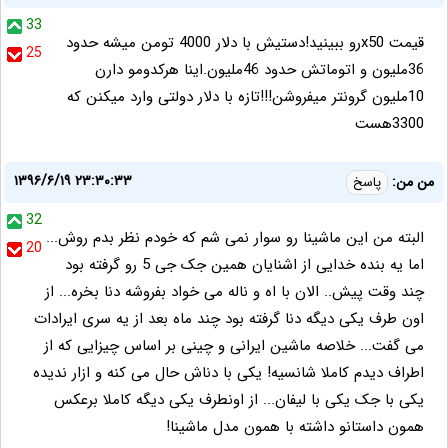
33
قیمت x50رو ببینید!دستیش با دلار 4000 تومن میشه حدود
25
36ملیون و اتوماتش حدود 46ملیون.اینا هرکدومو دارن
10ملیون گرونتر میفروشن!!!تازه با دلار دولتی وارد میکنن که
3300هست
۱۳۹۶/۶/۱۹ ۲۳:۳۰:۳۳
من من:
پاسخ
32
البته من این ماشینا رو سوار نمی شم که خودم نظر بدم روش...
20
اما یه بنده خدایی از اشنایان همین جک جی 5 رو گرفته بود
چند وقت پیش.. الان با اه و ناله می خواد بفروشه دنا بخره... از
اون طرف یکی دیگه دنا گرفته بود چند ماه بعد از یه سری ایرادات
می گفت... خلاصه ماشین ایرانی و چینی بر اساس چیزایی که از
اطراف دیدم کاملا شانسیه! یکی با دناش حال می کنه و ازار ندیده
یکی با جک یکی با لیفان... از اونطرف یکی دیگه کاملا برعکس
همون داستانو داشته با همون مدل ماشینا!