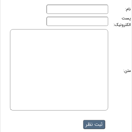
نام:
پست
الکترونیک:
متن: