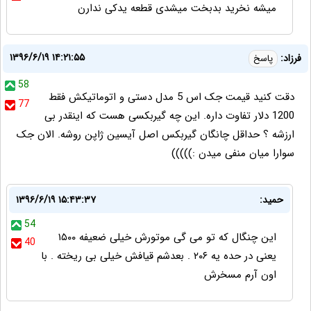
میشه نخرید بدبخت میشدی قطعه یدکی ندارن
۱۳۹۶/۶/۱۹ ۱۴:۲۱:۵۵
فرزاد:
پاسخ
58
دقت کنید قیمت جک اس 5 مدل دستی و اتوماتیکش فقط
77
1200 دلار تفاوت داره. این چه گیربکسی هست که اینقدر بی
ارزشه ؟ حداقل چانگان گیربکس اصل آیسین ژاپن روشه. الان جک
سوارا میان منفی میدن :)))))
حمید:
۱۳۹۶/۶/۱۹ ۱۵:۴۳:۳۷
54
این چنگال که تو می گی موتورش خیلی ضعیفه ۱۵۰۰
40
یعنی در حده یه ۲۰۶ . بعدشم قیافش خیلی بی ریخته . با
اون آرم مسخرش