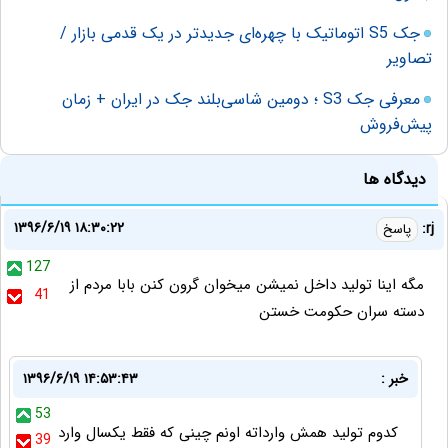
جک S5 اتوماتیک با چهره‌ای جدیدتر در یک قدمی بازار /
تصاویر
معرفی جک S3 ؛ دومین شاسی‌بلند جک در ایران + زمان
پیش‌فروش
دیدگاه ها
۱۳۹۶/۶/۱۹ ۱۸:۳۰:۲۲
rj:
پاسخ
127
مگه اینا تولید داخل نمیشن میخوان گرون کنن بابا مردم از
41
دسته سران حکومت خستن
خبر :
۱۳۹۶/۶/۱۹ ۱۴:۵۳:۴۳
53
کدوم تولید همش وارداته اونم چینی که فقط یکسال وارد
39