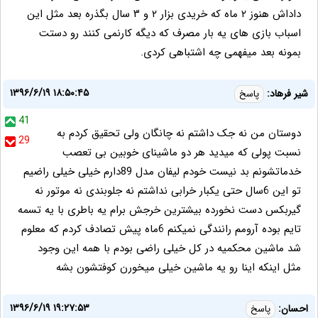
داداش هنوز ۲ ماه که خریدی بزار ۲ و ۳ سال بگذره بعد مثل این
اسباب بازی های یه بار مصرف که دیگه کارنمی کنند رو دستت
بمونه بعد میفهمی چه اشتباهی کردی.
۱۳۹۶/۶/۱۹ ۱۸:۵۰:۴۵
شیر فرهاد:
پاسخ
41
دوستان من نه جک داشتم نه چانگان ولی تحقیق کردم به
29
نسبت پولی که میدید هر دو ماشینای خوبین بی تعصب
خدماتشونم بد نیست خودم لیفان مدل 89دارم خیلی خیلی راضیم
تو این 6سال حتی یکبار خرابی نداشتم نه جلوبندی نه موتور نه
گیربکس دست نخورده بیشترین خرجش برام یه باطری با یه تسمه
تایم بوده آرومم رانندگی نمیکنم 6ماه پیش تصادف کردم که معلوم
شد ماشین محکمیه در کل خیلی راضی بودم با همه این وجود
مثل اینکه اینا رو یه ماشین خیلی میخورن کوفتشون بشه
۱۳۹۶/۶/۱۹ ۱۹:۲۷:۵۳
احسان:
پاسخ