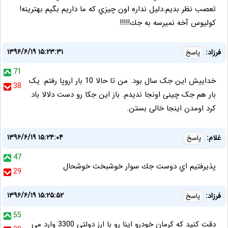
تعصب نظر بديم.دليل نداره اون چيزي كه ما داريم بگيم بهترينه!
كوليوس آخه نميرسه به جك!!!!!
۱۳۹۶/۶/۱۹ ۱۵:۲۳:۳۱
فرزاد:
پاسخ
71
خداییش این جک سال بود. من تا حالا 10 بار اروپا رفتم. یک
38
بار هم جک چینی اونجا ندیدم. باز این جکا رو دست دلالا باد
کرد اومدن اینجا خالی بستن.
۱۳۹۶/۶/۱۹ ۱۵:۲۴:۰۴
غلام:
پاسخ
47
پذيرفتيم اي دوست جك سوار خوشبخت خوشحال
29
۱۳۹۶/۶/۱۹ ۱۵:۲۵:۵۲
فرزاد:
پاسخ
55
دقت کنید که کرمان خودرو اینا رو با ارز دولتی 3300 وارد می