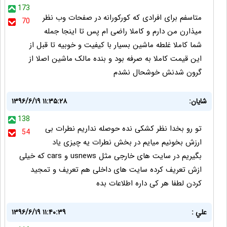
173
متاسفم برای افرادی که کورکورانه در صفحات وب نظر
70
میذارن من دارم و کاملا راضی ام پس تا اینجا جمله
شما کاملا غلطه ماشین بسیار با کیفیت و خوبیه تا قبل از
این قیمت کاملا به صرفه بود و بنده مالک ماشین اصلا از
گرون شدنش خوشحال نشدم
شایان:
۱۳۹۶/۶/۱۹ ۱۱:۳۵:۲۸
138
تو رو بخدا نظر کشکی نده حوصله نداریم نطرات بی
54
ارزش بخونیم میایم در بخش نطرات یه چیزی یاد
بگیریم در سایت های خارجی مثل usnews و cars که خیلی
ازش تعریف کرده سایت های داخلی هم تعریف و تمجید
کردن لطفا هر کی داره اطلاعات بده
علي :
۱۳۹۶/۶/۱۹ ۱۱:۴۰:۳۹