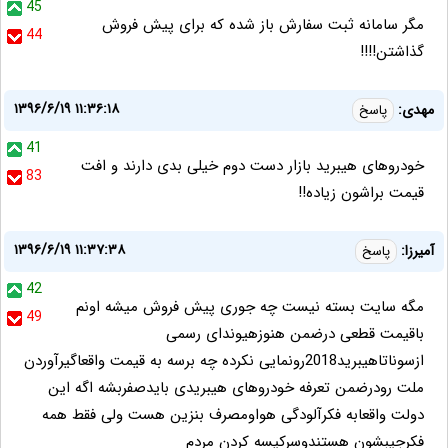
45
مگر سامانه ثبت سفارش باز شده که برای پیش فروش
44
گذاشتن!!!!
۱۳۹۶/۶/۱۹ ۱۱:۳۶:۱۸
مهدی:
پاسخ
41
خودروهای هیبرید بازار دست دوم خیلی بدی دارند و افت
83
قیمت براشون زیاده!!
۱۳۹۶/۶/۱۹ ۱۱:۳۷:۳۸
آمیرزا:
پاسخ
42
مگه سایت بسته نیست چه جوری پیش فروش میشه اونم
49
باقیمت قطعی درضمن هنوزهیوندای رسمی
ازسوناتاهیبرید2018رونمایی نکرده چه برسه به قیمت واقعاگیرآوردن
ملت رودرضمن تعرفه خودروهای هیبریدی بایدصفربشه اگه این
دولت واقعابه فکرآلودگی هواومصرف بنزین هست ولی فقط همه
فکرجیبشون هستندوسرکیسه کردن مردم