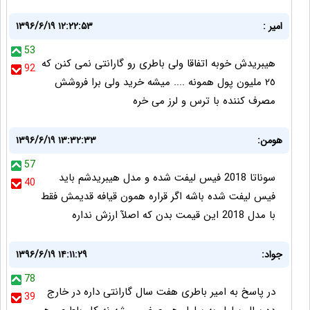
امير :
۱۳۹۶/۶/۱۹ ۱۲:۲۲:۵۳
53
هيبريدش خوبه اتفاقا ولى باطرى رو گارانتى نمى كنن كه
92
٢٥ مليون پول همونه .... ميشه خريد ولى برا فروشش
مصرف كننده با ترس و لرز مى خره
هومن:
۱۳۹۶/۶/۱۹ ۱۳:۳۲:۳۳
57
سوناتا 2018 فیس لیفت شده و مدل هیبریدشم باید
40
فیس لیفت شده باشه اگر قراره همون قیافه قدیمش فقط
با مدل 2018 این قیمت بدن که اصلآ ارزش نداره
جواد:
۱۳۹۶/۶/۱۹ ۱۴:۱۱:۲۹
78
در پاسخ به امیر باطری هفت سال گارانتی داره در خارج
39