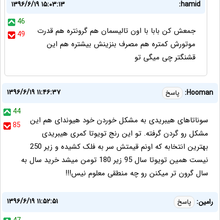
۱۳۹۶/۶/۱۹ ۱۵:۰۳:۱۳
hamid:
46
جمعش کن بابا با اون تالیسمان هم گرونتره هم قدرت
49
موتورش کمتره هم مصرف بنزینش بیشتره هم این
قشنگتر چی میگی تو
۱۳۹۶/۶/۱۹ ۱۱:۴۶:۳۷
Hooman:
پاسخ
44
سوناتاهای هیبریدی به مشکل خوردن خود هیوندای هم این
85
مشکل رو گردن گرفته. تو این رنج تویوتا کمری هیبریدی
بهترین انتخابه که اونم قیمتش سر به فلک کشیده و زیر 250
نیست همین تویوتا سال 95 زیر 180 تومن میشد خرید سال به
سال گرون تر میکنن رو چه منطقی معلوم نیس!!!
۱۳۹۶/۶/۱۹ ۱۱:۵۲:۵۱
رامین:
پاسخ