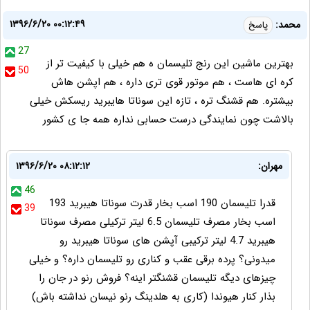
۱۳۹۶/۶/۲۰ ۰۰:۱۲:۴۹
محمد:
پاسخ
27
بهترین ماشین این رنج تليسمان ه هم خیلی با کیفیت تر از
50
کره ای هاست ، هم موتور قوی تری داره ، هم اپشن هاش
بیشتره. هم قشنگ تره ، تازه این سوناتا هايبريد ریسکش خیلی
بالاشت چون نمایندگی درست حسابی نداره همه جا ی کشور
مهران:
۱۳۹۶/۶/۲۰ ۰۸:۱۲:۱۲
46
قدرا تلیسمان 190 اسب بخار قدرت سوناتا هیبرید 193
39
اسب بخار مصرف تلیسمان 6.5 لیتر ترکیلی مصرف سوناتا
هیبرید 4.7 لیتر ترکیبی آپشن های سوناتا هیبرید رو
میدونی؟ پرده برقی عقب و کناری رو تلیسمان داره؟ و خیلی
چیزهای دیگه تلیسمان قشنگتر اینه؟ فروش رنو در جان را
بذار کنار هیوندا (کاری به هلدینگ رنو نیسان نداشته باش)