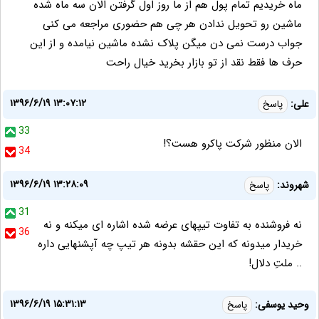
ماه خریدیم تمام پول هم از ما روز اول گرفتن الان سه ماه شده
ماشین رو تحویل ندادن هر چی هم حضوری مراجعه می کنی
جواب درست نمی دن میگن پلاک نشده ماشین نیامده و از این
حرف ها فقط نقد از تو بازار بخرید خیال راحت
۱۳۹۶/۶/۱۹ ۱۳:۰۷:۱۲
علی:
پاسخ
33
الان منظور شرکت پاکرو هست؟!
34
۱۳۹۶/۶/۱۹ ۱۳:۲۸:۰۹
شهروند:
پاسخ
31
نه فروشنده به تفاوت تیپهای عرضه شده اشاره ای میکنه و نه
36
خریدار میدونه که این حقشه بدونه هر تیپ چه آپشنهایی داره
.. ملتِ دلال!
۱۳۹۶/۶/۱۹ ۱۵:۳۱:۱۳
وحید یوسفی:
پاسخ