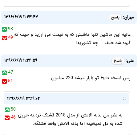
۱۳۹۶/۶/۱۹ ۱۱:۲۳:۴۷
مهران:
پاسخ
98
عالیه این ماشین تنها ماشینی که به قیمت می ارزید و حیف که
49
گروه شد حیف.... چه کشوریه!
۱۳۹۶/۶/۱۹ ۱۱:۲۴:۵۹
علی:
پاسخ
47
پس نسخه gls+ تو بازار میشه 220 میلیون.
51
۱۳۹۶/۶/۱۹ ۱۳:۱۹:۰۴
::
50
به نظر من بدنه الانش از مدل 2018 قشنگ تره.یه جوری
46
شده.به دل نميشينه اما بدنه الانش واقعا قشنگه.