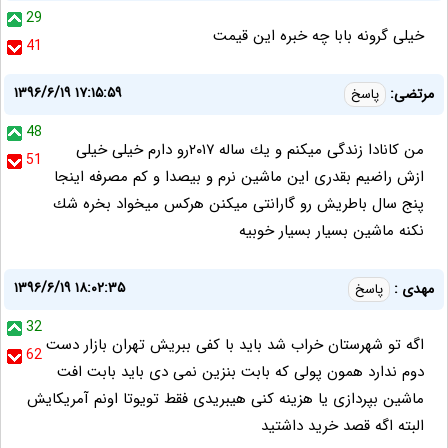
29
خیلی گرونه بابا چه خبره این قیمت
41
۱۳۹۶/۶/۱۹ ۱۷:۱۵:۵۹
مرتضى:
پاسخ
48
من كانادا زندگى ميكنم و يك ساله ٢٠١٧رو دارم خيلى خيلى
51
ازش راضيم بقدرى اين ماشين نرم و بيصدا و كم مصرفه اينجا
پنج سال باطريش رو گارانتى ميكنن هركس ميخواد بخره شك
نكنه ماشين بسيار بسيار خوبيه
۱۳۹۶/۶/۱۹ ۱۸:۰۲:۳۵
مهدی :
پاسخ
32
اگه تو شهرستان خراب شد باید با کفی ببریش تهران بازار دست
62
دوم ندارد همون پولی که بابت بنزین نمی دی باید بابت افت
ماشین بپردازی یا هزینه کنی هیبریدی فقط تویوتا اونم آمریکایش
البته اگه قصد خرید داشتید