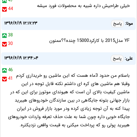
47
خیلی طراحیش داره شبیه به محضولات فورد میشه
44
۱۳۹۶/۶/۱۹ ۱۲:۱۷:۲۳
مونا:
پاسخ
38
YF مدل2015 با کارکرد15000 چنده؟؟ممنون
30
۱۳۹۶/۶/۱۹ ۱۲:۳۴:۰۴
علی:
پاسخ
46
باسلام من حدود 3ماه هست که این ماشین رو خریداری کردم
41
وقبلا هم ماشین های کره ای داشتم نکته قابل توجه در این
ماشین کیفیت بالای آن است که هیوندای موتورز برای این که در
بازار جهانی بتونه جایگاهی در بین سازندگان خودروهای هیبرید
پیدا کنه به آن توجه زیادی کرده ودر مورد بازار فروش در ایران
جایگاه خوبی داره چون شما به علت حذف تعرفه واردات خودروهای
هیبرید پولی رو که پرداخت میکنی به قیمت واقعی نزدیکتره.