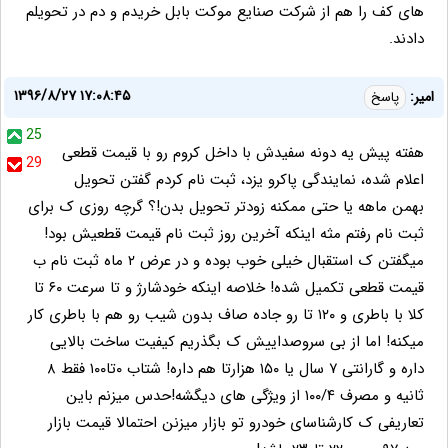
های کف را هم از شرکت صنایع موکت بابل خریدم و دم در تحویلم
دادند.
۱۳۹۶/۸/۲۷ ۱۷:۰۸:۴۵
امیر:
پاسخ
25
هفته پیش یه دونه سفیدش با داخل کروم رو با قیمت قطعی
29
اعلام شده، نمایندگی ‌پاکرو یزد، ثبت نام کردم گفتن تحویل
بهمن ماهه یا حتی ممکنه زودتر تحویل بدن!؟ گرچه روزی ک برای
ثبت نام رفتم مثه اینکه آخرین روز ثبت نام قیمت قطعیش بود!
میگفتن ک استقبال خیلی خوب بوده و در عرض ۲ ماه ثبت نام ب
قیمت قطعی تکمیل شده! خلاصه اینکه خودشارژ و تا سرعت ۶۰ تا
کلا با باطری و ۱۲۰ تا رو جاده صاف بدون شیب رو هم با باطری کار
میکنه! اما از بی سروصداییش ک بگذریم کیفیت ساخت بالایی
داره و گارانتی ۷ سال یا ۱۵۰ هزارتا هم داره! شتاب ۰تا۱۰۰ فقط ۸
ثانیه و مصرف ۱۰۰/۴ از ویژگی های دیگشه!حدس میزنم باین
تعاریفی ک کارشناسای خودرو تو بازار میزنن احتمالا قیمت بازار