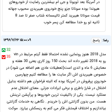
در آمریکا بعد تویوتا و جی ام بیشترین رضایت از خودروهای
هیوندا بوده سوناتا جزو پنج خودروی هیبریدی محبوب جهانه
قیمت سوناتا هیبرید کمتر تالیسمانه شتاب صفر تا صد 8
ثانیه تو رو خدا مطالعه کن پسر خوب
۱۳۹۶/۷/۲۶ ۱۵:۰۰:۰۹
رضا:
پاسخ
32
مدل 2018 هنوز رونمایی نشده احتمالا فقط آیتم مرتبط در vin
35
رو به 2018 تغییر داده اند بحث 150 روز کاری یعنی 30 هفته و
معنایش 6 ماه و اندی است(تعطیلات عادی هم اضافه می شود) در
خصوص هیبریدی اش اگر سایت ها را مطالعه کنیم چهارمین
خودروی پرفروش در آمریکا بوده که البته فراخوان هم داشته بدلیل
اختلال در شارژ باطری و برخی ایرادات جزئی .معنای اختلال عدم
عملکرد نیست. یکی از باکیفیت ترین خودروها و پرآپشن ترینش
هست. من بدون گارانتی اش را خریدم . نگاهی به خدمات گارانتی
بیاندازیم و اختلاف قیمتش فکر می کنم به ریسکش بیارزد. موکت