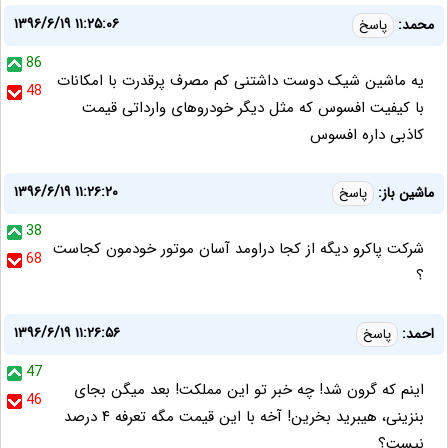
۱۳۹۶/۶/۱۹ ۱۱:۲۵:۰۶
محمد:
پاسخ
86
یه ماشین شیک دوست داشتنی کم مصرف پرقدرت با امکانات
48
با کیفیت افسوس که مثل دیگر خودروهای وارداتی قیمت
کاذبی داره افسوس
۱۳۹۶/۶/۱۹ ۱۱:۲۶:۲۰
ماشین باز:
پاسخ
38
شرکت پاکرو دیگه از کجا دراومد آسان موتور خودمون کجاست
68
؟
۱۳۹۶/۶/۱۹ ۱۱:۲۶:۵۶
احمد:
پاسخ
47
اینم که گرون شد! چه خبر تو این مملکت! بعد میگن بجای
46
بنزینی، هیبرید بخرین! آخه با این قیمت مگه تعرفه ۴ درصد
نیست؟