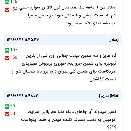
116
استاد من ٦ ماهه يك عدد مدل فول gls رو سوارم خيلي
54
هم به نسبت اپشن و قيمتش خوبه در ضمن مصرف
بنزينشم صدي ٦/٥ ميسوزونه.
ارسلان:
۱۳۹۶/۶/۱۹ ۱۱:۴۵:۳۳
107
آره عزیز واسه همین قیمت جهانی اون کلی از بنزین
50
گرونتره برای همین جزو پنج خوروی پرفروش هیبریدی
امریکاست برای همین کلی عنوان داره برو بابا بیخیال شو از
کامنت گذاشتن
Man(ساری):
۱۳۹۶/۶/۱۹ ۱۱:۴۸:۰۲
50
کسی میدونه آیا جاهای دیگه دنیا هم بااین شرایط
54
اتومبیل به دست مصرف کننده میدن یا فقط اینجاست
؟؟؟؟