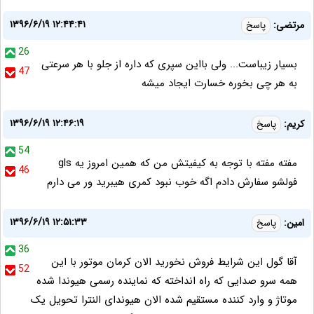
۱۳۹۶/۶/۱۹ ۱۲:۴۴:۴۱
مرتضی:
پاسخ
26
بسیار زیباست... ولی بااین سپری که داره از جلو با هر سرعتی
47
به هر چی بخوره خسارت ایجاد میشه
۱۳۹۶/۶/۱۹ ۱۲:۴۶:۱۹
کریم:
پاسخ
54
مفته مفته با توجه به کیفیتش من که همین امروز یه gls
46
فولشو سفارش دادم اگه خوب نبود کمری هیبرید ور می دارم
۱۳۹۶/۶/۱۹ ۱۲:۵۱:۳۳
امین:
پاسخ
36
آقا گول این شرایط فروش نخورید الان کرمان موتور با این
52
همه سرو صدایی که راه انداخته که نماینده رسمی هیوندا شده
موتاژ و وارد کننده مستقیم شده الان هیوندای النترا تحویل یک