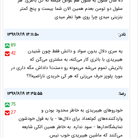
ده سال سلول به سلول هم عوض میشه نه کل باطری. هر
سلول دو تومن بعدم همین الان شما بیست و پنج کمتر
بنزینی میدی چرا روی هوا نطر میدی
نادر:
۱۳۹۶/۶/۱۹ ۱۴:۱۱:۵۰
89
یه سری دلال بدون سواد و دانش فقط چون شنیدن
42
هیبریدی با باتری کار می‌کنه، به مشتری می‌گن که
باتریش تموم می‌شه می‌مونه رو دستت! داداش مگه داری در
مورد پلوپز حرف می‌زنی که هر کی خریدی ناراضیه!!؟
رضا:
۱۳۹۶/۶/۱۹ ۱۴:۳۵:۵۵
75
خودروهای هیبریدی به خاطر محدود بودن و
27
واردکننده‌های کم‌تعداد برای دلال‌ها - یا به قول خودشون
نمایشگاه‌دارها - سود نداره. به خاطر همین الکی شایعه
می‌کنند که ماشین هیبریدی خوب نیس.