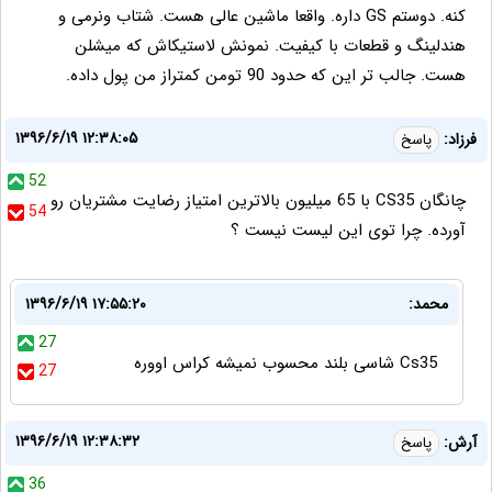
کنه. دوستم GS داره. واقعا ماشین عالی هست. شتاب ونرمی و
هندلینگ و قطعات با کیفیت. نمونش لاستیکاش که میشلن
هست. جالب تر این که حدود 90 تومن کمتراز من پول داده.
۱۳۹۶/۶/۱۹ ۱۲:۳۸:۰۵
فرزاد:
پاسخ
52
چانگان CS35 با 65 میلیون بالاترین امتیاز رضایت مشتریان رو
54
آورده. چرا توی این لیست نیست ؟
محمد:
۱۳۹۶/۶/۱۹ ۱۷:۵۵:۲۰
27
Cs35 شاسی بلند محسوب نمیشه کراس اووره
27
۱۳۹۶/۶/۱۹ ۱۲:۳۸:۳۲
آرش:
پاسخ
36