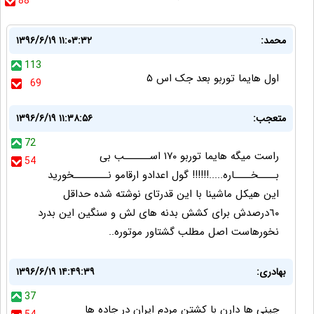
88
محمد:
۱۳۹۶/۶/۱۹ ۱۱:۰۳:۳۲
113
اول هایما توربو بعد جک اس ۵
69
متعجب:
۱۳۹۶/۶/۱۹ ۱۱:۳۸:۵۶
72
راست ميگه هايما توربو ١٧٠ اســــــب بى
54
بــــخــــاره.....!!!!!! گول اعدادو ارقامو نــــــــخوريد
اين هيكل ماشينا با اين قدرتاى نوشته شده حداقل
٦٠درصدش براى كشش بدنه هاى لش و سنگين اين بدرد
نخورهاست اصل مطلب گشتاور موتوره..
بهادری:
۱۳۹۶/۶/۱۹ ۱۴:۴۹:۳۹
37
چینی ها دارن با کشتن مردم ایران در جاده ها