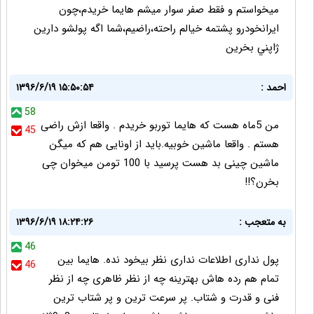
ميخواستم و فقط صفر سوار ميشم هايما خريدم،چون
ايرانخودرو پشتمه خيالم راحته،راضيم،شما اگه پولشو دارين
ژاپني بخرين
احمد :
۱۳۹۶/۶/۱۹ ۱۵:۵۰:۵۴
58
من 5ماه هست که هایما توربو خریدم . واقعا ازش راضی
45
هستم . واقعا ماشین خوبیه.باید از اونایی هم که میگن
ماشین چینی بد هست پرسید با 100 تومن میخوان چی
بخرن؟!!
به متعجب :
۱۳۹۶/۶/۱۹ ۱۸:۲۴:۲۶
46
پول نداری اطلاعات نداری نظر بیخود نده. هایما بین
46
تمام هم رده هاش بهترینه چه از نظر ظاهری چه از نظر
فنی و قدرت و شتاب. پر سرعت ترین و پر شتاب ترین