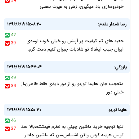
54
خودروسازی یاد میگیرن، زهی به غیرت بعضی
رضا نامدار مقدم:
۱۳۹۶/۶/۱۹ ۱۵:۰۸:۴۰
42
جعبه های کم کیفیت پر آپشن رو خیلی خوب اومدی
39
ایران جیب ایشالا تو شادیات جبران کنیم دمت گرم.
پازوكي:
۱۳۹۶/۶/۱۹ ۱۵:۴۷:۰۴
49
متعجب جان هايما توربو رو از دور ديدي فقط ظاهرن،از
34
خيلي دور
هايما توربو:
۱۳۹۶/۶/۱۹ ۱۵:۵۰:۳۰
46
تنها توجيه خريد ماشين چيني به نظرم قيمتشه،بالا صد
37
تومن هزينه كردن واقن اشتباس،من كه ماشين جادار