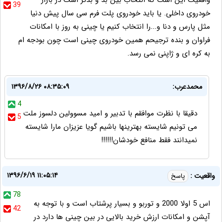
واقعیت این است که انتخاب بین بد و بدتر است در بازار
39
خودروی داخلی. یا باید خودروی پلت فرم سی سال پیش دنیا
مثل پارس و دنا و...را انتخاب کنیم یا چینی به روز با امکانات
فراوان و بنده ترجیحم همین خودروی چینی است چون بودجه ام
به کره ای و ژاپنی نمی رسد.
محمدعرب:
۱۳۹۶/۸/۲۶ ۰۸:۳۵:۰۹
4
دقیقا با نظرت موافقم با تدبیر و امید مسوولین دلسوز ملت
5
می تونیم شایسته بهترینها باشیم گویا عزیزان مارا شایسته
نمیدانند فقط منافع خودشان!!!!!!
۱۳۹۶/۶/۱۹ ۱۱:۰۵:۱۴
واقعیت :
پاسخ
78
اس 5 اولا 2000 و توربو و بسیار پرشتاب است و با توجه به
42
آپشن و امکانات ارزش خرید بالایی در بین چینی ها دارد در