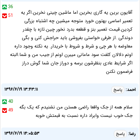
36
آقایون برین یه گاری بخرین اما ماشین چینی نخرین.اگر یه
51
تعمیر اساسی بهتون خورد متوجه میشین چه اشتباه بزرگی
کردین.قیمت تعمیر بنز و قطعه بدرد نخور چین.تازه با چقدر
دوندگی .از طرفی خواستی بفروشی باید حراجش کنی و بگی
معاوضه با هر چی و شرط و شروط با خریدار. یه نکته وجود داره
اونم دلالان کلفت سود مامانی میبرن اونم از جیب من و شما.البته
اگر شرایط عادی بنظرشون برسه و دوراز جان شما گوش دراز
فرضمون نکنن
۱۳۹۶/۶/۱۹ ۱۳:۴۳:۱۱
احمد:
پاسخ
40
سلام همه از جک واقعا راضی هستن من نشنیدم که یک بگه
49
جک خوب نیست وابراد داره نسبت به قبمتش خوبه
۱۳۹۶/۶/۱۹ ۱۴:۰۵:۵۳
رضا:
پاسخ