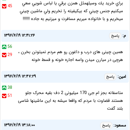
براي خريد يك وسيلهمثل همزن برقي يا لباس شويي سعي
45
ميكنيم جنس چيني كه بيكيفيته را نخريم ولي ماشين چيني
ميخريم و با خانواده ميريم مسافرت و ميزنيم به جاده !!!!!!
۱۳۹۶/۶/۱۹ ۱۲:۴۱:۲۶
م:
پاسخ
56
همین چینی های درب و داغون رو هم مردم نمیتونن بخرن ،
29
هرچی در میارن میدن واسه اجاره خونه و قسط خونه
۱۳۹۶/۶/۱۹ ۱۲:۴۷:۲۹
امین:
پاسخ
38
متاسفانه بجز ام جی 170 میلیونی 2 دف بقیه محرک جلو
51
هستند قضاوت با مردم که واقعا میشه به این ماشینها شاسی
بلند گفت
۱۳۹۶/۶/۱۹ ۱۳:۱۸:۰۰
مسعود:
پاسخ