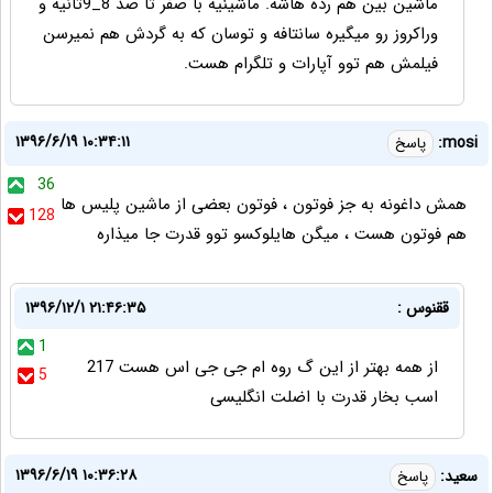
ماشین بین هم رده هاشه. ماشینیه با صفر تا صد 8_9ثانیه و
وراکروز رو میگیره سانتافه و توسان که به گردش هم نمیرسن
فیلمش هم توو آپارات و تلگرام هست.
۱۳۹۶/۶/۱۹ ۱۰:۳۴:۱۱
mosi:
پاسخ
36
همش داغونه به جز فوتون ، فوتون بعضی از ماشین پلیس ها
128
هم فوتون هست ، میگن هایلوکسو توو قدرت جا میذاره
ققنوس :
۱۳۹۶/۱۲/۱ ۲۱:۴۶:۳۵
1
از همه بهتر از این گ روه ام جی جی اس هست 217
5
اسب بخار قدرت با اضلت انگلیسی
۱۳۹۶/۶/۱۹ ۱۰:۳۶:۲۸
سعید:
پاسخ