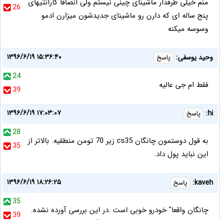
منم خیلی طرفدار ماشینای چینی نیستم ولی انصافا گارانتیهای
26
پنج ساله ای که دارن رو ماشینای جدیدشون میزارن ادمو
وسوسه میکنه
۱۳۹۶/۶/۱۹ ۱۵:۳۶:۴۰
وحید یوسفی:
پاسخ
24
فقط ام جی عالیه
39
۱۳۹۶/۶/۱۹ ۱۷:۰۳:۰۷
hi:
پاسخ
28
به قول دوستمون چانگان cs35 زیر 70 تومن منطقیه. بالاتر از
35
این نباید پول داد.
۱۳۹۶/۶/۱۹ ۱۸:۲۶:۲۵
kaveh:
پاسخ
35
چانگان واقعا" خودرو خوبی است .در این بررسی آورده نشده.
39