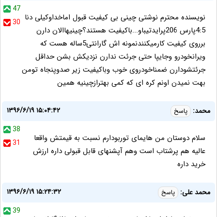
47
نویسنده محترم نوشتی چینی بی کیفیت قبول اماخداوکیلی دنا
30
4:5پارس 206پرایدتیباو...باکیفیت هستند؟چینیهاالان دارن
برروی کیفیت کارمیکنندنمونه اش گارانتی5ساله هست که
ویرانخودرو وجایپا حتی جرئت ندارن نزدیکش بشن حداقل
جرئتشودارن ضمناخودروی خوب وباکیفیت زیر صدوپنجاه تومن
بهت نمیدن اونم کره ای که کمی بهترازچینیه همین
۱۳۹۶/۶/۱۹ ۱۵:۰۴:۴۲
محمد:
پاسخ
38
سلام دوستان من هایمای توربودارم نسبت به قیمتش واقعا
31
عالیه هم پرشتاب است وهم آپشنهای قابل قبولی داره ارزش
خرید داره
۱۳۹۶/۶/۱۹ ۱۵:۲۴:۳۲
محمد علی:
پاسخ
39