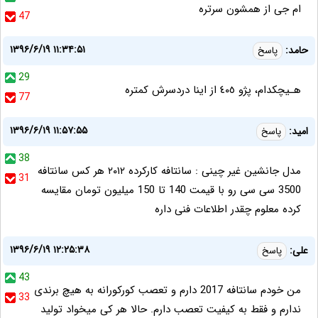
ام جى از همشون سرتره
47
۱۳۹۶/۶/۱۹ ۱۱:۳۴:۵۱
حامد:
پاسخ
29
هـيچكدام، پژو ٤٠٥ از اينا دردسرش كمتره
77
۱۳۹۶/۶/۱۹ ۱۱:۵۷:۵۵
امید:
پاسخ
38
مدل جانشین غیر چینی : سانتافه کارکرده ۲۰۱۲ هر کس سانتافه
31
3500 سی سی رو با قیمت 140 تا 150 میلیون تومان مقایسه
کرده معلوم چقدر اطلاعات فنی داره
۱۳۹۶/۶/۱۹ ۱۲:۲۵:۳۸
علی:
پاسخ
43
من خودم سانتافه 2017 دارم و تعصب کورکورانه به هیچ برندی
33
ندارم و فقط به کیفیت تعصب دارم. حالا هر کی میخواد تولید