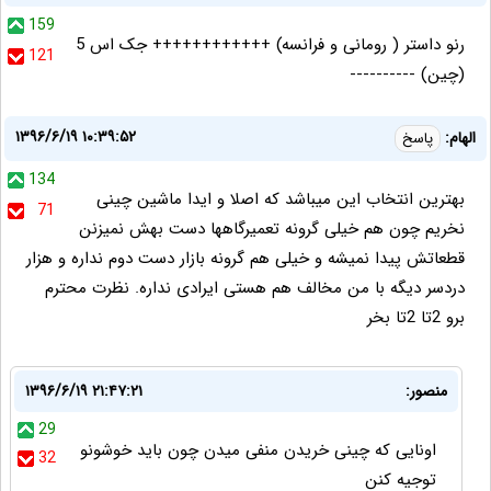
159
رنو داستر ( رومانی و فرانسه) ++++++++++++ جک اس 5
121
(چین) ----------
۱۳۹۶/۶/۱۹ ۱۰:۳۹:۵۲
الهام:
پاسخ
134
بهترین انتخاب این میباشد که اصلا و ایدا ماشین چینی
71
نخریم چون هم خیلی گرونه تعمیرگاهها دست بهش نمیزنن
قطعاتش پیدا نمیشه و خیلی هم گرونه بازار دست دوم نداره و هزار
دردسر دیگه با من مخالف هم هستی ایرادی نداره. نظرت محترم
برو 2تا 2تا بخر
منصور:
۱۳۹۶/۶/۱۹ ۲۱:۴۷:۲۱
29
اونایی که چینی خریدن منفی میدن چون باید خوشونو
32
توجیه کنن