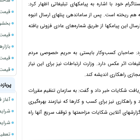
شاخص 
رام خود با اشاره به پیامکهای تبلیغاتی اظهار کرد:
قیمت 
 هم ریخته است. پس از ساماندهی پنلهای ارسال انبوه
بخشود
رسال این پیامکها از طریق شماره‌های عادی فزونی یافته
قیمت سک
بازار
 کرد: صاحبان کسب‌وکار بایستی به حریم خصوصی مردم
قیمت نف
غات اثر عکس دارد. وزارت ارتباطات نیز برای این نیاز
قیمت 
ازی راهکاری اندیشه کند.
پربازد
دریافت شکایات خبر داد و گفت: به سازمان تنظیم مقررات
آغاز فروش فوری 
 و راهکاری نیز برای کسب و کارها که نیازمند بهره‌گیری
شرایط فروش 
گزارشهای آنلاین شکایات مزاحمتها و توقف سریع آنها راه
شرایط فرو
تعطیلی ادا