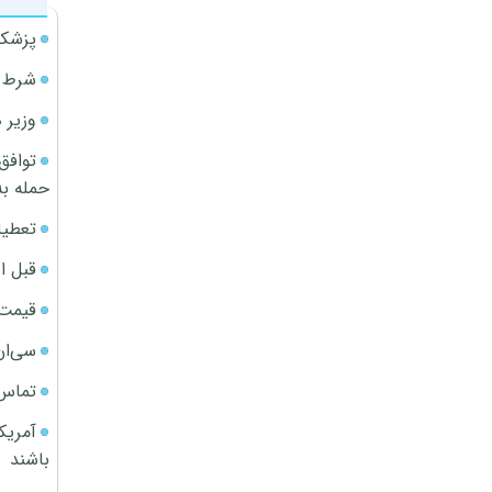
پزشکی
شرط م
وزیر 
توافق
حمله به
تعطیل
قبل ا
قیمت آپار
سی‌ان
تماس 
آمریک
باشند