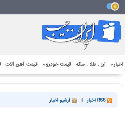
اخبار
⌄
ارز . طلا . سکه
قیمت خودرو
⌄
قیمت آهن آلات
ق
RSS اخبار
|
آرشیو اخبار