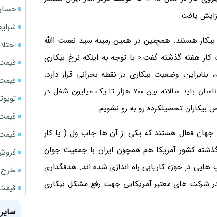
خسارت
شرایط
۲ درصد جمعیت ۱۵ تا ۲۹ سال کشور بیکار هستند. همچنین در همین زمینه سید نعمت االله
اختلا
 کار هفته گذشته گفت:« با توجه به اینکه نرخ بیکاری
قیمت سک
خ بیکاری کل است، بنابراین، وضعیت بیکاری در نقطه بحرانی قرار دارد.
قیمت ج
بحران بیکاری الان در شرایطی قرار دارد که به اعتقاد کارشناسان باید سالانه بین ۷۰۰ هزار تا یک میلیون شغل در
تویوتا bZ5 برای نخستین بار وارد بازار ای
 بیکاران تحصیلکرده رو به رو نشویم.
قیمت سکه
جهان فعال هستند که یکی از آن ها جاب ول ( یا کار
قیمت سک
ذشته کشور آمریکا هم همچون ایران با جمعیت جوان
فروش فور
 هایی در حوزه کاریابی راه اندازی شده اند. هدفگذاری
طرح ج
ان سیاه پوست در شرکت های معتبر آمریکایی جهت رفع مشکل بیکاری
قیمت سک
سایر 