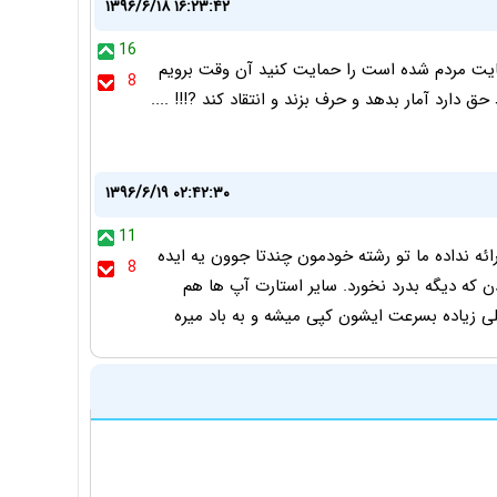
۱۳۹۶/۶/۱۸ ۱۶:۲۳:۴۲
16
ضايت مردم شده است را حمايت كنيد آن وقت برويم
8
حق دارد آمار بدهد و حرف بزند و انتقاد كند ?!!! ....
۱۳۹۶/۶/۱۹ ۰۲:۴۲:۳۰
11
ائه نداده ما تو رشته خودمون چندتا جوون یه ایده
8
 زیرآبشو زدن که دیگه بدرد نخورد. سایر استارت آپ ها هم
ی زیاده بسرعت ایشون کپی میشه و به باد میره