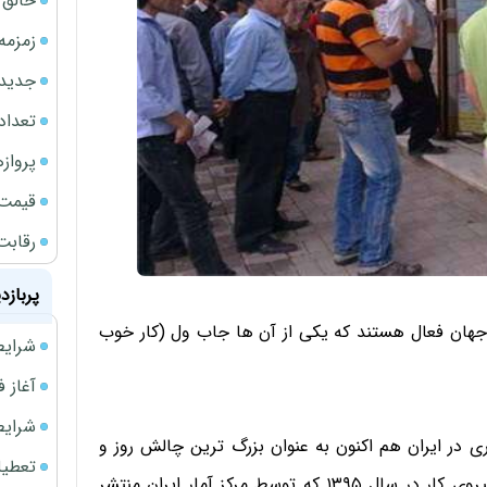
خالق ChatGPT زیر ذره‌بین وزارت دادگستری آمر
زمزمه
جدیدتر
تعداد
پروازهای 
قیمت سکه
رقابت
پربازد
جهان فعال هستند که یکی از آن ها جاب ول (کار خوب
شرایط فروش 
آغاز فروش فوری 
شرایط فرو
کاری در ایران هم اکنون به عنوان بزرگ ترین چالش روز و
تعطیلی ادا
آینده کشور یاد می شود. براساس نتایج طرح آمار گیری نیروی کار در سال ۱۳۹۵ که توسط مرکز آمار ایران منتشر