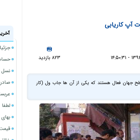
ت آپ کاریابی
آخرین
جزئیا
۸۲۳ بازدید
حساب‌
نسل ج
صادرا
طح جهان فعال هستند که یکی از آن ها جاب ول (کار
عربست
لطفا د
بهای 
قیمت نف