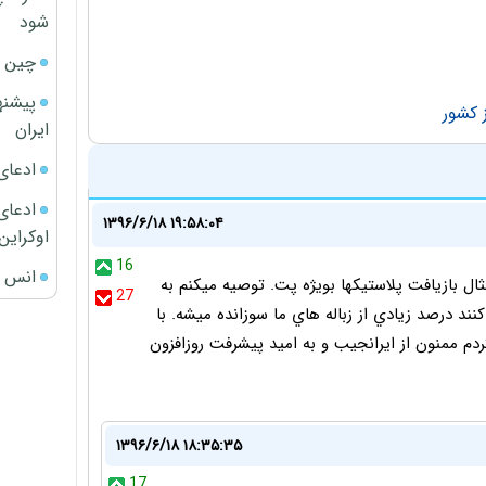
شود
چین ا
پیشنه
 کشور
ایران
ادعای
ادعای 
۱۳۹۶/۶/۱۸ ۱۹:۵۸:۰۴
اوکراین
16
انس ج
ال بازيافت پلاستيكها بويژه پت. توصيه ميكنم به
27
نند درصد زيادي از زباله هاي ما سوزانده ميشه. با
دم ممنون از ايرانجيب و به اميد پيشرفت روزافزون
۱۳۹۶/۶/۱۸ ۱۸:۳۵:۳۵
17