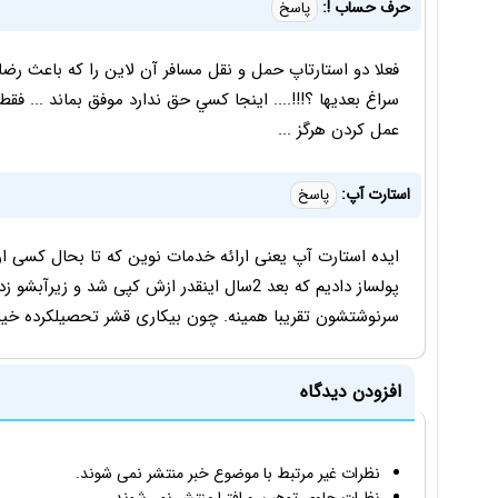
حرف حساب !:
پاسخ
فعلا دو استارتاپ حمل و نقل مسافر آن لاين را كه باعث ر
سراغ بعديها ؟!!!.... اينجا كسي حق ندارد موفق بماند ... فقط 
عمل كردن هرگز ...
استارت آپ:
پاسخ
ایده استارت آپ یعنی ارائه خدمات نوین که تا بحال کسی ار
پولساز دادیم که بعد 2سال اینقدر ازش کپی شد و
سرنوشتشون تقریبا همینه. چون بیکاری قشر تحصیلکرده خیل
افزودن دیدگاه
نظرات غیر مرتبط با موضوع خبر منتشر نمی شوند.