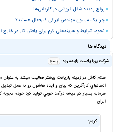
رواج پدیده شغل فروشی در کاریابی‌ها
چرا یک‌ میلیون مهندس ایرانی غیرفعال هستند؟
نحوه، شرایط و هزینه‌های لازم برای یافتن کار در خارج از
دیدگاه ها
شركت پويا پلاست زاينده رود:
پاسخ
سلام كاش در زمينه بازيافت بيشتر فعاليت ميشد به عنوان مث
انسانهاي كارآفرين كه بيان و ايده هاشون رو به عمل تبديل ك
سرمايه بسيار كم ميشه درآمد خوبي توليد كرد خودم تجربه كر
ايران
کریم: