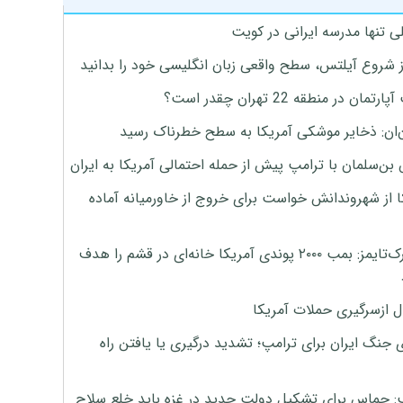
ی تنها مدرسه ایرانی در کویت
ز شروع آیلتس، سطح واقعی زبان انگلیسی خود را بدانید
تمان در منطقه 22 تهران چقدر است؟
‌ان: ذخایر موشکی آمریکا به سطح خطرناک رسید
بن‌سلمان با ترامپ پیش از حمله احتمالی آمریکا به ایران
ا از شهروندانش خواست برای خروج از خاورمیانه آماده
نیویورک‌تایمز: بمب ۲۰۰۰ پوندی آمریکا خانه‌ای در قشم را هدف
ل ازسرگیری حملات آمریکا
 جنگ ایران برای ترامپ؛ تشدید درگیری یا یافتن راه
: حماس برای تشکیل دولت جدید در غزه باید خلع سلاح