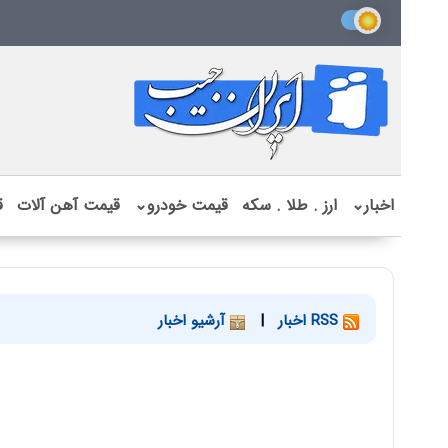
اخبار
⌄
ارز . طلا . سکه
قیمت خودرو
⌄
قیمت آهن آلات
ق
RSS اخبار
|
آرشیو اخبار