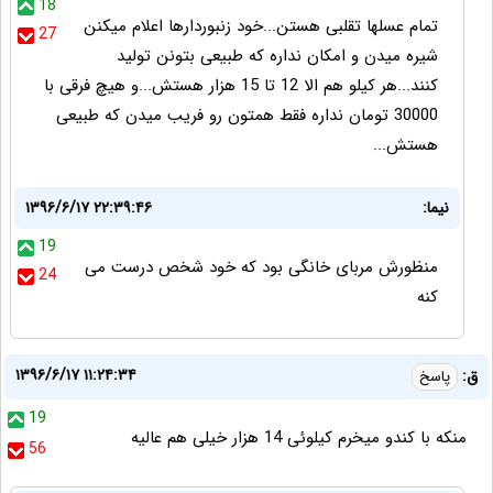
18
تمام عسلها تقلبی هستن...خود زنبوردارها اعلام میکنن
27
شیره میدن و امکان نداره که طبیعی بتونن تولید
کنند...هر کیلو هم الا 12 تا 15 هزار هستش...و هیچ فرقی با
30000 تومان نداره فقط همتون رو فریب میدن که طبیعی
هستش...
نیما:
۱۳۹۶/۶/۱۷ ۲۲:۳۹:۴۶
19
منظورش مربای خانگی بود که خود شخص درست می
24
کنه
۱۳۹۶/۶/۱۷ ۱۱:۲۴:۳۴
ق:
پاسخ
19
منکه با کندو میخرم کیلوئی 14 هزار خیلی هم عالیه
56