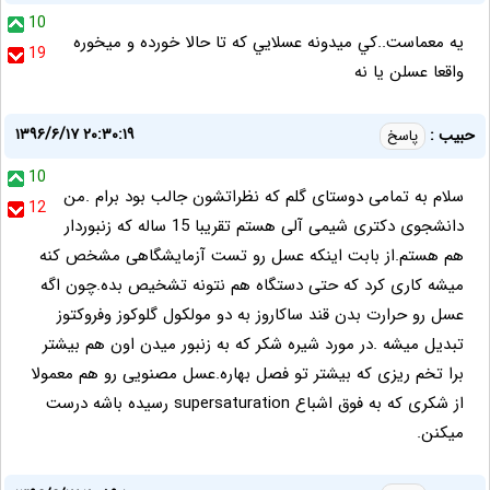
10
يه معماست..کي ميدونه عسلايي که تا حالا خورده و ميخوره
19
واقعا عسلن يا نه
۱۳۹۶/۶/۱۷ ۲۰:۳۰:۱۹
حبیب :
پاسخ
10
سلام به تمامی دوستای گلم که نظراتشون جالب بود برام .من
12
دانشجوی دکتری شیمی آلی هستم تقریبا 15 ساله که زنبوردار
هم هستم.از بابت اینکه عسل رو تست آزمایشگاهی مشخص کنه
میشه کاری کرد که حتی دستگاه هم نتونه تشخیص بده.چون اگه
عسل رو حرارت بدن قند ساکاروز به دو مولکول گلوکوز وفروکتوز
تبدیل میشه .در مورد شیره شکر که به زنبور میدن اون هم بیشتر
برا تخم ریزی که بیشتر تو فصل بهاره.عسل مصنویی رو هم معمولا
از شکری که به فوق اشباع supersaturation رسیده باشه درست
میکنن.