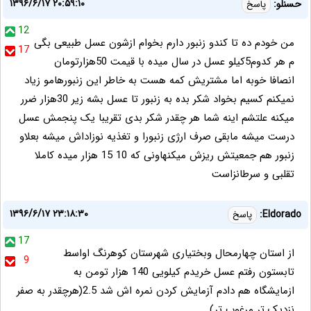
۱۳۹۶/۶/۱۷ ۲۰:۵۹:۱۰
حسنلو:
پاسخ
12
من خودم ده تا کندو زنبور دارم بخوام ازشون عسل طبیعی بگی
17
م هر کدوم5کیلو عسل در سال میده با قیمت 50هزارتومان
انصافا خوبه اما مشتریش کمه هست به خاطر این زنبورهامو زیاد
نمیکنم کسیم بخواد شکر بده به زنبور تا عسل بشه زیر 30هزار ضرر
میکنه علتشم اینه شما هر چقدر شکر بدی تقریبا یک پنجمش عسل
درست میشه مابقی صرف ارژی زنبورا و تغذیه نوزاداش میشه بعلاو
زنبور هم جمعیتش ریزش میکنهاونی که 10 15 هزار میده کاملا
تقلبی و سرطانزاست
۱۳۹۶/۶/۱۷ ۲۳:۱۸:۳۰
Eldorado:
پاسخ
17
از استان چهارمحال وبختیاری شهرستان کوهرنگ اواسط
9
تابستون رفتم عسل خریدم کیلویی 140 هزار تومن به
ازمایشگاه هم دادم آزمایش کردن نمره اش شد 2.5(هرچقدر به صفر
نزدیک تر مرغوب تر)