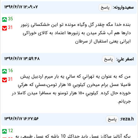
۱۳۹۶/۶/۱۷ ۱۲:۰۹:۰۷
سعیدوارونه:
پاسخ
35
بنده خدا مگه چقدر گل وگیاه مونده تو این خشکسالی زنبور
31
دارها هم آب شکر میدن به زنبورها اعتماد به کالای خوراکی
ایرانی یعنی استقبال از سرطان
۱۳۹۶/۶/۱۷ ۱۳:۵۹:۴۸
اصغر علي:
پاسخ
16
من كه به عنوان يه تهراني كه سالي يه بار ميرم اردبيل پيش
31
فاميلا عسل برام ميخرن كيلويي ١٥ هزار تومن،عسلي كه هركي
خورده حال كرده. كيلويي ١٥٠ هزار تومنو به مسافرا ميدن كاملا در
جريانم.
۱۳۹۶/۶/۱۷ ۱۶:۲۷:۵۶
reza.h:
پاسخ
12
برگه آنالیز ساکارز عسل باید حداکثر 10 باشه که عسل طبیعی به