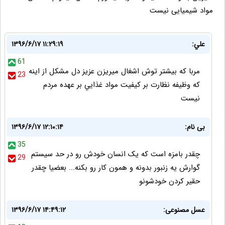
مواد شیمیایی نیست
علي:
۱۳۹۶/۶/۱۷ ۱۱:۲۹:۱۹
61
مربا كه بيشتر توش اشغال ميريزن عزيز دل مشكل از اينه
23
كه وظيفه نظارت بر كيفيت مواد غذايي بر عهده مردم
نيست
بی نام:
۱۳۹۶/۶/۱۷ ۱۲:۱۰:۱۴
35
چقدر بامزه است که یک انسان خودش رو در حد سیستم
29
گوارش یه زنبور بدونه و همون کار رو بکنه... بعضیا چقدر
حقیر کردن خودشونو
عسل مصنوعی:
۱۳۹۶/۶/۱۷ ۱۴:۴۹:۱۲