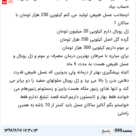
20
حساب بیاد.
اینجانب عسل طبیعی تولید می کنم کیلویی 250 هزار تومان با
ساکارز 1
ژل رویال دارم کیلویی 20 میلیون تومان
گرده گل اصل کیلویی 350 هزار تومان
بر موم داریم کیلویی 300 هزار تومان
برای مبارزه با سرطان بهترین درمان مصرف بر موم و ژل رویال و
عسل طبیعی هست به مدت 6 ماه
البته پیشگیری بهتر از درمانه ولی بدونین که عسل طبیعی قدرت
دفاعی بدن را بالا می برد و ژل رویال سلولهای سفید را دو برابر می
کند و تنها غذای زنبور ملکه هست.پاییز و زمستونم زنبورهام می
خوابند.فقط بهار و تابستون داریم.البته قصد تبلیغ ندارم فقط
خواستم بگم آنالیز ساکارز عسل باید کمتر از 10 باشه.به همین
راحتی
۱۳۹۶/۶/۱۷ ۱۷:۳۰:۱۳
محمد999:
پاسخ