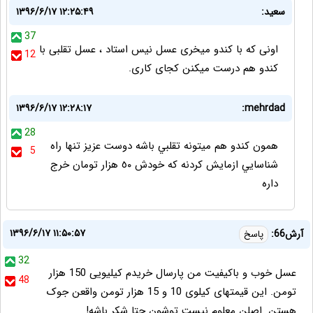
سعید:
۱۳۹۶/۶/۱۷ ۱۲:۲۵:۴۹
37
اونی که با کندو میخری عسل نیس استاد ، عسل تقلبی با
12
کندو هم درست میکنن کجای کاری.
۱۳۹۶/۶/۱۷ ۱۲:۲۸:۱۷
mehrdad:
28
همون كندو هم ميتونه تقلبي باشه دوست عزيز تنها راه
5
شناسايي ازمايش كردنه كه خودش ٥٠ هزار تومان خرج
داره
۱۳۹۶/۶/۱۷ ۱۱:۵۰:۵۷
آرش66:
پاسخ
32
عسل خوب و باکیفیت من پارسال خریدم کیلیویی 150 هزار
48
تومن. این قیمتهای کیلوی 10 و 15 هزار تومن واقعن جوک
هستن. اصلن معلوم نیست توشون حتا شکر باشه!