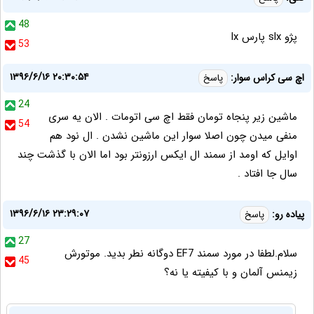
48
پژو slx پارس lx
53
۱۳۹۶/۶/۱۶ ۲۰:۳۰:۵۴
اچ سی کراس سوار:
پاسخ
24
ماشین زیر پنجاه تومان فقط اچ سی اتومات . الان یه سری
54
منفی میدن چون اصلا سوار این ماشین نشدن . ال نود هم
اوایل که اومد از سمند ال ایکس ارزونتر بود اما الان با گذشت چند
سال جا افتاد .
۱۳۹۶/۶/۱۶ ۲۳:۲۹:۰۷
پیاده رو:
پاسخ
27
سلام.لطفا در مورد سمند EF7 دوگانه نطر بدید. موتورش
45
زیمنس آلمان و با کیفیته یا نه؟