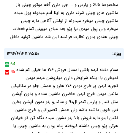
مخصوصا 206 و پارس و ... جی دارن آخه موتور چینی باز
ماشین های چینی شرف دارن به اینا آدم میدونه پول میده
ماشین چینی میخره میدونه از اولش آگاهی داره چینی
میخره ولی پول میدی برا پژو بعد میای میبینی تمام قعطات
چینی هندی بدون نظارت فرانسه این شد ماشین تولید داخل
بهزاد:
۱۳۹۶/۶/۱۶ ۱۱:۳۵:۵۰
64
سلام دقت کرده باشی امسال فروش ۲۰۶ ها خیلی کم شده
45
نمیخرن با اینکه شرایطی دارن میفروشن مردم دیدن
تجربه کردن پر خرج بودن ۲۰۶ هارو و همش جلو در مکانیکی
ماندن دیدن خرج کردن حاضرن ماشین ساده و بذون آپشن
مثل تندر و پارس تندر ال۹۰ و ساندرو رنو بدون آپشن بخرن
فنی خوبی داشته باشه ولی همش تعمیراتی و خرج ماشین
نکنن اینو داره فروش بالا رنو نشون میده نگاه کن تو خیابان
هرکی پژو چینی داشته غروخته پناه بردن به ماشین چینی یا