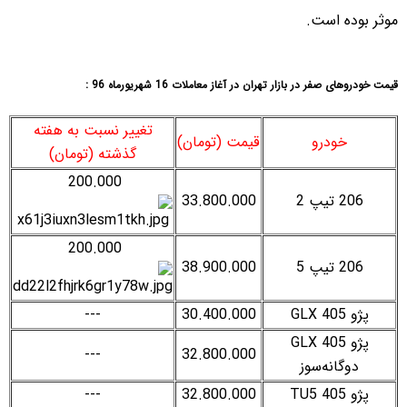
موثر بوده است.
قیمت خودروهای صفر در بازار تهران در آغاز معاملات 16 شهریورماه 96 :
تغییر نسبت به هفته
خودرو
قیمت (تومان)
گذشته (تومان)
200.000
206 تیپ 2
33.800.000
200.000
206 تیپ 5
38.900.000
پژو 405 GLX
30.400.000
---
پژو 405 GLX
---
32.800.000
دوگانه‌سوز
پژو 405 TU5
32.800.000
---