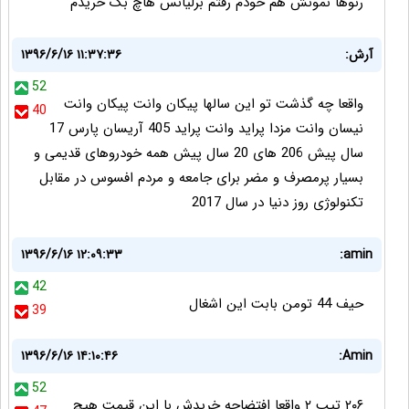
رنوها نمونش هم خودم رفتم برلیانس هاچ بک خریدم
آرش:
۱۳۹۶/۶/۱۶ ۱۱:۳۷:۳۶
52
واقعا چه گذشت تو این سالها پیکان وانت پیکان وانت
40
نیسان وانت مزدا پراید وانت پراید 405 آریسان پارس 17
سال پیش 206 های 20 سال پیش همه خودروهای قدیمی و
بسیار پرمصرف و مضر برای جامعه و مردم افسوس در مقابل
تکنولوژی روز دنیا در سال 2017
۱۳۹۶/۶/۱۶ ۱۲:۰۹:۳۳
amin:
42
حیف 44 تومن بابت این اشغال
39
۱۳۹۶/۶/۱۶ ۱۴:۱۰:۴۶
Amin:
52
۲۰۶ تیپ ۲ واقعا افتضاحه خریدش با این قیمت هیچ