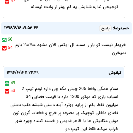
47
توجیحی نداره.شتابش یه کم بهتر از وانت نیسانه
۱۳۹۶/۶/۱۶ ۰۹:۵۳:۴۲
حمیدرضا:
پاسخ
66
خریدار نیست تو بازار. سمند ال ایکس الان مشهد ۳۰/۷۰۰ بازم
54
نمیخرن
کیانوش:
۱۳۹۶/۶/۱۶ ۱۱:۲۴:۴۹
49
سلام همگی واقعا 206 چینی مگه چی داره اونم تیپ 2
53
اسباب بازی که موتور 1300 داره با قیمت فضایی 34
میلیون فقط یکم از پراید بهتره آینه دستی شیشه عقب دستی
فضای داخلی کوچیک پر مصرف پر خرج و قطعات گرون نون
دونی مکانیکی ها با ظاهر قدیمی و خسته کننده چهره شهر
خراب میکنه فقط این تیپ دو