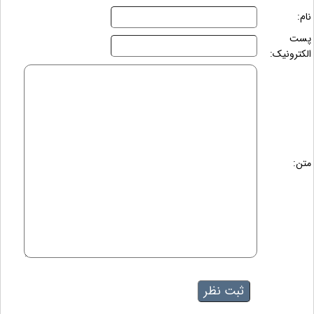
نام:
پست
الکترونیک:
متن: