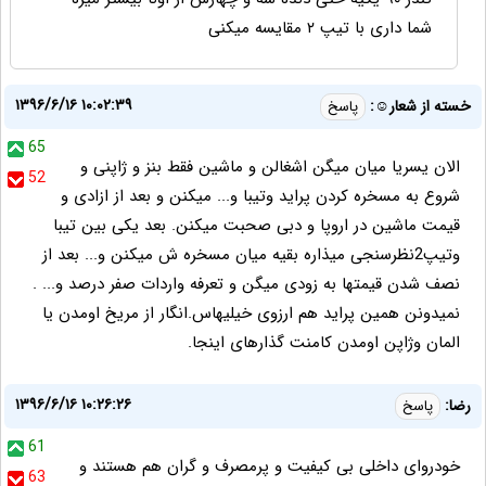
شما داری با تیپ ۲ مقایسه میکنی
۱۳۹۶/۶/۱۶ ۱۰:۰۲:۳۹
خسته از شعار☺:
پاسخ
65
الان یسریا میان میگن اشغالن و ماشین فقط بنز و ژاپنی و
52
شروع به مسخره کردن پراید وتیبا و... میکنن و بعد از ازادی و
قیمت ماشین در اروپا و دبی صحبت میکنن. بعد یکی بین تیبا
وتیپ2نظرسنجی میذاره بقیه میان مسخره ش میکنن و... بعد از
نصف شدن قیمتها به زودی میگن و تعرفه واردات صفر درصد و... .
نمیدونن همین پراید هم ارزوی خیلیهاس.انگار از مریخ اومدن یا
المان وژاپن اومدن کامنت گذارهای اینجا.
۱۳۹۶/۶/۱۶ ۱۰:۲۶:۲۶
رضا:
پاسخ
61
خودروای داخلی بی کیفیت و پرمصرف و گران هم هستند و
63