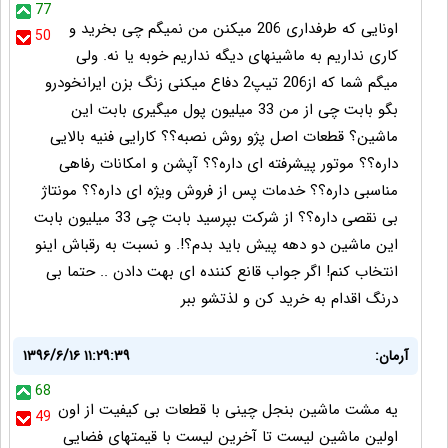
77
اونایی که طرفداری 206 میکنن من نمیگم چی بخرید و
50
کاری نداریم به ماشینهای دیگه نداریم خوبه یا نه. ولی
میگم شما که از206 تیپ2 دفاع میکنی زنگ بزن ایرانخودرو
بگو بابت چی از من 33 میلیون پول میگیری بابت این
ماشین؟ قطعات اصل پژو روش نصبه؟؟ کارایی فنیه بالایی
داره؟؟ موتور پیشرفته ای داره؟؟ آپشن و امکانات رفاهی
مناسبی داره؟؟ خدمات پس از فروش ویژه ای داره؟؟ مونتاژ
بی نقصی داره؟؟ از شرکت بپرسید بابت چی 33 میلیون بابت
این ماشین دو دهه پیش باید بدم؟!. و نسبت به رقباش اینو
انتخاب کنم! اگر جواب قانع کننده ای بهت دادن .. حتما بی
درنگ اقدام به خرید کن و لذتشو ببر
آرمان:
۱۳۹۶/۶/۱۶ ۱۱:۲۹:۳۹
68
یه مشت ماشین بنجل چینی با قطعات بی کیفیت از اون
49
اولین ماشین لیست تا آخرین لیست با قیمتهای فضایی