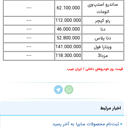
ساندرو استپ‌وی
---
62.100.000
اتومات
رنو کپچر
112.000.000
---
دنا
46.000.000
---
دنا پلاس
52.800.000
---
ویتارا فول
141.000.000
---
مزدا3
118.300.000
---
قیمت روز خودروهای داخلی / ایران جیب
اخبار مرتبط
ثبت‌نام محصولات سایپا به آخر رسید