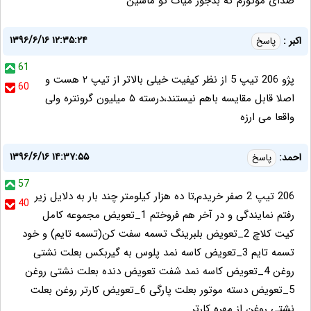
صدای موتورم که بدجور میات تو ماشین
۱۳۹۶/۶/۱۶ ۱۲:۳۵:۲۴
اکبر :
پاسخ
61
پژو 206 تیپ 5 از نظر کیفیت خیلی بالاتر از تیپ ۲ هست و
60
اصلا قابل مقایسه باهم نیستند،درسته ۵ میلیون گرونتره ولی
واقعا می ارزه
۱۳۹۶/۶/۱۶ ۱۴:۳۷:۵۵
احمد:
پاسخ
57
206 تیپ 2 صفر خریدم,تا ده هزار کیلومتر چند بار به دلایل زیر
40
رفتم نمایندگی و در آخر هم فروختم 1_تعویض مجموعه کامل
کیت کلاچ 2_تعویض بلبرینگ تسمه سفت کن(تسمه تایم) و خود
تسمه تایم 3_تعویض کاسه نمد پلوس به گیربکس بعلت نشتی
روغن 4_تعویض کاسه نمد شفت تعویض دنده بعلت نشتی روغن
5_تعویض دسته موتور بعلت پارگی 6_تعویض کارتر روغن بعلت
نشتی روغن از مهره کارتر