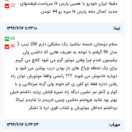
دقیقا ایران خودرو با همین پارس lx سرپاست.قیقمتهای
72
جدید اعمال بشه پارس lx میره رو 44 تومن.
نیما:
۱۳۹۶/۶/۱۶ ۱۱:۲۳:۱۰
60
سلام دوستان خسته نباشید یک مشکلی دارم 206 تیپ 2
40
مدل 96 گرفتم با توجه به تعریف هایی که داشتن ولی
پشیمون شدم چرا وقتی موتور گرم می شود کلاچ می گیرم
برای یک لحظه چراغ های باز بودن درب روشن می شود و
دوباره خاموش می شوند ؟؟؟ راستی واقعا موتورش توان راه
رفتن نداره فقط تو کفی ی کم خوبه ولی گرنه سربالایی و با
کولر و 2نفر سر نشین دیگه راه نمیره قبلش پراید داشتم خیلی
بهتر بود شاید فروختم ماشین چینی خریدم یا شایدم تیبا2
برداشتم حداقل موتورش و شتاب قوی تره با تشکر
سهراب:
۱۳۹۶/۶/۱۶ ۱۱:۲۴:۲۳