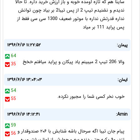
ساینا هم که تازه اومده خوبه و باز ارزش خرید داره. تا حالا
ندیدم و نشنیدم تیپ 2 از پس تیبا2 بر بیاد چون توانش
نداره قدرتش نداره با موتور ضعیف 1300 سی سی فقط از
پس پراید 111 بر میاد
پیمان:
۱۳۹۶/۶/۱۶ ۱۱:۲۷:۵۲
64
والا 206 تیپ 2 میبینم یاد پیکان و پراید میافتم خخخ
35
ایمان:
۱۳۹۶/۶/۱۶ ۱۳:۰۴:۰۳
54
خوب نخر کسی شما را مجبور نکرده.
55
۱۳۹۶/۶/۱۶ ۱۴:۱۲:۴۱
Amin:
59
پیام جان تیبا اگه سرحال باشه شتابش با ۲۰۶ صندوقدار و
56
تندر ۹۰ یکیه حتی دنده سه و چهارش از اونا بیشتر میره