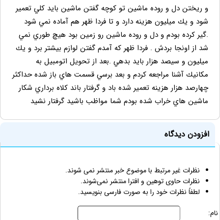
و ريختن دل و روده ماشين تو كوچه گفتن ماشين بايد كلي تعمير
شود و يك ميليون هزينه دارد و تا فردا ظهر هم آماده نمي شود
.گير كرده بودم و دل و روده ماشين رو زمين بود هيچ طوري نمي
شد از اونجا بردش . فردا ظهر كه آمدم گفتن لوازم بيشتر برد و يك
ميليون و سيصد هزار بايد بدهي .بعد از تحويل اتومبيل به
مكانيك آشنا مراجعه كردم و بعد برسي قسمت هاي باز شده حداكثر
چهارصد هزار هزينه تعمير شده باد و گرفتار باند كلاه برداري شكار
ماشين هاي خراب شده بودم شما مواظب باشيد گرفتار نشيد
افزودن دیدگاه
نظرات غیر مرتبط با موضوع خبر منتشر نمی شوند.
نظرات حاوی توهین و افترا منتشر نمی‌شوند.
لطفاً نظرات خود را به صورت فارسی بنویسید.
نام: