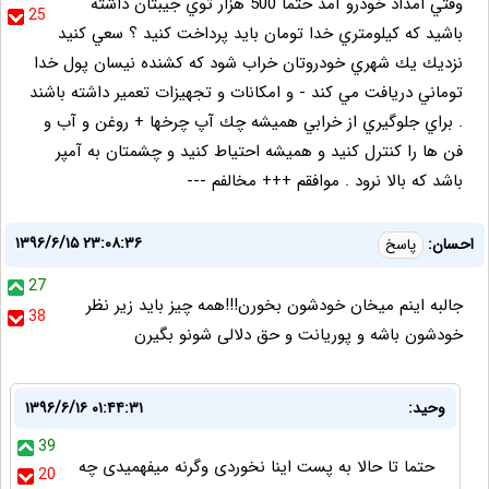
وقتي امداد خودرو آمد حتما 500 هزار توي جيبتان داشته
25
باشيد كه كيلومتري خدا تومان بايد پرداخت كنيد ؟ سعي كنيد
نزديك يك شهري خودروتان خراب شود كه كشنده نيسان پول خدا
توماني دريافت مي كند - و امكانات و تجهيزات تعمير داشته باشند
. براي جلوگيري از خرابي هميشه چك آپ چرخها + روغن و آب و
فن ها را كنترل كنيد و هميشه احتياط كنيد و چشمتان به آمپر
باشد كه بالا نرود . موافقم +++ مخالفم ---
۱۳۹۶/۶/۱۵ ۲۳:۰۸:۳۶
احسان:
پاسخ
27
جالبه اینم میخان خودشون بخورن!!!همه چیز باید زیر نظر
38
خودشون باشه و پوریانت و حق دلالی شونو بگیرن
وحید:
۱۳۹۶/۶/۱۶ ۰۱:۴۴:۳۱
39
حتما تا حالا به پست اینا نخوردی وگرنه میفهمیدی چه
20