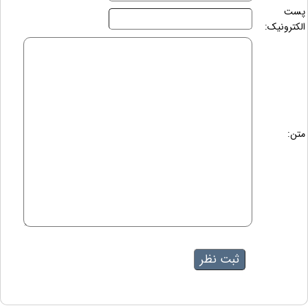
پست
الکترونیک:
متن: