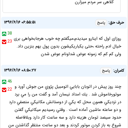
کلاهی سر مردم میزارن
۱۳۹۶/۶/۱۶ ۰۶:۵۵:۵۱
حرف حق:
پاسخ
38
روزاى اول كه اينارو ميديدم،ميگفتم چه خوب هرجابخواهى برى
23
خيال ادم راحته ،حتى يكباريكيشون بدون پول بهم بنزين داد.
ولى كم كم كه زمونه عوض شداونام عوض شدن
۱۳۹۶/۶/۱۶ ۰۸:۵۰:۲۷
كامران:
پاسخ
46
چند روز پيش در اتوبان بابايي اتومبيل پژوي من جوش آورد و
22
موتورخاموش شد . يك امداد نيسان آمد و گفت من را مي برد
در نزديكي همون محل كه يكي از دوستانش مكانيكي منصفي دارد
و دو ساعته ماشين آماده است . وقتي رسيديم ميكانيكي گفتن
حدود سيصد تومان هزينه دارد و سه ساعت كار دارد وبلافاصله
شروع به باز كردن موتور كردند و بعد دو ساعت منتظر گذاشتن من