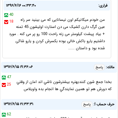
فراری:
۱۳۹۶/۶/۱۶ ۰۰:۳۳:۴۰
40
من خودم میکانیکم اون نیسانایی که می بینید سر راه
18
عین گرگ دارن کشیک می دن استارت اولیشون 45 تمنه
+ بیاد پیشت کیلومتر می زنه راحت 100 رو پر می کنه . مورد
داشتیم یارو باکش خالی بوده بکسرش کردن و یارو شاکی
شده بود و داستان ......
۱۳۹۶/۶/۱۵ ۱۹:۳۶:۰۶
مالك:
پاسخ
47
بخدا جمع شون كنندبهتره بيشترشون ناشي اند امان از وقتي
25
كه دورش هم تو همين نمايندگي ها انجام بده واويلاس
۱۳۹۶/۶/۱۵ ۲۱:۳۳:۳۱
حرف حساب !:
پاسخ
62