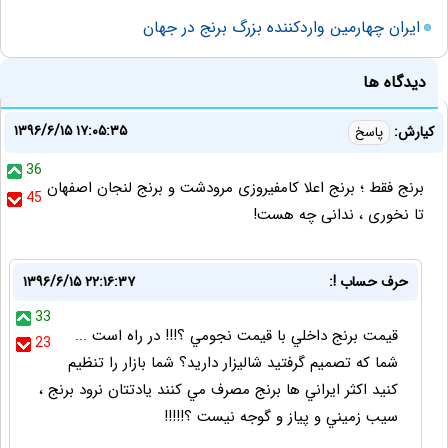
‌ایران چهارمین واردکننده بزرگ برنج در جهان
دیدگاه ها
۱۳۹۶/۶/۱۵ ۱۷:۰۵:۳۵
کیارش:
پاسخ
36
برنج فقط ؛ برنج اعلا کامفیروزی مرودشت و برنج لنجان اصفهان
45
تا نخوری ، ندانی چه هست!
حرف حساب !:
۱۳۹۶/۶/۱۵ ۲۲:۱۶:۳۷
33
قيمت برنج داخلي با قيمت نجومي ؟!!! در راه است ...
23
شما كه تصميم گرفتيد شاليزار داريد؟ شما بازار را تنظيم
كنيد اكثر ايراني ها برنج مصرف مي كنند يادتتان نرود برنج ،
سيب زميني و پياز و گوجه نيست ؟!!!!!