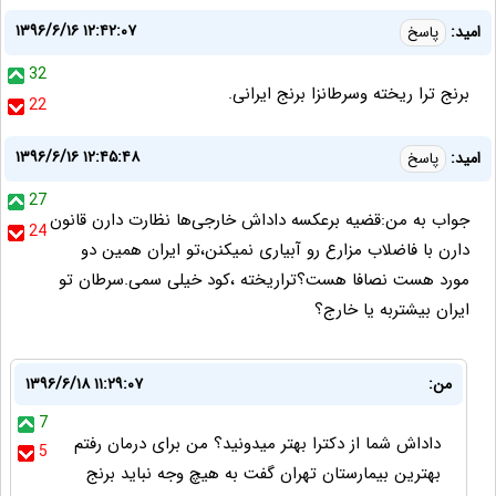
۱۳۹۶/۶/۱۶ ۱۲:۴۲:۰۷
امید:
پاسخ
32
برنج ترا ریخته وسرطانزا برنج ایرانی.
22
۱۳۹۶/۶/۱۶ ۱۲:۴۵:۴۸
امید:
پاسخ
27
جواب به من:قضیه برعکسه داداش خارجی‌ها نظارت دارن قانون
24
دارن با فاضلاب مزارع رو آبیاری نمیکنن،تو ایران همین دو
مورد هست نصافا هست؟تراریخته ،کود خیلی سمی.سرطان تو
ایران بیشتربه یا خارج؟
من:
۱۳۹۶/۶/۱۸ ۱۱:۲۹:۰۷
7
داداش شما از دکترا بهتر میدونید؟ من برای درمان رفتم
5
بهترین بیمارستان تهران گفت به هیچ وجه نباید برنج