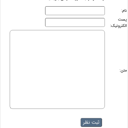
نام:
پست
الکترونیک:
متن: