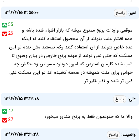
۱۳۹۶/۶/۱۵ ۱۲:۵۵:۰۰
امیر:
پاسخ
55
موقعی واردات برنج ممنوع میشه که بازار اشباء شده باشه و
26
همه اقشار ملت بتونند از آن محصول استفاده کنند نه اینکه
عده خاص بتونند از آن استفاده کنند وکم نیستند مثل بنده تو این
مملکت که حتی نمی تونند از عهده برنج خارجی در بیان وصبح تا
شب شده کارمان استرس که امروز دوباره مسولین زحمتکش چه
خوابی برای ملت همیشه در صحنه کشیده اند تو این مملکت غنی
غنی تر شده و فقیر فقیر تر
۱۳۹۶/۶/۱۵ ۱۳:۱۳:۰۸
علی:
پاسخ
47
والا ما که حقوقمون فقط به برنج هندی میخوره
27
۱۳۹۶/۶/۱۵ ۱۳:۲۱:۲۸
واقعیت:
پاسخ