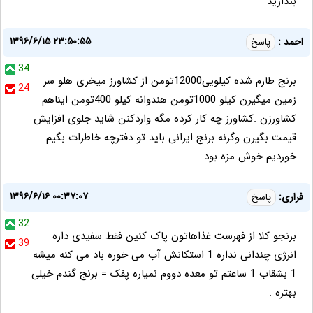
بندازید
۱۳۹۶/۶/۱۵ ۲۳:۵۰:۵۵
احمد :
پاسخ
34
برنج طارم شده کیلویی12000تومن از کشاورز میخری هلو سر
24
زمین میگیرن کیلو 1000تومن هندوانه کیلو 400تومن ایناهم
کشاورزن .کشاورز چه کار کرده مگه واردکنن شاید جلوی افزایش
قیمت بگیرن وگرنه برنج ایرانی باید تو دفترچه خاطرات بگیم
خوردیم خوش مزه بود
۱۳۹۶/۶/۱۶ ۰۰:۳۷:۰۷
فراری:
پاسخ
32
برنجو کلا از فهرست غذاهاتون پاک کنین فقط سفیدی داره
39
انرژی چندانی نداره 1 استکانش آب می خوره باد می کنه میشه
1 بشقاب 1 ساعتم تو معده دووم نمیاره پفک = برنج گندم خیلی
بهتره .