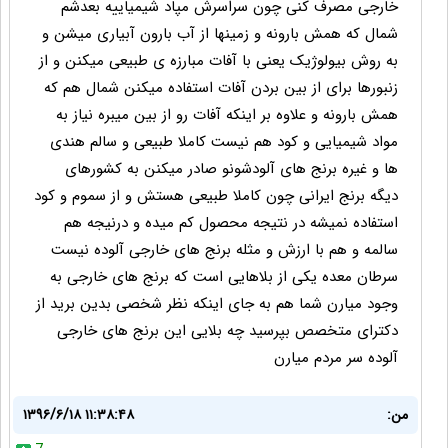
خارجی مصرف کنی چون سراسرش مپاد شیمیاییه بعدشم
شمال که همش بارونه و زمینها از آب بارون آبیاری میشن و
به روش بیولوژیک یعنی با آفات مبارزه ی طبیعی میکنن و از
زنبورها برای از بین بردن آفات استفاده میکنن شمال هم که
همش بارونه و علاوه بر اینکه آفات رو از بین میبره نیاز به
مواد شیمیایی و کود هم نیست کاملا طبیعی و سالم هندی
ها و غیره برنج های آلودشونو صادر میکنن به کشورهای
دیگه برنج ایرانی چون کاملا طبیعی هستش و از سموم و کود
استفاده نمیشه در نتیجه محصول کم میده و درنیجه هم
سالمه و هم با ارزش و مثله برنج های خارجی آلوده نیست
سرطان معده یکی از بلاهایی است که برنج های خارجی به
وجود میارن شما هم به جای اینکه نظر شخصی بدین برید از
دکترای متخصص بپرسید چه بلایی این برنج های خارجی
آلوده سر مردم میارن
من:
۱۳۹۶/۶/۱۸ ۱۱:۳۸:۴۸