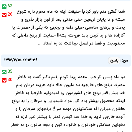
63
شما گفتی منم باور کردم! حقیقت اینه که ماه محرم داره شروع
26
میشه و تا پایان اربعین حتی مدتی بعد از اون بازار نذری و
پخت و پزهای مناسبی خیلی داغه و برنجی که یکی از حضرات یا
آقازاده ها وارد کردن باید فروخته بشه!! حمایت از برنج داخلی که
محدودیت و فقط در فصل برداشت نداره استاد ...
۱۳۹۶/۶/۱۵ ۲۲:۱۳:۳۹
من:
پاسخ
35
دو ماه پیش ناراحتی معده پیدا کردم رفتم دکتر گفت به خاطر
30
مصرف برنج های خارجیه ده ملیون حالا باید هزینه درمان بدم
خداییش قدر برنج های کشورمون رو نمیدونیم خارجیا به خاطر
اینکه محصول بیشتر بده کلی مواد شیمیایی و سرطان زا به برنج
هاشون میزنن اگه سلامتیتون مهمه سراغ برنجهای سرطان زا و
آلوده خارجی نرید به خدا صد تومن کمتر یا بیشتر نمی ارزه که
بخواین سلامتی خودتون و خانواده تون و بچه هاتون رو به خطر