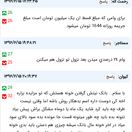
۱۳۹۶/۶/۱۵ ۱۷:۲۴:۴۵
رحمت اله:
پاسخ
26
برای وامی که مبلغ قسط ان یک میلیون تومان است مبلغ
26
جریمه روزانه 1644 تومان میشود.
۱۳۹۶/۶/۱۵ ۱۹:۴۸:۲۱
مستاجر:
پاسخ
27
وام ٢٤ درصدي ميدن بعد نزول تو نزول هم ميكنن
25
۱۳۹۶/۶/۱۵ ۲۰:۱۹:۳۷
کیوان:
پاسخ
29
با سلام... بانک نیتش گرفتن خونه هستش که تو مزایده بزاره
32
اخه کی دوست داره اسم بدهکار روش باشه اما وقتی نیست
طرف چه باید کرد شاید یک ماه یا دوماه مشکل براش پیش بیاد
نتونه بده باید چه طور میتونه قست جا مونده بده سود بالای سود
میاد در اخر خونه مال بانک میشه چیزی هم دستی باید بدی خونه