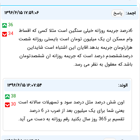
۱۳۹۶/۶/۱۵ ۱۷:۵۹:۰۶
اجمد:
پاسخ
36
6درصد جریمه روزانه خیلی سنگین است مثلا کسی که اقساط
34
وام مسکن ان یک میلیون تومان است بایستی روزانه شصت
هزارتومان جریمه بدهد.اقایان این اشتباه است شایداین
درصدششصدم درصد است که جریمه روزانه ان ششصدتومان
باشد.که معقول به نظر می رسد.
الوند:
۱۳۹۶/۶/۱۵ ۱۶:۰۷:۵۴
38
اون شش درصد مثل درصد سود و تسهیلات سالانه است
30
یعنی شما برای یک میلیون بعد از ضرب در 6 درصد
تقسیم بر 365 روز سال بکنید رقم روزانه به دست می آید.