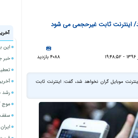
شد/ اینترنت ثابت غیرحجمی می شود
آخرین
این ب
۴۰۸۸ بازدید
خبر ج
تعطیلی نخس
آخرین
 اینترنت موبایل گران نخواهد شد، گفت: اینترنت ثابت
رشد س
موج گ
سقف ا
ایران