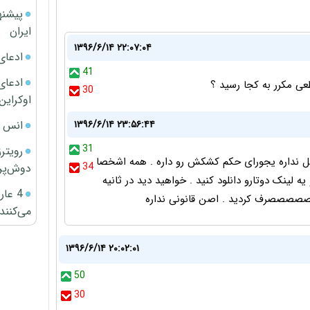
پیشنه
ایران
۱۳۹۶/۶/۱۴ ۲۲:۰۷:۰۴
ادعای
41
ادعای 
ی مکرر به کجا رسید ؟
30
اوکراین
انس ج
۱۳۹۶/۶/۱۴ ۲۳:۵۶:۴۴
31
رویتر
یل نداره یجورای حکم کشکش رو داره . همه اشخصا
34
دوش‌پرت
 لینک دوتارو دانلود کنید . خواهید دید در ثانیه
4 عا
می‌کنند
۱۳۹۶/۶/۱۴ ۲۰:۰۲:۰۱
50
30