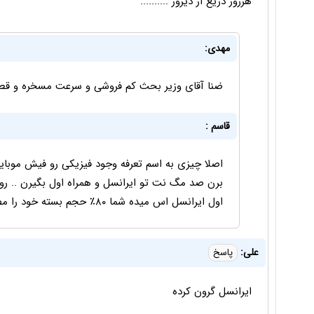
هرروز دريغ از ديروز ..........
مهدی:
ضنا آقای وزیر بحث کم فروشی و سرعت مسخره و قطع
قاسم :
اصلا چیزی به اسم تعرفه وجود فیزیکی رو فیش موبا
برن صد مگ نت تو ایرانسل و همراه اول بگیرن .. رو یه
اول ایرانسل اس میده شما ۸۰٪ حجم بسته خود را مصصصصصرف کردید . اصن قانونی نداره
علی:
پاسخ
ایرانسل گرون کرده