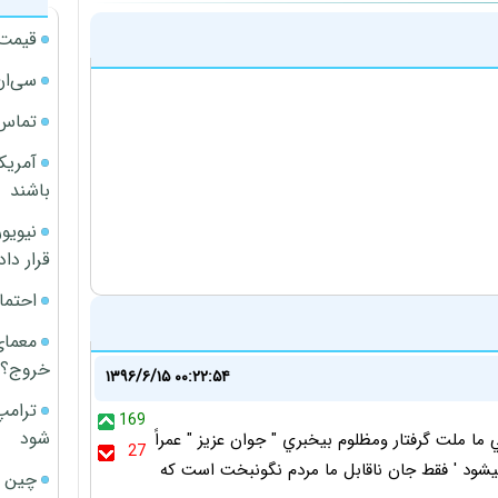
قیمت آپار
سی‌ان
تماس 
آمریک
باشند
قرار داد
احتما
معمای
خروج؟
۱۳۹۶/۶/۱۵ ۰۰:۲۲:۵۴
ترامپ
169
شود
ما ملت گرفتار ومظلوم بيخبري " جوان عزيز " عمراً
27
يشود ' فقط جان ناقابل ما مردم نگونبخت است كه
چین ا