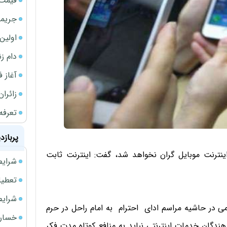
قیمت 
جریمه ۵۳۰ همتی شرکت 
اولین بخش
دام ز
آغاز فر
زائران
تعرفه
پربازد
اینترنت موبایل گران نخواهد شد، گفت: اینترنت ثابت
شرایط فروش 
تعطیلی ادا
شرایط فرو
می در حاشیه مراسم ادای احترام به امام راحل در حرم
خسارت
دهندگان خدمات اینترنتی نباید به منافع کوتاه مدت فکر