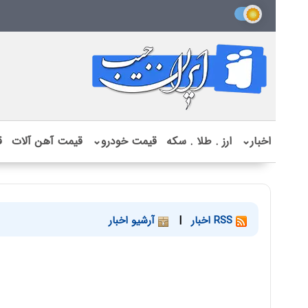
اخبار
⌄
ارز . طلا . سکه
قیمت خودرو
⌄
قیمت آهن آلات
ق
RSS اخبار
|
آرشیو اخبار