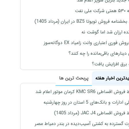
جدید بنزین سوپر اعلام شد
ملی نفت
نامه فروش تویوتا BZ5 در ایران (مرداد 1405)
نده ارزان شد اما گوشت نه
وش فوری اعتباری وانت زامیاد EX دوگانه‌سوز
 دینارهای باقی‌مانده را چه کنند؟
 برق افزایش یافت؟
یدترین اخبار هفته
پربحث ترین ها
اقساطی KMC SR6 کرمان موتور اعلام شد
رات و بانک‌های 5 استان در روز چهارشنبه
ش اقساطی JAC J4 (مرداد 1405)
 گسترده به کشتی آسیب‌دیده در بندر دمیاط مصر