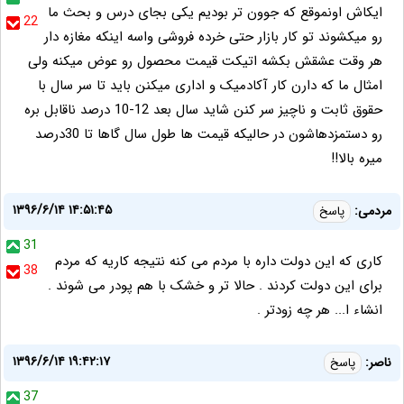
ایکاش اونموقع که جوون تر بودیم یکی بجای درس و بحث ما
22
رو میکشوند تو کار بازار حتی خرده فروشی واسه اینکه مغازه دار
هر وقت عشقش بکشه اتیکت قیمت محصول رو عوض میکنه ولی
امثال ما که دارن کار آکادمیک و اداری میکنن باید تا سر سال با
حقوق ثابت و ناچیز سر کنن شاید سال بعد 12-10 درصد ناقابل بره
رو دستمزدهاشون در حالیکه قیمت ها طول سال گاها تا 30درصد
میره بالا!!
۱۳۹۶/۶/۱۴ ۱۴:۵۱:۴۵
مردمی:
پاسخ
31
کاری که این دولت داره با مردم می کنه نتیجه کاریه که مردم
38
برای این دولت کردند . حالا تر و خشک با هم پودر می شوند .
انشاء ا... هر چه زودتر .
۱۳۹۶/۶/۱۴ ۱۹:۴۲:۱۷
ناصر:
پاسخ
37