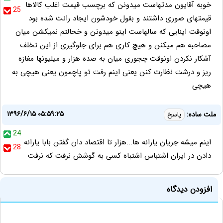
خوبه آقایون مدتهاست میدونن که برچسب قیمت اغلب کالاها
25
قیمتهای صوری داشتند و بقول خودشون ایجاد رانت شده بود
اونوقت اینایی که سالهاست اینو میدونن و خحالتم نمیکشن میان
مصاحبه هم میکنن و هیچ کاری هم برای جلوگیری از این تخلف
آشکار نکردن اونوقت چجوری میان به صده هزار و میلیونها مغازه
ریز و درشت نظارت کنن یعنی اینم رفت تو پاچمون یعنی هیچی به
هیچی
۱۳۹۶/۶/۱۵ ۰۵:۵۹:۲۵
ملت ساده:
پاسخ
24
اینم میشه جریان یارانه ها...هزار تا اقتصاد دان گفتن بابا یارانه
28
دادن در ایران اشتباس اشتباه کسی به گوشش نرفت که نرفت
افزودن دیدگاه