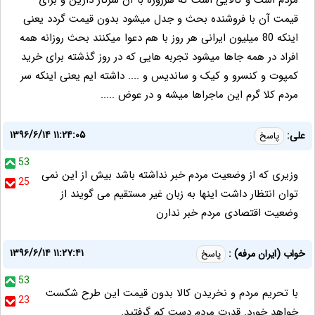
مردم است و کالایی است که هرروزه با آن سرکار دارین و برای
قیمت آن با فروشنده بحث و جدل میشود بدون قیمت گردد یعنی
اینکه 80 میلیون ایرانی هر روز با هم دعوا میکنند بحث روزانه همه
افراد در همه جاها میشود تجربه هایی که در روز گذشته برای خرید
کمپوت و کنسرو و کیک و ساندیس و .... داشته ایم یعنی اینکه سر
مردم کلا گرم این ماجراها میشه و در عوض .....
۱۳۹۶/۶/۱۴ ۱۱:۲۴:۰۵
علی:
پاسخ
53
وزیری که از وضعیت مردم خبر نداشته باشد بیش از این نمی
25
توان انتظار داشت اینها به زبان غیر مستقیم می گویند از
وضعیت اقتصادی مردم خبر ندارن
۱۳۹۶/۶/۱۴ ۱۱:۲۷:۴۱
خواب (ایران مرفه) :
پاسخ
53
با تحریم مردم و نخریدن کالا بدون قیمت این طرح شکست
23
خواهد خورد. قدرت مردم دست کم گرفتید.