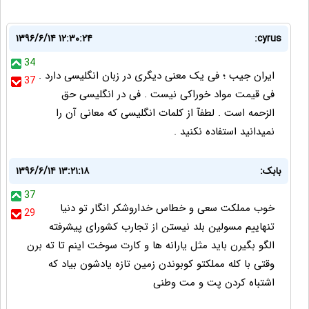
۱۳۹۶/۶/۱۴ ۱۲:۳۰:۲۴
cyrus:
34
ایران جیب ؛ فی یک معنی دیگری در زبان انگلیسی دارد .
37
فی قیمت مواد خوراکی نیست . فی در انگلیسی حق
الزحمه است . لطفآ از کلمات انگلیسی که معانی آن را
نمیدانید استفاده نکنید .
بابک:
۱۳۹۶/۶/۱۴ ۱۳:۲۱:۱۸
37
خوب مملکت سعی و خطاس خداروشکر انگار تو دنیا
29
تنهاییم مسولین بلد نیستن از تجارب کشورای پیشرفته
الگو بگیرن باید مثل یارانه ها و کارت سوخت اینم تا ته برن
وقتی با کله مملکتو کوبوندن زمین تازه یادشون بیاد که
اشتباه کردن پت و مت وطنی