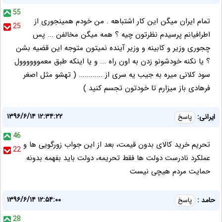
55
تمام ایران میگن این کار اشتباهه . من خودم همینجوری از
25
اطرافیانم پرسیدم نظرتون چیه ؟ همه میگن مخالفن ... پس
چجوری وزیر و کابینه و وزیر آینده نمیتون متوجه این قضیه بشن
؟ یا نکنه خودشونو زدن به اون راه ... و یا اینکه طبق معموووووول
سود کلانی میره به جیب یه سری از ............ ( تهشو مثل اصغر
فرهادی باز میزارم تا خودتون تجسم کنید )
۱۳۹۶/۶/۱۴ ۱۲:۳۴:۲۲
ایرانی:
پاسخ
46
تحریم خرید کالای بدون قیمت، بعد از این جواب زورگویی ها و
22
عملکرد نادرست دولت ها فقط تحریمه، دولت باید بفهمه بدونه
حمایت مردم هیچی نیست
۱۳۹۶/۶/۱۴ ۱۲:۵۴:۰۰
حامد :
پاسخ
28