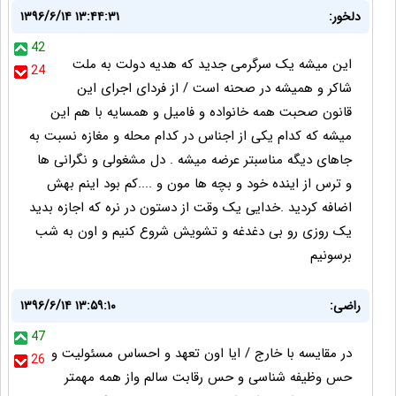
دلخور:
۱۳۹۶/۶/۱۴ ۱۳:۴۴:۳۱
42
این میشه یک سرگرمی جدید که هدیه دولت به ملت
24
شاکر و همیشه در صحنه است / از فردای اجرای این
قانون صحبت همه خانواده و فامیل و همسایه با هم این
میشه که کدام یکی از اجناس در کدام محله و مغازه نسبت به
جاهای دیگه مناسبتر عرضه میشه . دل مشغولی و نگرانی ها
و ترس از اینده خود و بچه ها مون و ....کم بود اینم بهش
اضافه کردید .خدایی یک وقت از دستون در نره که اجازه بدید
یک روزی رو بی دغدغه و تشویش شروع کنیم و اون به شب
برسونیم
راضی:
۱۳۹۶/۶/۱۴ ۱۳:۵۹:۱۰
47
در مقایسه با خارج / ایا اون تعهد و احساس مسئولیت و
26
حس وظیفه شناسی و حس رقابت سالم واز همه مهمتر