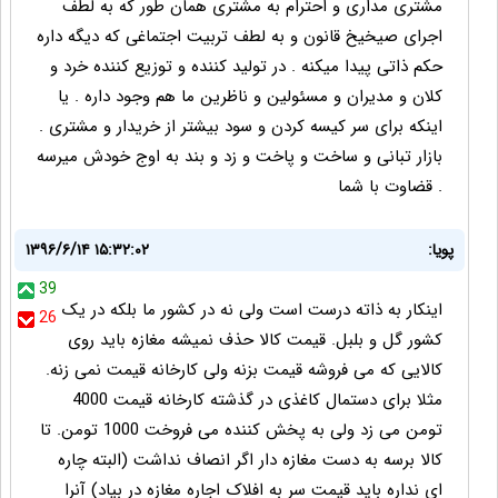
مشتری مداری و احترام به مشتری همان طور که به لطف
اجرای صیخیخ قانون و به لطف تربیت اجتماغی که دیگه داره
حکم ذاتی پیدا میکنه . در تولید کننده و توزیع کننده خرد و
کلان و مدیران و مسئولین و ناظرین ما هم وجود داره . یا
اینکه برای سر کیسه کردن و سود بیشتر از خریدار و مشتری .
بازار تبانی و ساخت و پاخت و زد و بند به اوج خودش میرسه
. قضاوت با شما
پویا:
۱۳۹۶/۶/۱۴ ۱۵:۳۲:۰۲
39
اينکار به ذاته درست است ولی نه در کشور ما بلکه در يک
26
کشور گل و بلبل. قيمت کالا حذف نمیشه مغازه بايد روی
کالایی که می فروشه قيمت بزنه ولی کارخانه قيمت نمی زنه.
مثلا برای دستمال کاغذی در گذشته کارخانه قیمت 4000
تومن می زد ولی به پخش کننده می فروخت 1000 تومن. تا
کالا برسه به دست مغازه دار اگر انصاف نداشت (البته چاره
ای نداره بايد قيمت سر به افلاک اجاره مغازه در بياد) آنرا