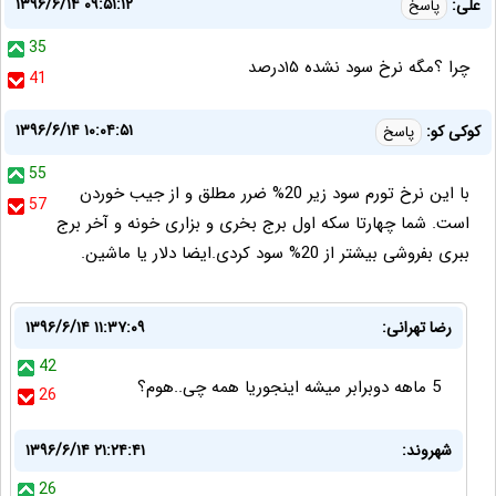
۱۳۹۶/۶/۱۴ ۰۹:۵۱:۱۲
علی:
پاسخ
35
چرا ؟مگه نرخ سود نشده ۱۵درصد
41
۱۳۹۶/۶/۱۴ ۱۰:۰۴:۵۱
کوکی کو:
پاسخ
55
با این نرخ تورم سود زیر 20% ضرر مطلق و از جیب خوردن
57
است. شما چهارتا سکه اول برج بخری و بزاری خونه و آخر برج
ببری بفروشی بیشتر از 20% سود کردی.ایضا دلار یا ماشین.
رضا تهرانی:
۱۳۹۶/۶/۱۴ ۱۱:۳۷:۰۹
42
5 ماهه دوبرابر میشه اینجوریا همه چی..هوم؟
26
شهروند:
۱۳۹۶/۶/۱۴ ۲۱:۲۴:۴۱
26