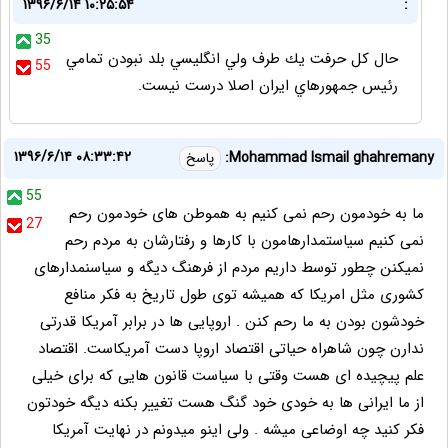
۱۳۹۶/۶/۱۴ ۱۰:۲۵:۵۴
:
35
حال كل حرفت يك طرف ولي انگليسي بلد نبودن تمامي
55
رئيس جمهورهاي ايران اصلا درست نيست.
۱۳۹۶/۶/۱۴ ۰۸:۳۳:۴۲
Mohammad Ismail ghahremany:
پاسخ
55
ما به خودمون رحم نمی کنیم به هموطن های خودمون رحم
27
نمی کنیم سیاستمدارهامون با کارها و رفتارشان به مردم رحم
نمیکنن چطور توسط داریم مردم از فرهنگ دیگه و سیاسنمدارهای
کشوری مثل امریکا که همیشه توی طول تاریخ به فکر منافع
خودشون بودن به ما رحم کنن . اروپایی ها در برابر آمریکا قدرتی
ندارن چون شاهراه حیاتی اقتصاد اروپا دست آمریکاست. اقتصاد
علم پیچیده ای هست وقتی با سیاست قانون هایی که برای خیلی
از ما ایرانی ها به خودی خود گنگ هست تغییر بکنه دیگه خودتون
فکر کنید چه اوضاعی میشه . ولی اینو میدونم در نهایت آمریکا