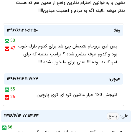
نشین و به قوانین احترام نذارین وضع ار همین هم که هست
بدتر میشه...البته اگه به مردم و اهمیت میدین!!!!
رها:
۱۳۹۶/۶/۱۴ ۱۰:۱۲:۵۰
50
پس این ترررجام نتیجش چی شد برای کدوم طرف خوب
47
بود و کدوم طرف متضرر شده ؟ ترامپ مدعیه که برای
آمریکا بد بوده !!! یعنی برای ما خوب شده !!!
هیچی:
۱۳۹۶/۶/۱۴ ۱۱:۱۷:۲۳
55
نتیجش 130 هزار ماشین کره ای توی پارچین
26
۱۳۹۶/۶/۱۴ ۰۷:۵۳:۲۳
علی:
پاسخ
66