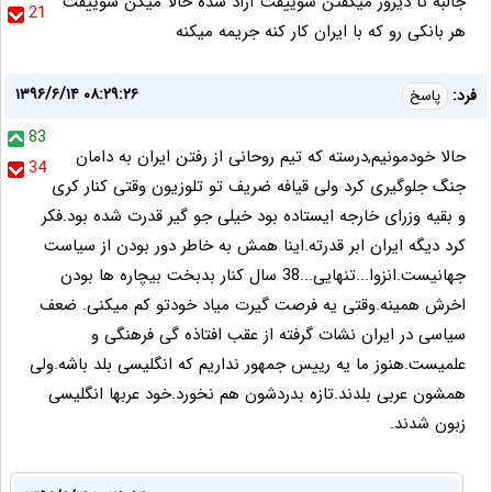
جالبه تا دیروز میگفتن سوییفت آزاد شده حالا میگن سوییفت
21
هر بانکی رو که با ایران کار کنه جریمه میکنه
۱۳۹۶/۶/۱۴ ۰۸:۲۹:۲۶
فرد:
پاسخ
83
حالا خودمونیم,درسته که تیم روحانی از رفتن ایران به دامان
34
جنگ جلوگیری کرد ولی قیافه ضریف تو تلوزیون وقتی کنار کری
و بقیه وزرای خارجه ایستاده بود خیلی جو گیر قدرت شده بود.فکر
کرد دیگه ایران ابر قدرته.اینا همش به خاطر دور بودن از سیاست
جهانیست.انزوا...تنهایی...38 سال کنار بدبخت بیچاره ها بودن
اخرش همینه.وقتی یه فرصت گیرت میاد خودتو کم میکنی. ضعف
سیاسی در ایران نشات گرفته از عقب افتاذه گی فرهنگی و
علمیست.هنوز ما یه رییس جمهور نداریم که انگلیسی بلد باشه.ولی
همشون عربی بلدند.تازه بدردشون هم نخورد.خود عربها انگلیسی
زبون شدند.