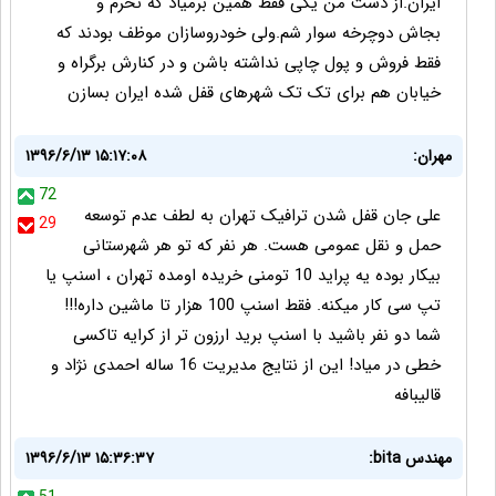
ایران.از دست من یکی فقط همین برمیاد که نخرم و
بجاش دوچرخه سوار شم.ولی خودروسازان موظف بودند که
فقط فروش و پول چاپی نداشته باشن و در کنارش برگراه و
خیابان هم برای تک تک شهرهای قفل شده ایران بسازن
مهران:
۱۳۹۶/۶/۱۳ ۱۵:۱۷:۰۸
72
علی جان قفل شدن ترافیک تهران به لطف عدم توسعه
29
حمل و نقل عمومی هست. هر نفر که تو هر شهرستانی
بیکار بوده یه پراید 10 تومنی خریده اومده تهران ، اسنپ یا
تپ سی کار میکنه. فقط اسنپ 100 هزار تا ماشین داره!!!
شما دو نفر باشید با اسنپ برید ارزون تر از کرایه تاکسی
خطی در میاد! این از نتایج مدیریت 16 ساله احمدی نژاد و
قالیبافه
مهندس bita:
۱۳۹۶/۶/۱۳ ۱۵:۳۶:۳۷