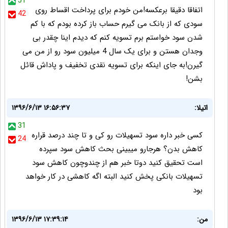
51
اتفاقا دقیقا برعکسه!من خودم برای پرداخت اقساط روی
42
سودی که از بانک می گیرم حساب باز کرده بودم که با کم
شدن سود خواستم برم تسویه کنم که دیدم اینا چقدر بی
وجدان هستن و برای یک سال 4 میلیون سود رو از من می
گیرن!به جای اینکه برای تسویه نقدی تخفیف و پاداش قائل
بشن!
اتیلا:
۱۳۹۶/۶/۱۳ ۱۶:۵۶:۳۷
31
کسی خبر داره سود تسهیلات رو کی و تا چند درصد قراره
24
کاهش بدن؟ هرجارو میبینی بحث کاهش سود سپرده
است تحقیق کنید دوتا خبر هم از چندوچون کاهش سود
تسهیلات بانکی پخش کنید البته اگه کاهشی در کار خواهد
بود
من:
۱۳۹۶/۶/۱۳ ۱۷:۳۹:۱۴