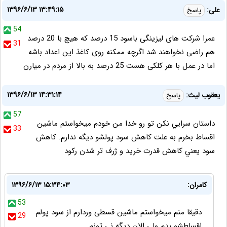
۱۳۹۶/۶/۱۳ ۱۳:۴۹:۱۵
علی:
پاسخ
54
عمرا شرکت های لیزینگی باسود 15 درصد که هیچ با 20 درصد
31
هم راضی نخواهند شد اگرچه ممکنه روی کاغذ این اعداد باشه
اما در عمل با هر کلکی هست 25 درصد به بالا از مردم در میارن
۱۳۹۶/۶/۱۳ ۱۴:۳۱:۱۴
يعقوب ليث:
پاسخ
57
داستان سرايي نكن تو رو خدا من خودم ميخواستم ماشين
33
اقساط بخرم به علت كاهش سود پولشو ديگه ندارم. كاهش
سود يعني كاهش قدرت خريد و ژرف تر شدن ركود
کامران:
۱۳۹۶/۶/۱۳ ۱۵:۳۴:۰۳
53
دقیقا منم میخواستم ماشین قسطی وردارم از سود پولم
29
اقساطشو بدم ولی الان دیگه نی تونم ...