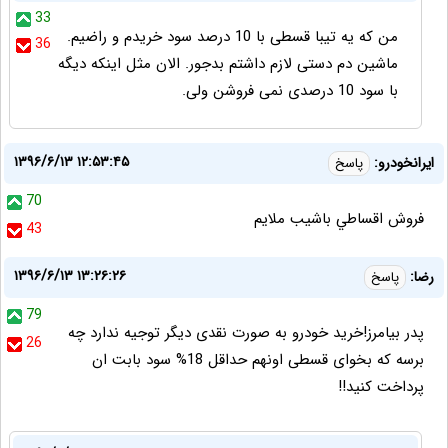
33
من که یه تیبا قسطی با 10 درصد سود خریدم و راضیم.
36
ماشین دم دستی لازم داشتم بدجور. الان مثل اینکه دیگه
با سود 10 درصدی نمی فروشن ولی.
۱۳۹۶/۶/۱۳ ۱۲:۵۳:۴۵
ايرانخودرو:
پاسخ
70
فروش اقساطي باشيب ملايم
43
۱۳۹۶/۶/۱۳ ۱۳:۲۶:۲۶
رضا:
پاسخ
79
پدر بیامرز!خرید خودرو به صورت نقدی دیگر توجیه ندارد چه
26
برسه که بخوای قسطی اونهم حداقل 18% سود بابت ان
پرداخت کنید!!