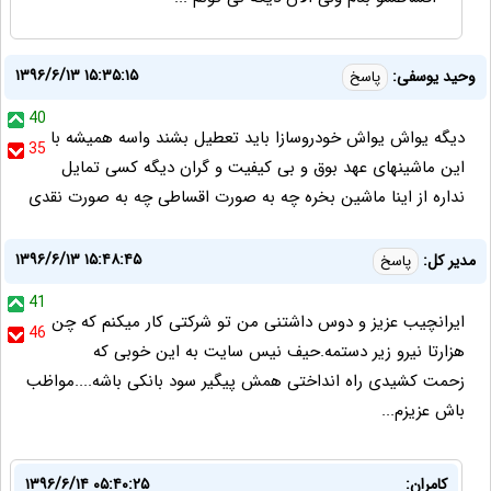
۱۳۹۶/۶/۱۳ ۱۵:۳۵:۱۵
وحید یوسفی:
پاسخ
40
دیگه یواش یواش خودروسازا باید تعطیل بشند واسه همیشه با
35
این ماشینهای عهد بوق و بی کیفیت و گران دیگه کسی تمایل
نداره از اینا ماشین بخره چه به صورت اقساطی چه به صورت نقدی
۱۳۹۶/۶/۱۳ ۱۵:۴۸:۴۵
مدیر کل:
پاسخ
41
ایرانچیب عزیز و دوس داشتنی من تو شرکتی کار میکنم که چن
46
هزارتا نیرو زیر دستمه.حیف نیس سایت به این خوبی که
زحمت کشیدی راه انداختی همش پیگیر سود بانکی باشه....مواظب
باش عزیزم...
کامران:
۱۳۹۶/۶/۱۴ ۰۵:۴۰:۲۵