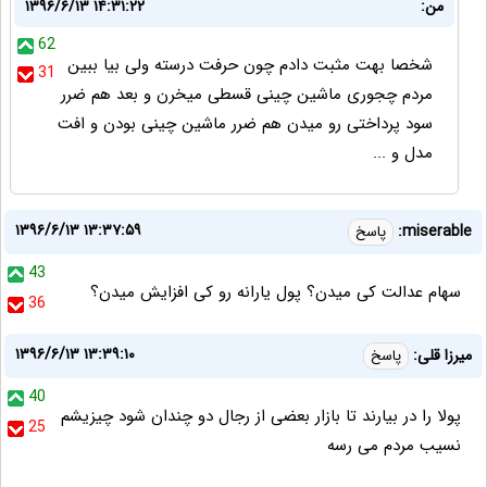
من:
۱۳۹۶/۶/۱۳ ۱۴:۳۱:۲۲
62
شخصا بهت مثبت دادم چون حرفت درسته ولی بیا ببین
31
مردم چجوری ماشین چینی قسطی میخرن و بعد هم ضرر
سود پرداختی رو میدن هم ضرر ماشین چینی بودن و افت
مدل و ...
۱۳۹۶/۶/۱۳ ۱۳:۳۷:۵۹
miserable:
پاسخ
43
سهام عدالت کی میدن؟ پول یارانه رو کی افزایش میدن؟
36
۱۳۹۶/۶/۱۳ ۱۳:۳۹:۱۰
میرزا قلی:
پاسخ
40
پولا را در بیارند تا بازار بعضی از رجال دو چندان شود چیزیشم
25
نسیب مردم می رسه