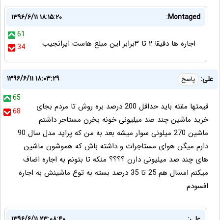
۱۳۹۶/۶/۱۱ ۱۸:۱۵:۲۰
Montaged:
61
اجاره ها دقیقا ۲ تا ۳برابر این مبلغ هاست ایرانجیب
34
۱۳۹۶/۶/۱۱ ۱۸:۰۳:۲۹
علی:
پاسخ
65
قیمتها مفته باید حداقل 200 درصد بره روش تا مردم بجای
68
خرید ماشین چند صد میلیونی خونه بخرن مستاجر داشتم
ماشین 270 میلونی سوار میشه بعد به من که پراید مدل سال 90
دارم میگن هوای مستاجرات و داشته باش که هموشون ماشین
های چند صد میلیونی دارن ؟؟؟؟ منکه تا بتونم به اجاره اضاف
میکنم امسال هم 25 تا 35 درصد بسته به توع ماشینش به اجاره
افسودم
علی:
۱۳۹۶/۶/۱۱ ۲۳:۰۸:۴۰