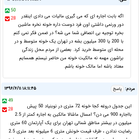
50
اگه بابت اجاره ای که می گیری مالیات می دادی اینقدر
28
دور ورنمی داشتی اون فرد دوست داره خونه نخره ماشین
بخره توجیه بی انصافی شما می شه؟ در ضمن فکر نمی کنم
با 200 یا 300 میلیون بشه در تهران یک خونه متوسط و در
محله ای متوسط خرید کرد. بعضی از مردم محل زندگی
براشون مهمه نه مالکیت خونه من حاضر نیستم همسایم
معتاد باشه اما مالک خونه باشم.
۱۳۹۶/۶/۱۱ ۱۸:۱۱:۴۵
مردم:
پاسخ
49
این جدول دروغه کجا خونه 72 متری در نوبنیاد 50 پیش
28
بااجاره 900 می دن؟ امسال ماشالا مالکین به اجاره کمتر از 2.5
میلیون در بیشتر مناطق شمالی تهران برای یک آپارتمان 60 متری
رضایت ندادن ، طرف قیمت خونش متری 6 میلیونه بعد متری 2.5