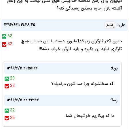
میلیون برای رهن گذاشته خداییش هیچ کسی نیست به این وضع
آشفته بازار اجاره مسکن رسیدگی کنه؟
۱۳۹۶/۶/۱۱ ۱۹:۲۸:۴۵
علی:
پاسخ
62
حقوق اکثر کارگران زیر 1/5ملیون هست.با این حساب هیچ
32
کارگری نباید زن بگیره و باید کارتن خواب بشه!!!
پویا:
۱۳۹۶/۶/۱۱ ۲۱:۵۵:۲۲
29
اگه سختشونه چرا صداشون درنمیاد؟
32
رضآ:
۱۳۹۶/۶/۱۱ ۲۲:۴۴:۴۲
32
ما که بیکاریم خوشبحال شما
25