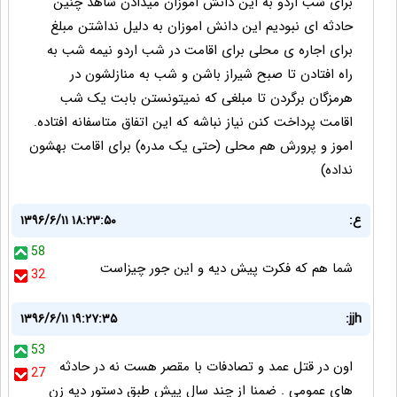
برای شب اردو به این دانش اموزان میدادن شاهد چنین
حادثه ای نبودیم این دانش اموزان به دلیل نداشتن مبلغ
برای اجاره ی محلی برای اقامت در شب اردو نیمه شب به
راه افتادن تا صبح شیراز باشن و شب به منازلشون در
هرمزگان برگردن تا مبلغی که نمیتونستن بابت یک شب
اقامت پرداخت کنن نیاز نباشه که این اتفاق متاسفانه افتاده.
اموز و پرورش هم محلی (حتی یک مدره) برای اقامت بهشون
نداده)
ع:
۱۳۹۶/۶/۱۱ ۱۸:۲۳:۵۰
58
شما هم که فکرت پیش دیه و این جور چیزاست
32
۱۳۹۶/۶/۱۱ ۱۹:۲۷:۳۵
jjh:
53
اون در قتل عمد و تصادفات با مقصر هست نه در حادثه
27
های عمومی . ضمنا از چند سال پیش طبق دستور دیه زن