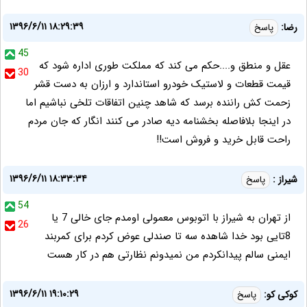
۱۳۹۶/۶/۱۱ ۱۸:۲۹:۳۹
رضا:
پاسخ
45
عقل و منطق و....حکم می کند که مملکت طوری اداره شود که
30
قیمت قطعات و لاستیک خودرو استاندارد و ارزان به دست قشر
زحمت کش راننده برسد که شاهد چنین اتفاقات تلخی نباشیم اما
در اینجا بلافاصله بخشنامه دیه صادر می کنند انگار که جان مردم
راحت قابل خرید و فروش است!!
۱۳۹۶/۶/۱۱ ۱۸:۳۳:۳۴
شیراز :
پاسخ
54
از تهران به شیراز با اتوبوس معمولی اومدم جای خالی 7 یا
26
8تایی بود خدا شاهده سه تا صندلی عوض کردم برای کمربند
ایمنی سالم پیدانکردم من نمیدونم نظارتی هم در کار هست
۱۳۹۶/۶/۱۱ ۱۹:۱۰:۲۹
کوکی کو:
پاسخ