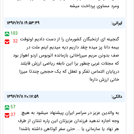
ومرد مساوی پرداخت میشه
ایرانی:
۱۳۹۶/۶/۱۱ ۱۹:۵۳:۴۹
103
گنجینه ای ازنخبگان کشورمان را از دست دادیم اونوقت
32
بیمه دانا پز میده چقد داریم دیه میدیم اینم ملت در
صف بدونن مریم میرزاخانی بازمانده اتوبوس اردو اهواز بود
که مجلات غربی چطور برا این نابغه ریاضی ارزش قایلند
درپایان التماس تفکر و تعقل که یک حججی چندتا میرزا
خانی ارزش داره!
دالکی:
۱۳۹۶/۶/۱۱ ۲۰:۱۷:۵۹
57
به والدین عزیز در سراسر ایران پیشنهاد میشود به هیچ
37
وجه اجازه ندهید فرزندان عزیزتان این پاره تنتان از طرف
هر نهاد یا سازمانی یا ... حتی سفر کوتاهی داشته باشند!