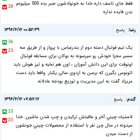
فقط جای تاسف داره خدا به خونوادشون صبر بده 500 میلیونم
28
بدن فایده نداره
۱۳۹۶/۶/۱۲ ۰۰:۵۲:۳۹
رضا:
پاسخ
36
یک تیم فوتبال دسته دوم از بندرعباس با پرواز و از طریق سه
23
مسیر مجزا خودش رو میرسونه به بوکان برای مسابقه فوتبال
اونوقت برای این دانش آموزان ، اون هم نخبه و تیز هوش باید
اتوبوس بگیرن که برسن به اردوی سالی یکبار. واقعا باید دست
مریزاد گفت به این مدیریت و توزیع بودجه عادلانه.
۱۳۹۶/۶/۱۲ ۰۷:۵۷:۱۷
گندم:
پاسخ
23
لاستيك چيني آخر و عاقبتش تركيدن و چپ شدن ماشين. خدا
23
ميدونه در سال چن نفر با استفاده از محصولات چيني جونشون
از دست ميدن.