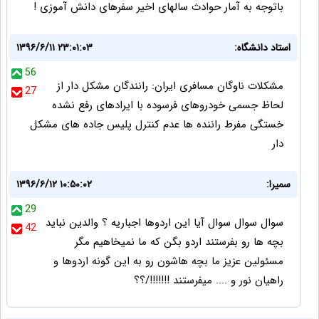
باتوجه به آمار حوادث سالهای اخیر سفرهای دانش آموزی !
استاد دانشگاه:
۱۳۹۶/۶/۱۱ ۲۳:۰۱:۰۳
56
مشکلات ناوگان مسافری ایران: رانندگان مشکل دار از
27
لحاظ جسمی خودروهای فرسوده با ایرادهای رفع نشده
خستگی مفرط راننده ها عدم کنترل پلیس جاده های مشکل
دار
سمیرا:
۱۳۹۶/۶/۱۲ ۱۰:۵۰:۰۲
29
سوال سوال سوال آیا این اردوها اجباریه ؟ والدین نباید
42
بچه ها رو بفرستند اردو بگن که ما نمیخاهیم مگر
مسئولین عزیز ما بچه هاشون رو به این گونه اردوها و
راهیان نور و .... میفرستند !!!!!!!/؟؟