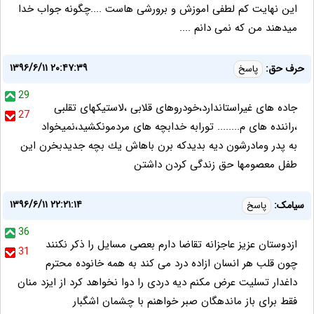
این نهایت کم لطفی اموزش و برورشی هاست ....چگونه جواب خدا
میدهند من که نمی دانم ....
۱۳۹۶/۶/۱۱ ۲۰:۴۷:۳۹
حرف حق:
پاسخ
29
جاده هاى غيراستاندارد،خودروهاى قلابى ،لاستيكهاى تقلبى
27
،راننده هاى م........ تورابه خدابچه هاى مردمونكشيد،نميخواد
به پدر ومادرشون ديه بديدكه برن باهاش يك بچه جديدبخرن اين
طفل معصومها حق زندگى كردن داشتن
۱۳۹۶/۶/۱۱ ۲۲:۲۱:۱۴
سیامک:
پاسخ
36
ازدوستان عزیز عاجزانه تقاضا دارم بعصی مسایل را ذکر نکنند
31
چون قلب هر انسان ازاده درد می کند به همه خانوده محترم
داغدار تسلیت عرض مکنم دیه دردی را دوا نخواهد کرد از ایزد منان
فقط برای باز ماندهگان صبر خواهنم با چشمان اشگبار