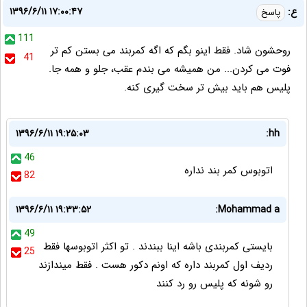
۱۳۹۶/۶/۱۱ ۱۷:۰۰:۴۷
ع:
پاسخ
111
روحشون شاد. فقط اینو بگم که اگه کمربند می بستن کم تر
41
فوت می کردن... من همیشه می بندم عقب، جلو و همه جا.
پلیس هم باید بیش تر سخت گیری کنه.
۱۳۹۶/۶/۱۱ ۱۹:۲۵:۰۳
hh:
46
اتوبوس کمر بند نداره
82
۱۳۹۶/۶/۱۱ ۱۹:۳۳:۵۲
Mohammad a:
49
بایستی کمربندی باشه اینا ببندند . تو اکثر اتوبوسها فقط
25
ردیف اول کمربند داره که اونم دکور هست . فقط میندازند
رو شونه که پلیس رو رد کنند