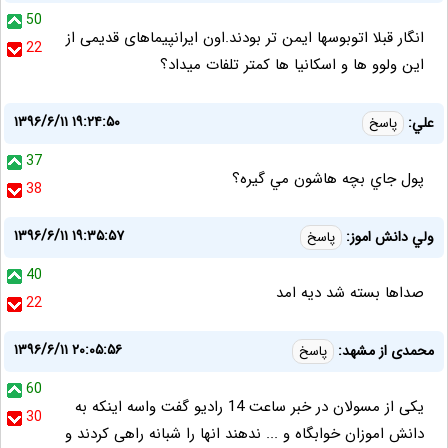
50
انگار قبلا اتوبوسها ایمن تر بودند.اون ایرانپیماهای قدیمی از
22
این ولوو ها و اسکانیا ها کمتر تلفات میداد؟
۱۳۹۶/۶/۱۱ ۱۹:۲۴:۵۰
علي:
پاسخ
37
پول جاي بچه هاشون مي گيره؟
38
۱۳۹۶/۶/۱۱ ۱۹:۳۵:۵۷
ولي دانش اموز:
پاسخ
40
صداها بسته شد ديه امد
22
۱۳۹۶/۶/۱۱ ۲۰:۰۵:۵۶
محمدی از مشهد:
پاسخ
60
یکی از مسولان در خبر ساعت 14 رادیو گفت واسه اینکه به
30
دانش اموزان خوابگاه و ... ندهند انها را شبانه راهی کردند و