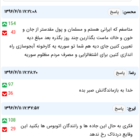
۱۳۹۶/۶/۱۱ ۱۷:۲۱:۰۸
محسن:
پاسخ
154
متاسفم كه ايرانى هستم و مسلمان و پول مقدستر از جان و
43
خون و خاك ماست بگذارين چند روز بگذره بعد مبلغ ديه
تعيين كنين جاى ديه هم شما تو سوريه يه كارخونه آبجوسازى راه
اندازى كنين براى اشتغالزايى و مصرف مردم مظلوم سوريه
۱۳۹۶/۶/۱۱ ۱۷:۲۸:۲۰
رضا:
پاسخ
97
خدا به بازماندگانش صبر بده
36
۱۳۹۶/۶/۱۱ ۱۷:۳۷:۵۷
ایرج:
پاسخ
108
فکری به حال این جاده ها و رانندگان اتوبوس ها بکنید این
29
وقایع دردناک رخ ندهد