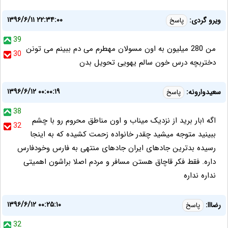
۱۳۹۶/۶/۱۱ ۲۲:۳۴:۰۰
ویرو گردی:
پاسخ
39
من 280 میلیون به اون مسولان مهطرم می دم ببینم می تونن
30
دختربچه درس خون سالم یهویی تحویل بدن
۱۳۹۶/۶/۱۲ ۰۰:۰۰:۱۹
سعیدوارونه:
پاسخ
38
اگه ۱بار برید از نزدیک میناب و اون مناطق محروم رو با چشم
32
ببینید متوجه میشید چقدر خانواده زحمت کشیده که به اینجا
رسیده بدترین جادهای ایران جادهای منتهی به فارس وخودفارس
داره. فقط فکر قاچاق هستن مسافر و مردم اصلا براشون اهمیتی
نداره نداره
۱۳۹۶/۶/۱۲ ۰۰:۲۵:۱۰
رضااا:
پاسخ
32