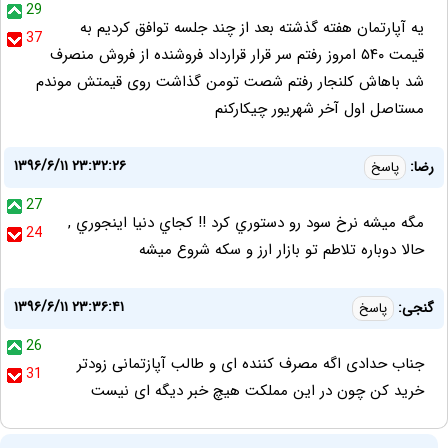
29
یه آپارتمان هفته گذشته بعد از چند جلسه توافق کردیم به
37
قیمت ۵۴۰ امروز رفتم سر قرار قرارداد فروشنده از فروش منصرف
شد باهاش کلنجار رفتم شصت تومن گذاشت روی قیمتش موندم
مستاصل اول آخر شهریور چیکارکنم
۱۳۹۶/۶/۱۱ ۲۳:۳۲:۲۶
رضا:
پاسخ
27
مگه ميشه نرخ سود رو دستوري كرد !! كجاي دنيا اينجوري ,
24
حالا دوباره تلاطم تو بازار ارز و سكه شروع ميشه
۱۳۹۶/۶/۱۱ ۲۳:۳۶:۴۱
گنجی:
پاسخ
26
جناب حدادی اگه مصرف کننده ای و طالب آپازتمانی زودتر
31
خرید کن چون در این مملکت هیچ خبر دیگه ای نیست