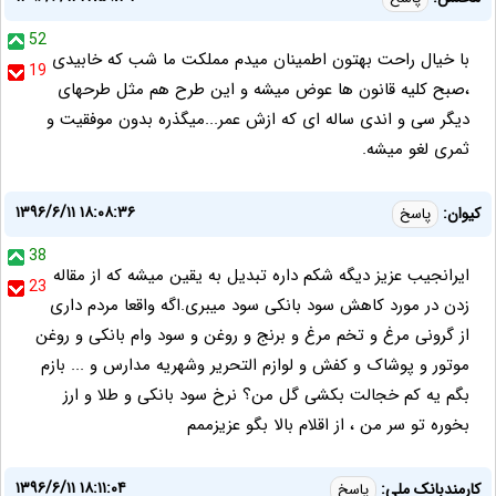
52
با خیال راحت بهتون اطمینان میدم مملکت ما شب که خابیدی
19
،صبح کلیه قانون ها عوض میشه و این طرح هم مثل طرحهای
دیگر سی و اندی ساله ای که ازش عمر...میگذره بدون موفقیت و
ثمری لغو میشه.
۱۳۹۶/۶/۱۱ ۱۸:۰۸:۳۶
کیوان:
پاسخ
38
ایرانجیب عزیز دیگه شکم داره تبدیل به یقین میشه که از مقاله
23
زدن در مورد کاهش سود بانکی سود میبری.اگه واقعا مردم داری
از گرونی مرغ و تخم مرغ و برنج و روغن و سود وام بانکی و روغن
موتور و پوشاک و کفش و لوازم التحریر وشهریه مدارس و ... بازم
بگم یه کم خجالت بکشی گل من؟ نرخ سود بانکی و طلا و ارز
بخوره تو سر من ، از اقلام بالا بگو عزیزممم
۱۳۹۶/۶/۱۱ ۱۸:۱۱:۰۴
کارمندبانک ملی:
پاسخ