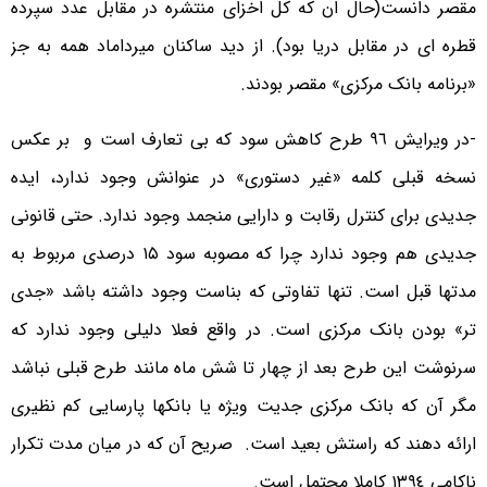
مقصر دانست(حال ان که کل اخزای منتشره در مقابل عدد سپرده
قطره ای در مقابل دریا بود). از دید ساکنان میرداماد همه به جز
«برنامه بانک مرکزی» مقصر بودند.
-در ویرایش ٩٦ طرح کاهش سود که بی تعارف است و بر عکس
نسخه قبلی کلمه «غیر دستوری» در عنوانش وجود ندارد، ایده
جدیدی برای کنترل رقابت و دارایی منجمد وجود ندارد. حتی قانونی
جدیدی هم وجود ندارد چرا که مصوبه سود ۱۵ درصدی مربوط به
مدتها قبل است. تنها تفاوتی که بناست وجود داشته باشد «جدی
تر» بودن بانک مرکزی است. در واقع فعلا دلیلی وجود ندارد که
سرنوشت این طرح بعد از چهار تا شش ماه مانند طرح قبلی نباشد
مگر آن که بانک مرکزی جدیت ویژه یا بانکها پارسایی کم نظیری
ارائه دهند که راستش بعید است. صریح آن که در میان مدت تکرار
ناکامی ١٣٩٤ کاملا محتمل است.