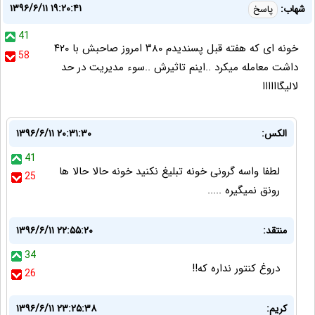
۱۳۹۶/۶/۱۱ ۱۹:۲۰:۴۱
شهاب:
پاسخ
41
خونه ای که هفته قبل پسندیدم ۳۸۰ امروز صاحبش با ۴۲۰
58
داشت معامله میکرد ..اینم تاثیرش ..سوء مدیریت در حد
لالیگاااااا
الکس:
۱۳۹۶/۶/۱۱ ۲۰:۳۱:۳۰
41
لطفا واسه گرونی خونه تبلیغ نکنید خونه حالا حالا ها
25
رونق نمیگیره .....
منتقد:
۱۳۹۶/۶/۱۱ ۲۲:۵۵:۲۰
34
دروغ کنتور نداره که!!
26
کریم:
۱۳۹۶/۶/۱۱ ۲۳:۲۵:۳۸