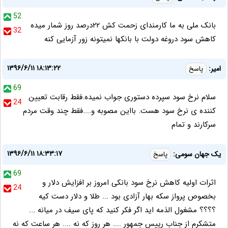
52
بانک ملی به ما کارمندای زحمت کش ۲۲درصد روز شمار میده
32
کاهش سود دروغه دولت با بانکها نمیتونه زور آزمایی کنه
۱۳۹۶/۶/۱۱ ۱۸:۱۳:۲۲
امیر:
پاسخ
69
سلام نرخ سود سپرده دستوری جواب نمیده.فقط رقابت تعیین
24
کننده ی نرخ سود هست. بااین مصوبه و....فقط چند وقت مردم
سرکارند و تمام
۱۳۹۶/۶/۱۱ ۱۸:۳۳:۱۷
یک جهان سومی:
پاسخ
69
اثرات اولیه کاهش نرخ سود بانکی امروز بر افزایش دلار و
24
بخصوص پرواز سکه بهار آزادی بود ... طلا و دلار دست کیه
؟؟؟؟ مشغول الذمه اید اگر فکر کنید که پای سیف در میانه ...
متشکرم از جناب رییس جمهور .... هر روز که نه .... هر ساعت که نه