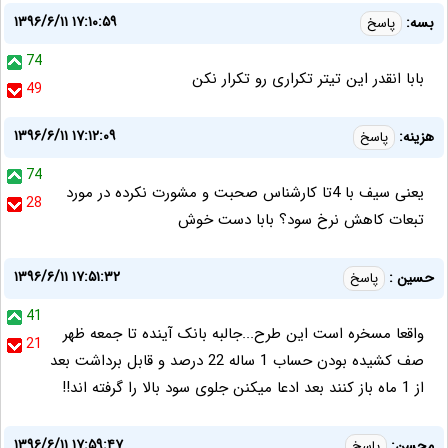
۱۳۹۶/۶/۱۱ ۱۷:۱۰:۵۹
بسه:
پاسخ
74
بابا انقدر این تیتر تکراری رو تکرار نکن
49
۱۳۹۶/۶/۱۱ ۱۷:۱۲:۰۹
هزینه:
پاسخ
74
یعنی سیف با 4تا کارشناس صحبت و مشورت نکرده در مورد
28
تبعات کاهش نرخ سود؟ بابا دست خوش
۱۳۹۶/۶/۱۱ ۱۷:۵۱:۳۲
حسین :
پاسخ
41
واقعا مسخره است این طرح...جالبه بانک آینده تا جمعه ظهر
21
صف کشیده بودن حساب 1 ساله 22 درصد و قابل برداشت بعد
از 1 ماه باز کنند بعد ادعا میکنن جلوی سود بالا را گرفته اند!!
۱۳۹۶/۶/۱۱ ۱۷:۵۹:۴۷
محسن:
پاسخ