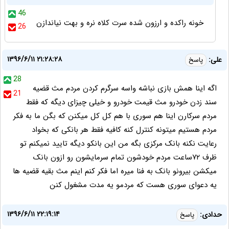
46
خونه راکده و ارزون شده سرت کلاه نره و بهت نیاندازن
26
۱۳۹۶/۶/۱۱ ۲۱:۲۸:۲۸
علی:
پاسخ
28
اگه اینا همش بازی نباشه واسه سرگرم کردن مردم مث قضیه
21
سند زدن خودرو مث قیمت خودرو و خیلی چیزای دیگه که فقط
مردم سرکارن اینا هم سوری با هم کل کل میکنن که بگن ما به فکر
مردم هستیم میتونه کنترل کنه کافیه فقط هر بانکی که بخواد
رعایت نکنه بانک مرکزی بگه من این بانکو دیگه تایید نمیکنم تو
ظرف ۷۲ساعت مردم خودشون تمام سرمایشون رو ازون بانک
میکشن بیرونو بانک به فنا میره اما فکر کنم اینم مث بقیه قضیه ها
یه دعوای سوری هست که مردمو یه مدت مشغول کنن
۱۳۹۶/۶/۱۱ ۲۲:۱۹:۱۴
حدادی:
پاسخ