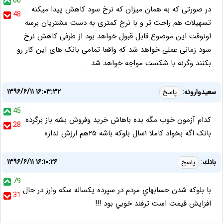
60
در صورتی که به همان میزان که نرخ سود کاهش پیدا میکنه
48
تسهیلات هم راحت تر و با نرخ کمتری به دست مشتریان برسه
اونوقت این موضوع قابل قبول خواهد بود از طرفی کاهش نرخ
سود زمانی عملی خواهد شد که واقعا تمامی بانک های این کار رو
بکنند وگرنه با شکست مواجه خواهد شد .
۱۳۹۶/۶/۱۱ ۱۶:۰۳:۳۲
سعیدوارونه:
پاسخ
45
کدام آزمون خوب مگه بده باهاش خرید وفروش بشه باز برگرده
28
بانک اگه بخواد کاملا ۱سال بلوکه باشه ۲۵هم ارزش نداره
۱۳۹۶/۶/۱۱ ۱۶:۱۰:۲۶
بانك:
پاسخ
79
با بلوكه شدن حسابهاي مردم در سپرده يكساله سكه وارز در حال
31
افزايش قيمت است ترفند خوبي بود !!!