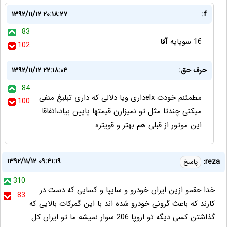
۱۳۹۲/۱۱/۱۲ ۲۰:۱۸:۲۷
f:
83
16 سوپاپه آقا
102
حرف حق:
۱۳۹۲/۱۱/۱۲ ۲۲:۱۸:۰۴
84
مطمئنم خودت elxداری ویا دلالی که داری تبلیغ منفی
100
میکنی چندتا مثل تو نمیزارن قیمتها پایین بیاد،اتفاقا
این موتور از قبلی هم بهتر و قویتره
۱۳۹۲/۱۱/۱۲ ۰۹:۴۱:۱۹
reza:
پاسخ
310
خدا حقمو ازین ایران خودرو و سایپا و کسایی که دست در
83
کارند که باعث گرونی خودرو شده اند با این گمرکات بالایی که
گذاشتن کسی دیگه تو اروپا 206 سوار نمیشه ما تو ایران کل