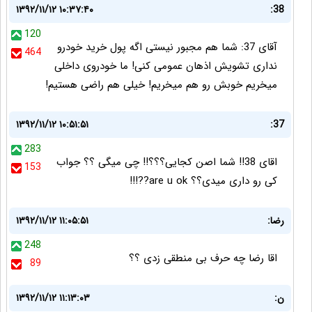
۱۳۹۲/۱۱/۱۲ ۱۰:۳۷:۴۰
38:
120
آقای 37: شما هم مجبور نیستی اگه پول خرید خودرو
464
نداری تشویش اذهان عمومی کنی! ما خودروی داخلی
میخریم خوبش رو هم میخریم! خیلی هم راضی هستیم!
۱۳۹۲/۱۱/۱۲ ۱۰:۵۱:۵۱
37:
283
اقای 38!! شما اصن کجایی؟؟؟!! چی میگی ؟؟ جواب
153
کی رو داری میدی؟؟ are u ok??!!!
رضا:
۱۳۹۲/۱۱/۱۲ ۱۱:۰۵:۵۱
248
اقا رضا چه حرف بی منطقی زدی ؟؟
89
ن:
۱۳۹۲/۱۱/۱۲ ۱۱:۱۳:۰۳