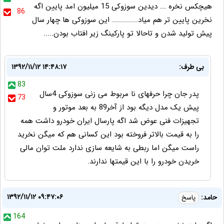
هیچکس نخره ... دیدین سوزوکی 15 میلیون امد پایین اگه
86
نخرین پایین تر هم میاد............. این سوزوکی ها چهار سال
پیش تولید شدن و تاحالا تو پارکینگ زیر افتاب بودن.....
بی طرف:
۱۳۹۲/۱۱/۱۲ ۱۴:۴۸:۱۷
83
پدر جان چرا حرفهای نا مربوط می زنی سوزوکی 4سال
73
پیش یک مدل دیگه بود از آخر89 به بعد موتور و
تجهیزات فنی عوض شد اگه پارسال ایران خودرو داشت همه
را به قیمت بالاتر فروخته بود این کسانی هم که میگن نخرید
راست میگن اما ربطی به شایعه سازی ندارد ملت توان مالی
خریدن خودرو را با این قیمتها ندارند.
۱۳۹۲/۱۱/۱۲ ۰۹:۴۷:۰۶
حامد:
پاسخ
164