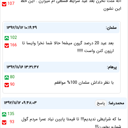
اگه ملت نخرن بعد عید شرایط قسطی ام میزارن . این خط
107
این نشون
سلمان:
۱۳۹۲/۱۱/۱۲ ۱۰:۱۹:۴۹
102
بعد عید 20 درصد گرون میشه! حالا شما نخر! وایسا تا
166
ارزون کنن واست !!!!!
پرهام:
۱۳۹۲/۱۱/۱۶ ۱۳:۳۱:۴۷
80
با نظر داداش سلمان 100% موافقم
90
۱۳۹۲/۱۱/۱۲ ۰۹:۴۸:۰۳
محمدرضا:
پاسخ
135
ما که شرایطی ندیدیم!!! تا قیمتا پایین نیاد عمرا مردم گول
93
شمارو بخورن!!!