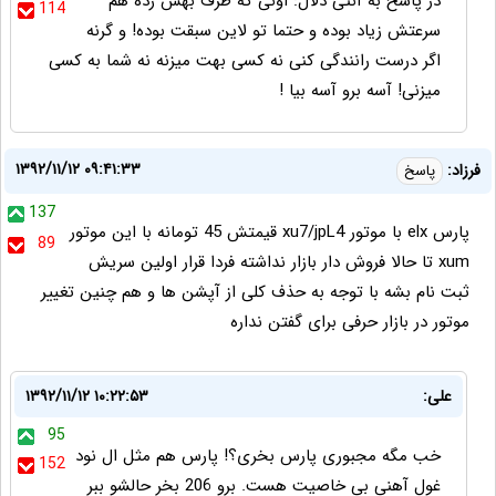
در پاسخ به آنتی دلال: اونی که طرف بهش زده هم
114
سرعتش زیاد بوده و حتما تو لاین سبقت بوده! و گرنه
اگر درست رانندگی کنی نه کسی بهت میزنه نه شما به کسی
میزنی! آسه برو آسه بیا !
۱۳۹۲/۱۱/۱۲ ۰۹:۴۱:۳۳
فرزاد:
پاسخ
137
پارس elx با موتور xu7/jpL4 قیمتش 45 تومانه با این موتور
89
xum تا حالا فروش دار بازار نداشته فردا قرار اولین سریش
ثبت نام بشه با توجه به حذف کلی از آپشن ها و هم چنین تغییر
موتور در بازار حرفی برای گفتن نداره
علی:
۱۳۹۲/۱۱/۱۲ ۱۰:۲۲:۵۳
95
خب مگه مجبوری پارس بخری؟! پارس هم مثل ال نود
152
غول آهنی بی خاصیت هست. برو 206 بخر حالشو ببر