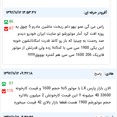
آفرودر حرفه ای:
۱۳۹۲/۱۱/۱۲ ۱۴:۵۳:۴۷
86
راس می گی عمو یهو دلم ریخت ماشین مادرم 5 چوق یه
87
روزه افت کرد آمار موتورشو تو سایت ایران خودرو دیدم
صد رحمت به چینیا که باز رو کاغذ قدرت امکاناتشون خوبه
این یکی 1900 سی سی با کدtu5 زده ولی قدرتش از موتور
فابریک 206 1600 سی سی هم کمتره بوووق!!!!!!!
۱۳۹۲/۱۱/۱۲ ۰۹:۴۲:۱۸
هادی:
پاسخ
97
الان بازار پارس LX با موتور tu5 حجم 1600 و قیمت کارخونه
115
33600 40 میلیونه !! این قیمت کارخونش 2 میلیون بالاتره
حجم موتورشم 1900 هست.قطعا بازار بالای 42 قیمت میخوره