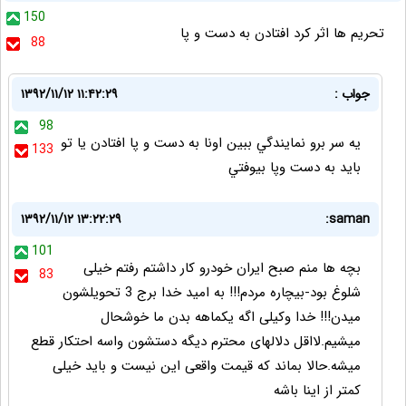
150
تحریم ها اثر کرد افتادن به دست و پا
88
جواب :
۱۳۹۲/۱۱/۱۲ ۱۱:۴۲:۲۹
98
يه سر برو نمايندگي ببين اونا به دست و پا افتادن يا تو
133
بايد به دست وپا بيوفتي
۱۳۹۲/۱۱/۱۲ ۱۳:۲۲:۲۹
saman:
101
بچه ها منم صبح ایران خودرو کار داشتم رفتم خیلی
83
شلوغ بود-بیچاره مردم!!! به امید خدا برج 3 تحویلشون
میدن!!! خدا وکیلی اگه یکماهه بدن ما خوشحال
میشیم.لااقل دلالهای محترم دیگه دستشون واسه احتکار قطع
میشه.حالا بماند که قیمت واقعی این نیست و باید خیلی
کمتر از اینا باشه