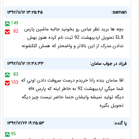
۱۳۹۲/۱۱/۱۲ ۱۳:۲۵:۴۵
saman:
149
بچه ها برید نظر عباس رو بخونید جالبه ماشین پارس
82
ELX تحویل اردیبهشت 92 ثبت نام کرده هنوز بهش
ندادن.مدرک از این بالاتر و واضحتر که همش کلکشونه
فرزاد در جواب سامان:
۱۳۹۲/۱۱/۱۲ ۱۷:۳۸:۳۳
83
اقا سامان بنده رانا خريدم درست سروقت دادن اوني كه
103
شما ميگي ارديبهشت 92 به خاطر اينه كه پارس elx
ديگه توليد نميشه وايشان حتما حاضر نيست چيز ديگه
تحويل بگيره
پا گنده:
۱۳۹۲/۱۲/۲۶ ۱۹:۲۵:۵۳
95