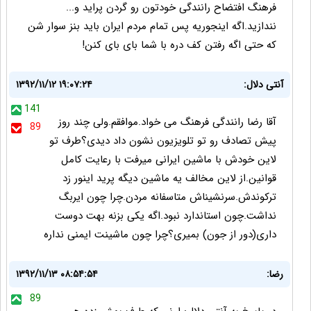
فرهنگ افتضاح رانندگی خودتون رو گردن پراید و...
نندازید.اگه اینجوریه پس تمام مردم ایران باید بنز سوار شن
که حتی اگه رفتن کف دره با شما بای بای کنن!
آنتی دلال:
۱۳۹۲/۱۱/۱۲ ۱۹:۰۷:۲۴
141
آقا رضا رانندگی فرهنگ می خواد.موافقم.ولی چند روز
89
پیش تصادف رو تو تلویزیون نشون داد دیدی؟طرف تو
لاین خودش با ماشین ایرانی میرفت با رعایت کامل
قوانین.از لاین مخالف یه ماشین دیگه پرید اینور زد
ترکوندش.سرنشیناش متاسفانه مردن.چرا چون ایربگ
نداشت.چون استاندارد نبود.اگه یکی بزنه بهت دوست
داری(دور از جون) بمیری؟چرا چون ماشینت ایمنی نداره
رضا:
۱۳۹۲/۱۱/۱۳ ۰۸:۵۴:۵۴
89