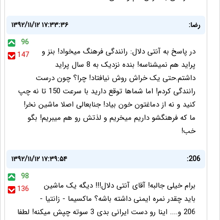
رضا:
۱۳۹۲/۱۱/۱۲ ۱۷:۳۳:۳۶
96
در پاسخ به آنتی دلال: رانندگی فرهنگ میخواد! بنز و
147
پراید هم نمیشناسه! بنده نزدیک به 8 سال پراید
داشتم.حتی یک خراش روش نیافتاد! چرا؟ چون درست
رانندگی کردم! اما شماها توقع دارید با سرعت 150 تا نه چپ
کنید و نه از دماغتون خون بیاد! جنابعالی اصلا ماشین نخر!
ما که فرهنگشو داریم میخریم و لذتش رو هم میبریم! بگو
خب!
۱۳۹۲/۱۱/۱۲ ۱۷:۳۹:۵۴
206:
98
برام خیلی جالبه! آقای آنتی دلال!!! دیگه یک ماشین
136
باید چقدر نمره ایمنی داشته باشه؟ ماکسیما - زانتیا -
206 و.... اینا رو دست ایرانی بدی 3 سوته چپش میکنه! لطفا