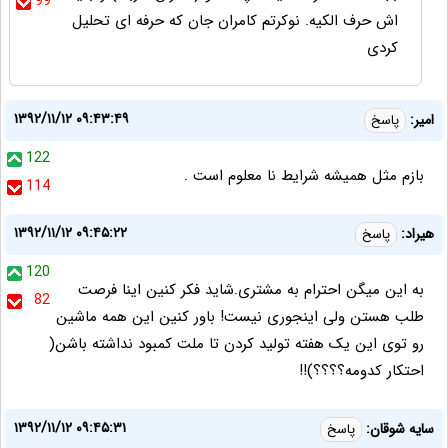
99
اش حرف الکیه. نوکرتم کامران جان که حرفه ای تحلیل
کردی
۱۳۹۲/۱۱/۱۲ ۰۹:۴۳:۴۹
امیر:
پاسخ
122
بازم مثل همیشه شرایط نا معلوم است .
114
۱۳۹۲/۱۱/۱۲ ۰۹:۴۵:۲۲
هیراد:
پاسخ
120
به این میگن احترام به مشتری.شاید فکر کنین اینا فرصت
82
طلب هستن ولی اینجوری نیست! باور کنین این همه ماشین
رو توی این یک هفته تولید کردن تا ملت کمبود نداشته باشن(
احتکار کدومه؟؟؟؟)!!
۱۳۹۲/۱۱/۱۲ ۰۹:۴۵:۳۱
سایه شوقان:
پاسخ