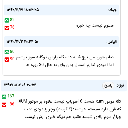
جواد:
۱۳۹۲/۱۱/۲۱ ۱۸:۵۲:۲۵
82
معلوم نیست چه خبره
76
الیاس:
۱۳۹۲/۱۲/۲ ۲۰:۴۴:۵۰
80
صابر جون من برج 4 یه دستگاه پارس دوگانه سوز نوشتم
90
اما امیدی ندارم امسال بدن وای به حال 30 روزه ها
۱۳۹۲/۱۱/۱۲ ۰۹:۴۰:۵۴
فرزاد:
پاسخ
167
elx موتور xum هست 16سوپاپ نیست علاوه بر موتور XUM
86
که فرق داره سیستم هوشمند(کاکپیت) وچراغ دودی عقب
چراغ سوم بالای شیشه عقب هم دیگه خبری ازش نیست