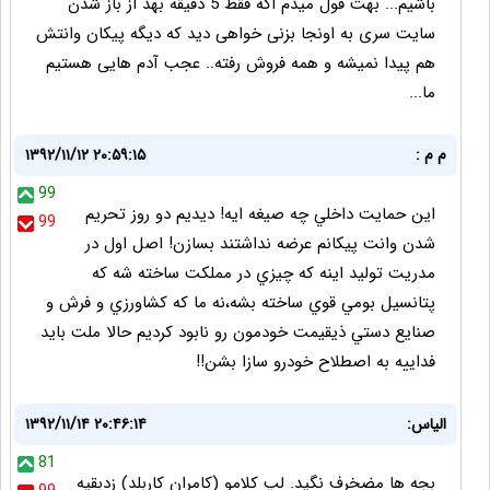
باشیم... بهت قول میدم اگه فقط 5 دقیقه بهد از باز شدن
سایت سری به اونجا بزنی خواهی دید که دیگه پیکان وانتش
هم پیدا نمیشه و همه فروش رفته.. عجب آدم هایی هستیم
ما...
م م :
۱۳۹۲/۱۱/۱۲ ۲۰:۵۹:۱۵
99
اين حمايت داخلي چه صيغه ايه! ديديم دو روز تحريم
99
شدن وانت پيكانم عرضه نداشتند بسازن! اصل اول در
مدريت توليد اينه كه چيزي در مملكت ساخته شه كه
پتانسيل بومي قوي ساخته بشه،نه ما كه كشاورزي و فرش و
صنايع دستي ذيقيمت خودمون رو نابود كرديم حالا ملت بايد
فداييه به اصطلاح خودرو سازا بشن!!
الیاس:
۱۳۹۲/۱۱/۱۴ ۲۰:۴۶:۱۴
81
بجه ها مضخرف نگید. لپ کلامو (کامران کاربلد) زدبقیه