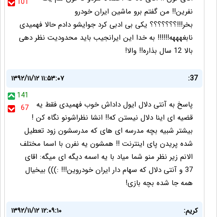
101
نفرین!! من گفتم برو ماشین ایران خودرو
بخر!!!؟؟؟؟؟؟؟ یکی بی ادبی کرد جوایشو دادم حالا فهمیدی
نابغهههه!!!!!! به خدا این ایرانجیب باید محدودیت نظر دهی
بالا 12 سال بذاره!! والا!
۱۳۹۲/۱۱/۱۲ ۱۱:۵۳:۰۷
37:
141
پاسخ به آنتی دلال ایول داداش خوب فهمیدی فقط یه
67
قضیه ای اینا دلال نیستن که!! انشا نظراشونو نگاه کن !
بیشتر شبیه بچه مدرسه ای های که مدرسشون زود تعطیل
شده پریدن پای اینترنت !! همشون یه نفرن با اسما مختلف
الانم زیر نظر منو شما میاد با یه اسمه دیگه ای میگه: اقای
37 و آنتی دلال که سهام دار ایران خودروین!!! :))) بیخیال
همه جا شده بچه بازی!
کریم:
۱۳۹۲/۱۱/۱۲ ۱۲:۰۹:۱۰