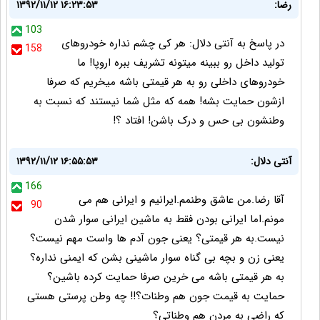
رضا:
۱۳۹۲/۱۱/۱۲ ۱۶:۲۳:۵۳
103
در پاسخ به آنتی دلال: هر کی چشم نداره خودروهای
158
تولید داخل رو ببینه میتونه تشریف ببره اروپا! ما
خودروهای داخلی رو به هر قیمتی باشه میخریم که صرفا
ازشون حمایت بشه! همه که مثل شما نیستند که نسبت به
وطنشون بی حس و درک باشن! افتاد ؟!
آنتی دلال:
۱۳۹۲/۱۱/۱۲ ۱۶:۵۵:۵۳
166
آقا رضا.من عاشق وطنمم.ایرانیم و ایرانی هم می
90
مونم.اما ایرانی بودن فقط به ماشین ایرانی سوار شدن
نیست.به هر قیمتی؟ یعنی جون آدم ها واست مهم نیست؟
یعنی زن و بچه بی گناه سوار ماشینی بشن که ایمنی نداره؟
به هر قیمتی باشه می خرین صرفا حمایت کرده باشین؟
حمایت به قیمت جون هم وطنات؟!! چه وطن پرستی هستی
که راضی به مردن هم وطناتی؟