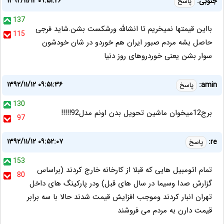
۱۳۹۲/۱۱/۱۲ ۰۹:۵۱:۲۶
جنوبی:
پاسخ
137
بااین قیمتها نمیخریم تا انشالله ورشکست بشن.شاید فرجی
115
حاصل بشه مردم صبور ایران هم خوردو در شان خودشون
سوار بشن یعنی خوردروهای روز دنیا
۱۳۹۲/۱۱/۱۲ ۰۹:۵۱:۳۶
amin:
پاسخ
130
برج12میخوان ماشین تحویل بدن اونم مدل92!!!!!
97
۱۳۹۲/۱۱/۱۲ ۰۹:۵۲:۰۷
re:
پاسخ
153
تمام اتومبیل هایی که قبلا از کارخانه خارج کردند (براساس
80
گزارش صدا وسیما در سال های قبل) ودر پارکینگ های داخل
تهران انبار کردند وموجب افزایش قیمت شدند حالا با سه برابر
قیمت دارن به مردم می فروشند