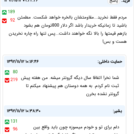
۱۳۹۲/۱۱/۱۲ ۰۹:۴۲:۴۶
فرید:
پاسخ
189
مردم فقط نخرید...مقاومتشان بالخره خواهد شکست. مطمئن
92
باشید تا زمانیکه خریدار باشد اگر دلار 800تومان هم بشود
بازهم قیمتها را بالا نگه خواهند داشت...پس تنها راه چاره نخریدن
هست و بس!
حمایت داخلی:
۱۳۹۲/۱۱/۱۲ ۱۰:۱۶:۴۶
80
شما نخر! اتفاقا سال دیگه گرونتر میشه. من هفته پیش
219
ثبت نام کردم. به همه دوستان هم پیشنهاد میکنم تا
گرونتر نشده بخرن
بشیر:
۱۳۹۲/۱۱/۱۲ ۱۰:۳۸:۳۰
131
دلم برای تو و خودم میسوزه چون باید واقع بین
96