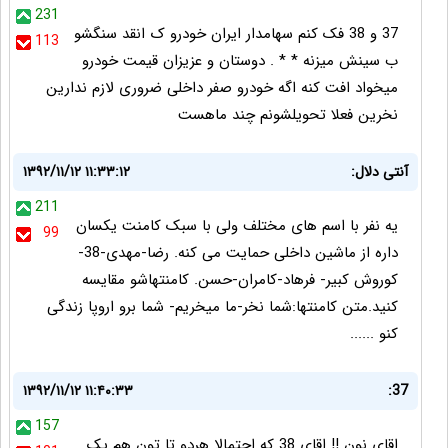
231
37 و 38 فک کنم سهامدار ایران خودرو ک انقد سنگشو
113
ب سینش میزنه * * . دوستان و عزیزان قیمت خودرو
میخواد افت کنه اگه خودرو صفر داخلی ضروری لازم ندارین
نخرین فعلا تحویلشونم چند ماهست
آنتی دلال:
۱۳۹۲/۱۱/۱۲ ۱۱:۳۳:۱۲
211
یه نفر با اسم های مختلف ولی با سبک کامنت یکسان
99
داره از ماشین داخلی حمایت می کنه. رضا-مهدی-38-
کوروش کبیر- فرهاد-کامران-حسن. کامنتهاشو مقایسه
کنید.متن کامنتها:شما نخر-ما میخریم- شما برو اروپا زندگی
کنو ......
۱۳۹۲/۱۱/۱۲ ۱۱:۴۰:۳۳
37:
157
اقای نون !! اقای 38 که احتمالا هردو تا تون هم یک