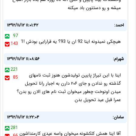
میشه و رو دستتون باد میکنه
احمد:
۱۳۹۲/۱۱/۱۲ ۱۱:۰۱:۴۲
97
هیچکی نمیدونه اینا 92 ان یا 93؟ یه قرارایی بودش !1
143
شهرام:
۱۳۹۲/۱۱/۱۲ ۱۱:۰۸:۵۶
221
اینا با این تیراژ پایین تولیدشون هنوز ثبت نامهای
85
گذشته رو ندادن و جای ۲۰۶ دارن به اجبار رانا تحویل
میدن اونوخت چطور میخوان ثبت نام های الان رو بدن؟
عمرا قبل عید تحویل بدن
سامان:
۱۳۹۲/۱۱/۱۲ ۱۱:۲۲:۰۴
281
آقا اینا همش کلکشونه.میخوان واسه عیدی کارمنداشون
66