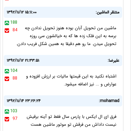
منتظر الماشین:
۱۳۹۲/۱۱/۱۲ ۱۵:۱۱:۰۰
188
ماشین من تحویل آبان بوده هنوز تحویل ندادن چه
84
برسه به این فلک زده ها که به خیالشون سی روزه
تحویل میدن. ما رو هم دقیقا به همین شکل فریب دادن.
علیرضا:
۱۳۹۲/۱۱/۱۲ ۲۱:۳۳:۵۱
104
اشتباه نکنید به این قیمتها مالیات بر ارزش افزوده و
88
عوارض و ... نیز اضافه میشود.
۱۳۹۲/۱۱/۱۴ ۲۳:۲۶:۲۴
mohamad:
103
فرق ای ال ایکس با پارس سال فقط تو آینه برقیش
97
نیست داداش من فرقش تو موتور ماشین هست