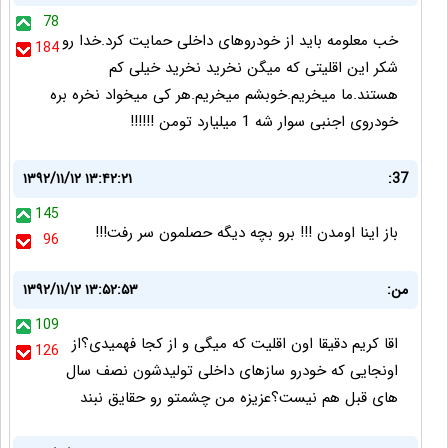
78
خب معلومه باید از خودروهای داخلی حمایت کرد.خدا رو
184
شکر این اقلیتی که میگن نخرید نخرید خیلی کم
هستند.ما میخریم.خوبشم میخریم.هر کی میخواد نخره بره
خودروی اجنبی سوار شه 1 میلیارد تومن !!!!!!
۱۳۹۲/۱۱/۱۲ ۱۳:۴۲:۲۱
37:
145
باز اینا اومدن !!! برو بچه دیگه حصلمون سر رفت!!!
96
من:
۱۳۹۲/۱۱/۱۲ ۱۳:۵۲:۵۳
109
اقا کریم دقیقا اون اقلیت که میگی و از کجا فهمیدی؟از
126
اونجایی که خودرو سازهای داخلی تولیدشون نصف سال
های قبل هم نیست؟عزیزه من چشمتو رو حقایق نبند