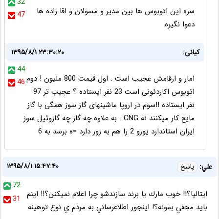
32
سره این اتوبوس ها بین مدیر و مسولان و اقا زاده ها
47
دعوا نگیره
کیانی:
۱۳۹۵/۸/۱ ۲۳:۳۰:۲۰
44
امار و ارقامش عجیب است . اول قیمت 800 ملیون ! دوم
46
اتوبوس اکاردئونی است 23 نفر ایستاده ؟ عجیب تر 97
نفر ایستاده !!سوم در اروپا ماشینهای گاز سوز همگی با گاز
مایع کار میکنند نه CNG . به علاوه چه گاز چه گازوئیل سوز
ایران استاندارد یورو 2 را هم به زور دارد =ه برسد به 6
۱۳۹۵/۸/۱ ۱۵:۴۷:۴۰
علي:
پاسخ
72
ايتاليا؟!! خوب مارك يا برند سازندشو چرا اعلام نميكنن؟!! اينم
31
بايد مخفي بمونه؟! اينجور اطلاعرساني به مردم ي نوع توهينه