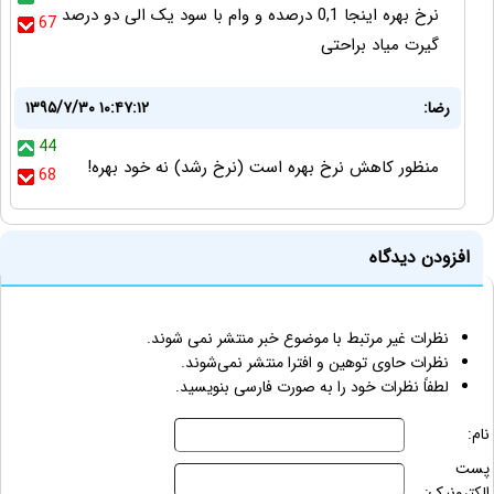
نرخ بهره اینجا 0,1 درصده و وام با سود یک الی دو درصد
67
گیرت میاد براحتی
رضا:
۱۳۹۵/۷/۳۰ ۱۰:۴۷:۱۲
44
منظور کاهش نرخ بهره است (نرخ رشد) نه خود بهره!
68
افزودن دیدگاه
نظرات غیر مرتبط با موضوع خبر منتشر نمی شوند.
نظرات حاوی توهین و افترا منتشر نمی‌شوند.
لطفاً نظرات خود را به صورت فارسی بنویسید.
نام:
پست
الکترونیک: