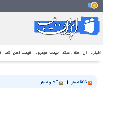
اخبار
⌄
ارز . طلا . سکه
قیمت خودرو
⌄
قیمت آهن آلات
ق
RSS اخبار
|
آرشیو اخبار