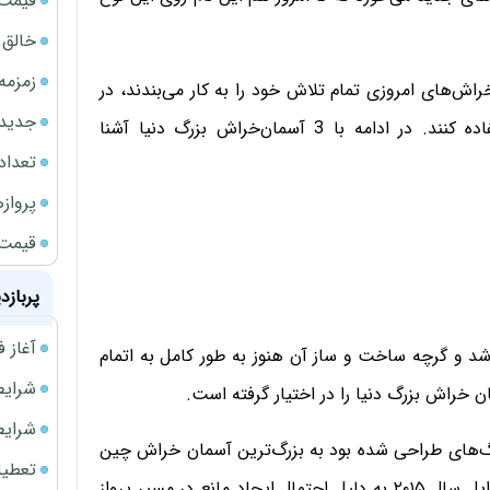
قیمت نف
خالق ChatGPT زیر ذره‌بین وزارت دادگستری آمر
زمزمه
ش‌های امروزی تمام تلاش خود را به کار می‌بندند، در
جدیدتر
ساخت آن از آخرین تکنیک‌های عمرانی و معماری استفاده کنند. در ادامه با 3 آسمان‌خراش بزرگ دنیا آشنا
تعداد
پروازهای 
قیمت سکه
پربازد
آغاز فروش فوری 
ی بین‌المللی پینگ آن، در ماه آوریل سال ۲۰۱۵ بنا شد و گرچه ساخت و ساز آن هنوز به طور کامل به اتمام
شرایط فروش 
 خراش بزرگ دنیا را در اختیار گرفته است.
شرایط فرو
‌های طراحی شده بود به بزرگ‌ترین آسمان‌ خراش چین
تعطیلی ادا
مبدل شد اما آنتن ۶۰ متری که در فراز آن قرار داشت در اوایل سال ۲۰۱۵ به دلیل احتمال ایجاد مانع در مسیر پرواز