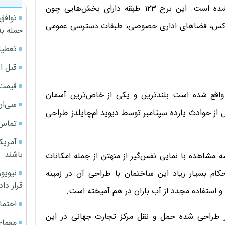
با این حال درهای این بنا هنوز به روی عموم گشوده نشده است. این برج ۱۲۳ طبقه دارای بخش‌هایی چون
توافق
 لوکس، فضاهای اداری خصوصی، طبقات دسترسی عمومی
حمله به
تعطیل
قبل ا
قیمت آپار
واقع شده است بلندترین و یکی از خاص‌ترین آسمان
سی‌ان
 از حوادث یازده سپتامبر توسط دیوید ام‌چایلدز طراحی
تماس 
آمریک
باشند
 مشاهده با نمایی نفس‌گیر از منهتن از جمله امکانات
ی و استحکام بسیار زیاد این ساختمان با طراحی آن در زمینه
قرار داد
و استفاده مجدد از آب باران در هم آمیخته است.
احتما
ود ملی 11سپتامبر و قطب باز طراحی شده حمل و نقل مرکز تجارت جهانی در این
معمای