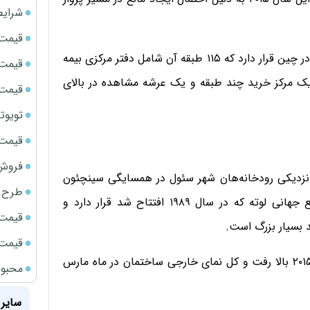
شرایط
قیمت سک
این ساختمان در منطقه مرکزی تجارت و کسب و کار شنزن در چین قرار دارد که ۱۱۵ طبقه آن شامل دفتر مرکزی بیمه
قیمت ج
یک مرکز خرید چند طبقه و یک عرشه مشاهده در بالای
قیمت سکه
تویوتا bZ5 برای نخستین بار وارد بازار ای
قیمت سک
فروش فور
برج جهانی لوته یک آسمان خراش ۱۲۳ طبقه است که در نزدیکی رودخانه‌‎هان شهر سئول در همسایگی سینچئون
طرح ج
دونگ قرار گرفته است. این برج در کنار نسل اول مجتمع جهانی لوته که در سال ۱۹۸۹ افتتاح شد قرار دارد و
قیمت سک
د بسیار بزرگ است.
قیمت سک
این برج پس از ۱۳ سال کار طراحی و آماده‌سازی در سال ۲۰۱۵ بالا رفت و کل نمای خارجی ساختمان در ماه مارس
محبوب
سایر 