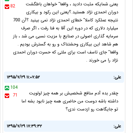
یعنی شمایکه مثبت دادید ، واقعا" خواهان باطگشت
82
دوران احمدی نژاد هستید.؟یعنی این رکود و بیکاری
نتیجه عملکرد کاملا" خطای احمدی نژاد نمی بینید ؟آن 700
میلیارد دلاری که در دوره این آقا به فنا رفت ، اگر صرف
سرمایه گذاری اصولی در صنایع با مزیت نسبی می شد ، باز
هم شاهد این بیکاری وحشتناک و رو به گسترش بودیم .
واقعا" جای تاسف است برای ملتی که حسرت دوران احمدی
نژاد را می خورند .
علی:
۱۳۹۵/۷/۲۹ ۱۱:۰۷:۵۲
104
چقدر بده آدم منافع شخصیش بر همه چیز اولویت
71
داشته باشه دوست من حاضری همه چیز نابود بشه اما
تو جایگاهت رو ازدست ندی؟
علی:
۱۳۹۵/۷/۲۹ ۱۷:۳۹:۳۲