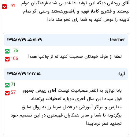
آقای روحانی دیگه این ترفند ها قدیمی شده فرهنگیان عوام
91
نیستند و قشری کاملا فهیم و باشعورهستند وحتی اگر تمام
کابینه را عوض کنید به شما رای نخواهند داد!
۱۳۹۵/۷/۲۹ ۰۵:۵۱:۲۹
teacher:
76
لطفا از طرف خودتان صحبت کنید نه از جانب همه!
106
آریا:
۱۳۹۵/۷/۲۹ ۱۲:۱۷:۱۵
71
بابا نیازی به انقدر عصبانیت نیست آقای رییس جمهور
57
قول میده این سال آخری دوباره تعطیلات پرتعداد
مدارس و مراکز آموزشی در فصل سرما رو به روال سابق
برگردونه تا شما و سایر همکاران فهیمتون در این تصمیم خود
تجدید نظر فرمایید!