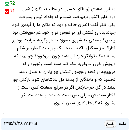
72
یه قول سعدی (و آقای حسین در مطلب دیگری) شبی
71
دود خلق آتشی برفروخت شنیدم که بغداد نیمی بسوخت
یکی شکر گفت اندران خاک و دود که دکان ما را گزندی نبود
جهاندیده‌ای گفتش ای بوالهوس تو را خود غم خویشتن بود
و بس؟ پسندی که شهری بسوزد به نار وگرچه سرایت بود بر
کنار؟ بجز سنگدل ناکند معده تنگ چو بیند کسان بر شکم
بسته سنگ توانگر خود آن لقمه چون می‌خورد؟ چو بیند که
درویش خون می‌خورد مگو تندرست است رنجوردار که
می‌پیچد از غصه رنجوروار تنکدل چو یاران به منزل رسند
نخسبد که واماندگان از پسند دل پادشاهان شود بارکش چو
بینند در گل خر خارکش اگر در سرای سعادت کس است ز
گفتار سعدیش حرفی بس است همینت بسنده‌ست اگر
بشنوی که گر خار کاری سمن ندروی
۱۳۹۵/۷/۲۸ ۲۲:۳۲:۱۱
ملت:
پاسخ