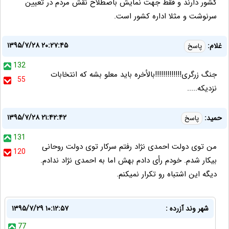
کشور دارند و فقط جهت نمایش باصطلاح نقش مردم در تعیین
سرنوشت و مثلا اداره کشور است.
۱۳۹۵/۷/۲۸ ۲۰:۲۷:۴۵
غلام:
پاسخ
132
جنگ زرگری!!!!!!!!!!!!!بالأخره باید معلو بشه که انتخابات
55
نزدیکه.....
۱۳۹۵/۷/۲۸ ۲۱:۴۲:۴۲
حمید:
پاسخ
131
من‏‏ ‏توی‏ ‏دولت‏ ‏احمدی‏ ‏نژاد‏ ‏رفتم‏ ‏سرکار‏ ‏توی‏ ‏دولت‏ ‏روحانی‏
120
‏بیکار‏ ‏شدم. خودم‏‏ ‏رأی‏ ‏دادم‏ ‏بهش‏ ‏اما‏ ‏به‏ ‏احمدی‏ ‏نژاد‏ ‏ندادم.
دیگه‏ ‏این‏ ‏اشتباه‏ ‏رو‏ ‏تکرار‏ ‏نمیکنم.
شهر وند آزرده :
۱۳۹۵/۷/۲۹ ۱۰:۱۲:۵۷
77