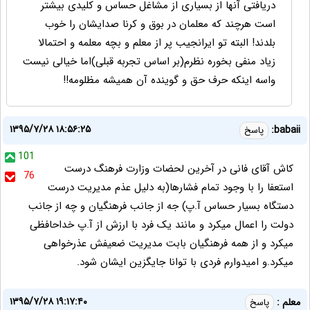
دریافتی آنها از بسیاری از مشاغل حساس و کلیدی بیشتر
است هرچند که معلمان در بوق و کرنا صدایشان را خوب
بلدند! البته تو ایرانجیب پر از معلم و بچه معلمه و احتمالا
زیاد منفی بخوره نظرم(بر اساس تجربه قبلی)اما خیالی نیست
واسه اینکه حرف حق و گوینده آن همیشه مظلومه!!
۱۳۹۵/۷/۲۸ ۱۸:۵۶:۲۵
babaii:
پاسخ
101
کاش آقای فانی در آخرین لحضات وزارت فرهنگ درست
76
استعفا را با وجود تمام فشارها(به دلیل عذم مدیریت درست
دستگاه بسیار حساس آ.پ) جه از جانب فرهنگیان و چه از جانب
دولت را اعمال میکرد و مانند یک فرد با ارزش از آ.پ خداحافظی
میکرد و از همه فرهنگیان بابت مدیریت ضعیفش عذرخواهی
میکرد.و امیدوارم فردی با توانا جایگزین ایشان شود.
۱۳۹۵/۷/۲۸ ۱۹:۱۷:۴۰
معلم :
پاسخ