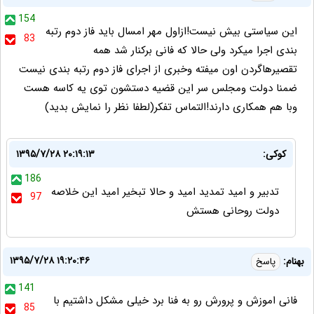
154
این سیاستی بیش نیست!ازاول مهر امسال باید فاز دوم رتبه
83
بندی اجرا میکرد ولی حالا که فانی برکنار شد همه
تقصیرهاگردن اون میفته وخبری از اجرای فاز دوم رتبه بندی نیست
ضمنا دولت ومجلس سر این قضیه دستشون توی یه کاسه هست
وبا هم همکاری دارند!التماس تفکر(لطفا نظر را نمایش بدید)
کوکی:
۱۳۹۵/۷/۲۸ ۲۰:۱۹:۱۳
186
تدبیر و امید تمدید امید و حالا تبخیر امید این خلاصه
97
دولت روحانی هستش
۱۳۹۵/۷/۲۸ ۱۹:۲۰:۴۶
بهنام:
پاسخ
141
فانی اموزش و پرورش رو به فنا برد خیلی مشکل داشتیم با
85