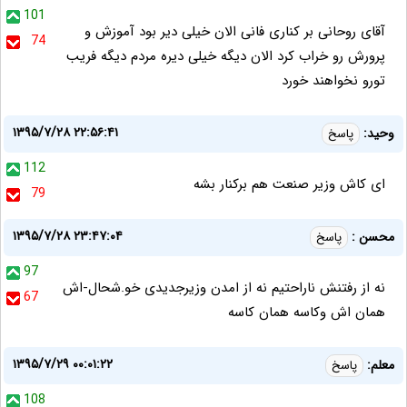
101
آقای روحانی بر کناری فانی الان خیلی دیر بود آموزش و
74
پرورش رو خراب کرد الان دیگه خیلی دیره مردم دیگه فریب
تورو نخواهند خورد
۱۳۹۵/۷/۲۸ ۲۲:۵۶:۴۱
وحید:
پاسخ
112
ای کاش وزیر صنعت هم برکنار بشه
79
۱۳۹۵/۷/۲۸ ۲۳:۴۷:۰۴
محسن :
پاسخ
97
نه از رفتنش ناراحتیم نه از امدن وزیرجدیدی خو.شحال-اش
67
همان اش وکاسه همان کاسه
۱۳۹۵/۷/۲۹ ۰۰:۰۱:۲۲
معلم:
پاسخ
108