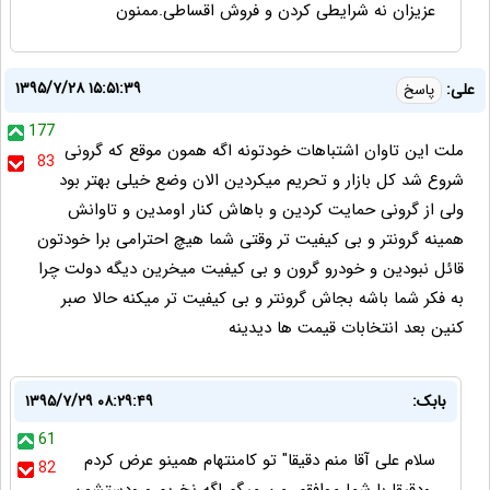
عزیزان نه شرایطی کردن و فروش اقساطی.ممنون
۱۳۹۵/۷/۲۸ ۱۵:۵۱:۳۹
علی:
پاسخ
177
ملت این تاوان اشتباهات خودتونه اگه همون موقع که گرونی
83
شروع شد کل بازار و تحریم میکردین الان وضع خیلی بهتر بود
ولی از گرونی حمایت کردین و باهاش کنار اومدین و تاوانش
همینه گرونتر و بی کیفیت تر وقتی شما هیچ احترامی برا خودتون
قائل نبودین و خودرو گرون و بی کیفیت میخرین دیگه دولت چرا
به فکر شما باشه بجاش گرونتر و بی کیفیت تر میکنه حالا صبر
کنین بعد انتخابات قیمت ها دیدینه
بابک:
۱۳۹۵/۷/۲۹ ۰۸:۲۹:۴۹
61
سلام علی آقا منم دقیقا" تو کامنتهام همینو عرض کردم
82