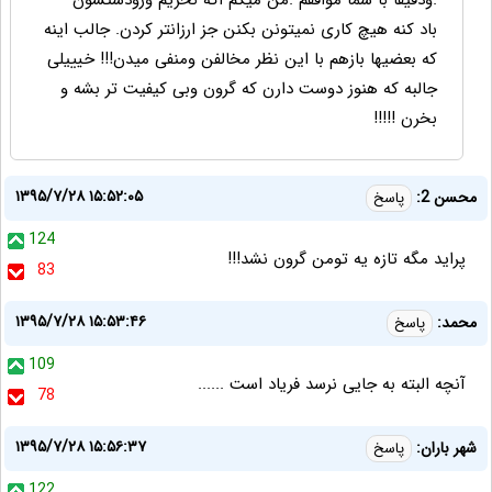
.ودقیقا با شما موافقم .من میگم اگه نخریم ورودستشون
باد کنه هیچ کاری نمیتونن بکنن جز ارزانتر کردن. جالب اینه
که بعضیها بازهم با این نظر مخالفن ومنفی میدن!!! خیییلی
جالبه که هنوز دوست دارن که گرون وبی کیفیت تر بشه و
بخرن !!!!!
۱۳۹۵/۷/۲۸ ۱۵:۵۲:۰۵
محسن 2:
پاسخ
124
پراید مگه تازه یه تومن گرون نشد!!!
83
۱۳۹۵/۷/۲۸ ۱۵:۵۳:۴۶
محمد:
پاسخ
109
آنچه البته به جایی نرسد فریاد است ......
78
۱۳۹۵/۷/۲۸ ۱۵:۵۶:۳۷
شهر باران:
پاسخ
122