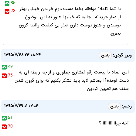
85
با شما کاملا" موافقم بخدا دست دوم خریدن خییلی بهتر
73
از صفر خریدنه . جالبه که خیلیها هنوز به این موضوع
نرسیدن و هنوز دوست دارن صفر بی کیفیت والبته گرون
بخرن.
۱۳۹۵/۷/۲۸ ۲۳:۰۸:۲۴
ویرو گردی:
پاسخ
49
این اعداد با بیست رقم اعشاری چطوری و از چه رابطه ای به
75
دست اومده؟! بعدشم لابد باید تشکر بکنیم که برای گرون شدن
سقف هم تعیین کردین
۱۳۹۵/۷/۲۹ ۰۱:۰۷:۰۲
رحیم:
پاسخ
51
آخه چراااااااااااا؟
70