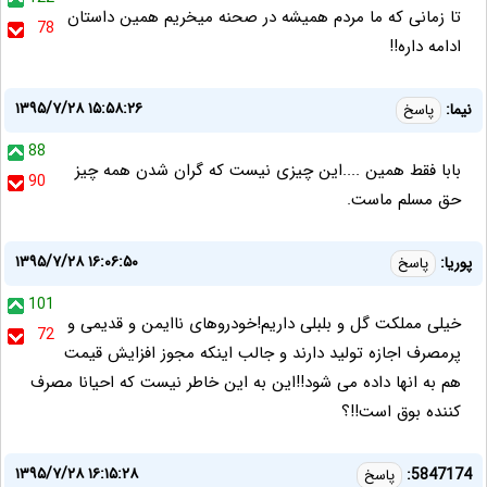
تا زمانی که ما مردم همیشه در صحنه میخریم همین داستان
78
ادامه داره!!
۱۳۹۵/۷/۲۸ ۱۵:۵۸:۲۶
نیما:
پاسخ
88
بابا فقط همین ....این چیزی نیست که گران شدن همه چیز
90
حق مسلم ماست.
۱۳۹۵/۷/۲۸ ۱۶:۰۶:۵۰
پوریا:
پاسخ
101
خیلی مملکت گل و بلبلی داریم!خودروهای ناایمن و قدیمی و
72
پرمصرف اجازه تولید دارند و جالب اینکه مجوز افزایش قیمت
هم به انها داده می شود!!این به این خاطر نیست که احیانا مصرف
کننده بوق است!!؟
۱۳۹۵/۷/۲۸ ۱۶:۱۵:۲۸
5847174:
پاسخ