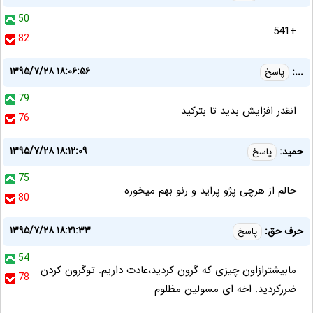
50
+541
82
۱۳۹۵/۷/۲۸ ۱۸:۰۶:۵۶
...:
پاسخ
79
انقدر افزایش بدید تا بترکید
76
۱۳۹۵/۷/۲۸ ۱۸:۱۲:۰۹
حميد:
پاسخ
75
حالم از هرچى پژو پرايد و رنو بهم ميخوره
80
۱۳۹۵/۷/۲۸ ۱۸:۲۱:۳۳
حرف حق:
پاسخ
54
مابيشترازاون چيزى كه گرون كرديد،عادت داريم. توگرون كردن
78
ضرركرديد. اخه اى مسولين مظلوم