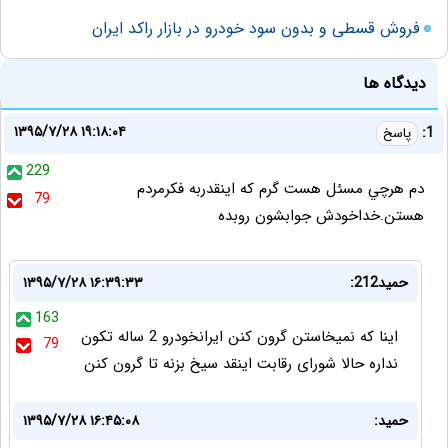
فروش قسطی و بدون سود خودرو در بازار راکد ایران
دیدگاه ها
۱۳۹۵/۷/۲۸ ۱۹:۱۸:۰۴
1:
پاسخ
229
دم هرچي مسئل هست گرم كه اينقدربه فكرمردم
79
هستن.خداخودش جوابشون روبده
حمید212:
۱۳۹۵/۷/۲۸ ۱۶:۳۹:۳۳
163
اینا که نمیخاستن گرون کنن ایرانخودرو 2 ساله تکون
79
نداره حالا شورای رقابت اینقد سیخ بزنه تا گرون کنن
حمید:
۱۳۹۵/۷/۲۸ ۱۶:۴۵:۰۸