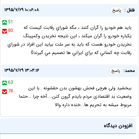
۱۳۹۵/۷/۲۹ ۱۰:۰۶:۰۸
فلفل :
پاسخ
51
بايد هم خودرو را گران كنند ، مگه شوراي رقابت كيست كه
80
يكباره خودرو را گران ميكند ، اين نتيجه نخريدن وكمپينگ
نخريدن خودرو هست كه بايد به سر ملت بيايد اين افراد در شوراي
رقابت چه كساني كه براي ايراني ها تصميم مي گيرند0
۱۳۹۵/۷/۲۹ ۱۳:۰۴:۱۶
محمد:
پاسخ
63
ببخشید ولی هرچی فحش بهشون بدن حقشونه ..با این
78
وضعیت بد اقتصادی مردم بایدم گرون کنن....آخه چرا ...حتما
مربوط میشه به تحریم ها...خنده داره والا
افزودن دیدگاه