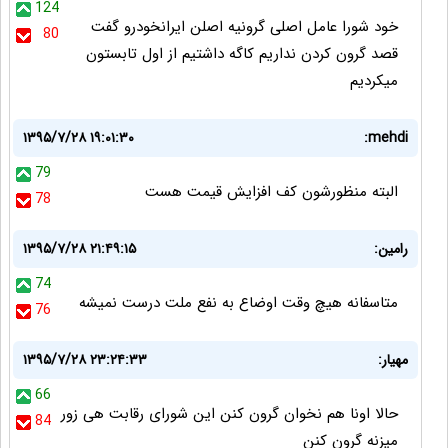
124
خود شورا عامل اصلی گرونیه اصلن ایرانخودرو گفت
80
قصد گرون کردن نداریم کاگه داشتیم از اول تابستون
میکردیم
۱۳۹۵/۷/۲۸ ۱۹:۰۱:۳۰
mehdi:
79
البته منظورشون کف افزایش قیمت هست
78
رامین:
۱۳۹۵/۷/۲۸ ۲۱:۴۹:۱۵
74
متاسفانه هیچ وقت اوضاع به نفع ملت درست نمیشه
76
مهیار:
۱۳۹۵/۷/۲۸ ۲۳:۲۴:۳۳
66
حالا اونا هم نخوان گرون کنن این شورای رقابت هی زور
84
میزنه گرون کنن