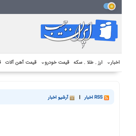
اخبار
⌄
ارز . طلا . سکه
قیمت خودرو
⌄
قیمت آهن آلات
ق
RSS اخبار
|
آرشیو اخبار