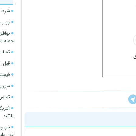
شرط م
وزیر 
توافق
حمله به
تعطیل
قبل ا
قیمت آپار
سی‌ان
تماس 
آمریک
باشند
قرار داد