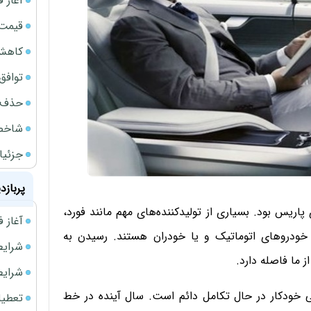
آغاز فروش
قیمت گ
کاهش 34 درصدی فروش خودروسازان د
توافق ایر
حذف 14 هزار میلیارد تومان سود کاغذی بانک
شاخص کل از م
جزئیا
پربازد
اریس بود. بسیاری از تولیدکننده‌های مهم مانند فورد،
آغاز فروش فوری 
ودروهای اتوماتیک و یا خودران هستند. رسیدن به
شرایط فروش 
 ما فاصله دارد.
شرایط فرو
گی خودکار در حال تکامل دائم است. سال آینده در خط
تعطیلی ادا