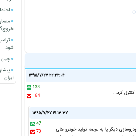
احتما
ن
معمای
خروج؟
ترامپ
شود
چین ا
پیشنه
۱۳۹۵/۷/۲۷ ۲۲:۴۲:۰۴
ایران
133
نترل کرد...
64
۱۳۹۵/۷/۲۷ ۲۱:۱۳:۳۷
47
دروسازی دیگر پا به عرصه تولید خودرو های
73