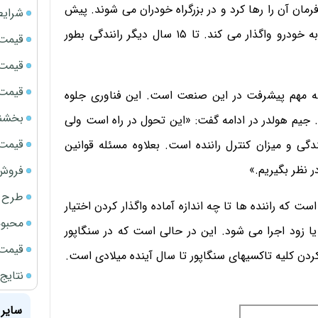
خودروهایی خواهیم بود که می توان ۳۰ ثانیه فرمان آن را رها کرد و در بزرگراه خودران می شوند. پیش
شرایط
بینی می شود هر پنج یا ده سال راننده کنترل بیشتری را به خودرو واگذار می کند. تا ۱۵ سال دیگر رانندگی بطور
قیمت سک
قیمت ج
قیمت سکه
 مهم پیشرفت در این صنعت است. این فناوری جلوه
بخشنامه ف
. جیم هولدر در ادامه گفت: «این تحول در راه است ولی
قیمت سک
ی و میزان کنترل راننده است. بعلاوه مسئله قوانین
ر نظر بگیریم.»
فروش فور
طرح ج
ست که راننده ها تا چه اندازه آماده واگذار کردن اختیار
محبوب
یا زود اجرا می شود. این در حالی است که در سنگاپور
قیمت سک
ردن کلیه تاکسیهای سنگاپور تا سال آینده میلادی است.
نتایج
سایر 