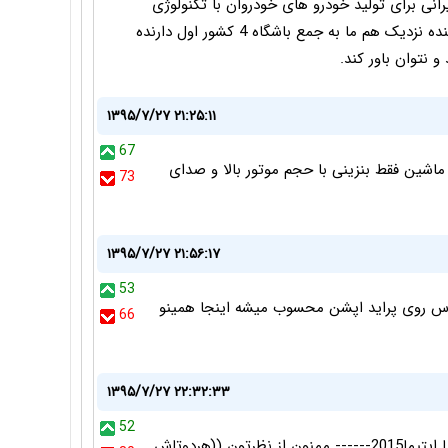
انی برای تولید خودرو های خودروان با تکنولوژی
بومی و انحصاری به گوش می رسد بدین وسیله در اینده نزدیک هم ما به جمع باشگاه 4 کشور اول دارنده
 نتوان باور کند.
۱۳۹۵/۷/۲۷ ۲۱:۲۵:۱۱
67
 ماشین فقط بنزینی با حجم موتور بالا و صدای
73
۱۳۹۵/۷/۲۷ ۲۱:۵۶:۱۷
53
اس روی پراید اپشن محسوب میشه اینجا همینو
66
۱۳۹۵/۷/۲۷ ۲۲:۳۲:۳۳
52
شاسی بلند کیا اسپورتچ2015+++++ سواری سدان کیا اپتیما2015------ ممنون از نظرتون ((هردوتاش