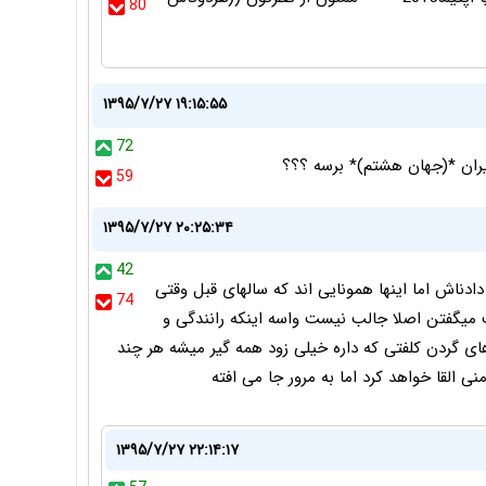
80
۱۳۹۵/۷/۲۷ ۱۹:۱۵:۵۵
72
 ایران *(جهان هشتم)* برسه ؟؟؟
59
۱۳۹۵/۷/۲۷ ۲۰:۲۵:۳۴
42
ادناش اما اینها همونایی اند که سالهای قبل وقتی
74
میگفتن اصلا جالب نیست واسه اینکه رانندگی و
ای گردن کلفتی که داره خیلی زود همه گیر میشه هر چند
ی القا خواهد کرد اما به مرور جا می افته
۱۳۹۵/۷/۲۷ ۲۲:۱۴:۱۷