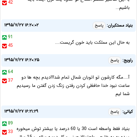
42
باشیم...
۱۳۹۵/۷/۲۷ ۱۶:۲۰:۰۲
بنیاد مستکبران:
پاسخ
91
به حال این مملکت باید خون گریست....
45
۱۳۹۵/۷/۲۷ ۱۶:۲۰:۲۵
راویج:
پاسخ
64
آ....مگه کارشون تو اتوبان شمال تمام شد!!!دیدم بچه ها دو
37
ساعت نبود خدا حافظی کردن رفتن زنگ زدن گفتن ما رسیدیم
شما لیم
۱۳۹۵/۷/۲۷ ۱۶:۲۱:۲۹
کیانی:
پاسخ
89
بنیاد فقط واسطه است 30 یا 60 درصد یا بیشتر توش میخوره
33