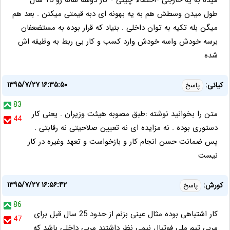
میده به یه خارجی -احتمالا چینی - کار دوسه ساله رو 15 سال
طول میدن وسطش هم به یه بهونه ای دبه قیمتی میکنن . بعد هم
میگن بله تکیه به توان داخلی . بنیاد که قرار بوده به مستضعفان
برسه خودش واسه خودش وارد کسب و کار بی ربط به وظیفه اش
شده
۱۳۹۵/۷/۲۷ ۱۶:۳۵:۵۰
کیانی:
پاسخ
83
متن را بخوانید نوشته :طبق مصوبه هیئت وزیران . یعنی کار
44
دستوری بوده . نه مزایده ای نه تعیین صلاحیتی نه رقابتی .
پس ضمانت حسن انجام کار و بازخواست و تعهد وغیره در کار
نیست
۱۳۹۵/۷/۲۷ ۱۶:۵۶:۴۲
کورش:
پاسخ
86
کار اشتباهی بوده مثال عینی بزنم از حدود 25 سال قبل برای
47
مربی تیم ملی فوتبال نیمی نظر داشتند مربی داخلی باشد که