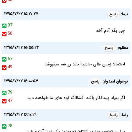
56
۱۳۹۵/۷/۲۷ ۱۵:۲۰:۲۷
نیما:
پاسخ
97
چی بگه آدم آخه
50
۱۳۹۵/۷/۲۷ ۱۵:۵۵:۲۴
مظلوم:
پاسخ
67
احتمالا زمین های حاشیه باند رو هم میفروشه
49
۱۳۹۵/۷/۲۷ ۱۶:۰۰:۵۳
نوجوان امیدوار:
پاسخ
79
اگر بنیاد پیمانکار باشد اتشااالله نوه های ما خواهند دید
47
۱۳۹۵/۷/۲۷ ۱۶:۱۰:۲۹
رضا:
پاسخ
78
با این تفاسیر منتظر افتتاح تو حدود یک قرن آینده باید