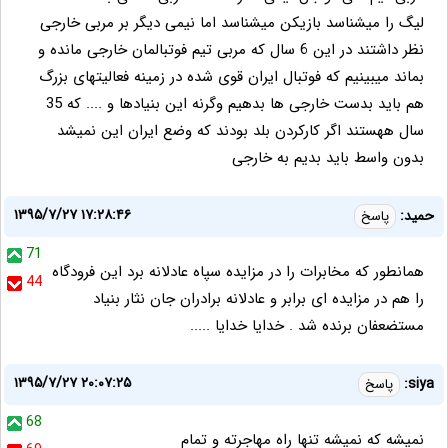
لیگ را میشناسد بازیکن میشناسد اما نیمی دیگر بر مربی خارجی
نظر داشتند در این 6 سال که مربی تیم فوتبالمان خارجی مانده و
بماند میبینیم که فوتبال ایران قوی شده در زمینه فعالیتهای بزرگ
هم باید بدست خارجی ها بدهیم وگرنه این بنیادها و .... که 35
سال ههستند اگر کارکردن بلد بودند که وضع ایران این نمیشد
بدون واسط باید بدیم به خارجی
۱۳۹۵/۷/۲۷ ۱۷:۲۸:۴۶
حمید:
پاسخ
71
همانطور که مخابرات را در مزایده سپاه عادلانه برد این فرودگاه
44
را هم در مزایده ای برابر و عادلانه برادران جان نثار بنیاد
مستضعفان برنده شد . خدایا خدایا .....
۱۳۹۵/۷/۲۷ ۲۰:۰۷:۲۵
siya:
پاسخ
68
نمیشه که نمیشه تنها راه مهاجرته و تمام