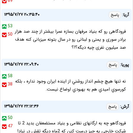
69
۱۳۹۵/۷/۲۷ ۲۰:۳۵:۴۰
آریا:
پاسخ
53
فرودگاهی رو که بنیاد مرفهان بسازه عمرا بیشتر از چند صد هزار
50
برادر سوری و یمنی و لبنانی رو در سال بتونه میزبانی کنه هدف
صد میلیون نفری چیه دیگه؟!؟
۱۳۹۵/۷/۲۷ ۲۲:۰۹:۴۰
پوريا:
پاسخ
58
نه تنها هيچ چشم انداز روشني از اينده ايران وجود نداره ، بلكه
38
كورسوي اميدي هم به بهبودي اوضاع نيست.
۱۳۹۵/۷/۲۷ ۲۲:۱۲:۳۶
آرش:
پاسخ
50
فرودگاهو چه به ارگانهای نظامی و بنیاد مستضعفان بدید 2 تا
47
شرکت خارجی یه چیز درست کنن که 2ماه دیگه تقش در نیاد!