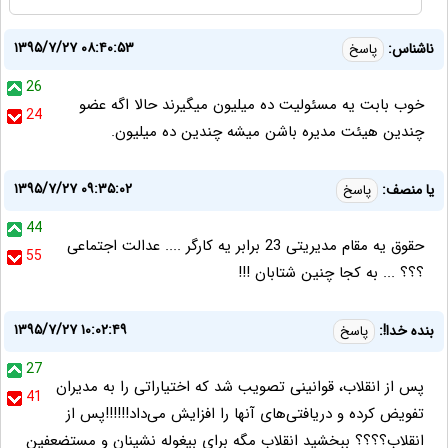
۱۳۹۵/۷/۲۷ ۰۸:۴۰:۵۳
ناشناس:
پاسخ
26
خوب بابت یه مسئولیت ده میلیون میگیرند حالا اگه عضو
24
چندین هیئت مدیره باشن میشه چندین ده میلیون.
۱۳۹۵/۷/۲۷ ۰۹:۳۵:۰۲
یا منصف:
پاسخ
44
حقوق یه مقام مدیریتی 23 برابر یه کارگر .... عدالت اجتماعی
55
؟؟؟ ... به کجا چنین شتابان !!!
۱۳۹۵/۷/۲۷ ۱۰:۰۲:۴۹
بنده خدا!:
پاسخ
27
پس از انقلاب، قوانینی تصویب شد که اختیاراتی را به مدیران
41
تفویض کرده و دریافتی‌های آنها را افزایش می‌داد!!!!!!پس از
انقلاب؟؟؟؟ ببخشید انقلاب مگه برای بیغوله نشینان و مستضعفین