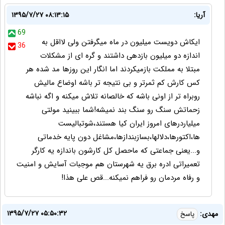
آریا:
۱۳۹۵/۷/۲۷ ۰۸:۱۳:۱۵
69
ایکاش دویست میلیون در ماه میگرفتن ولی لااقل به
36
اندازه دو میلیون بازدهی داشتند و گره ای از مشکلات
مبتلا به مملکت بازمیکردند اما انگار این روزها مد شده هر
کس کارش کم ثمرتر و بی نتیجه تر باشه اوضاع مالیش
روبراه تر از اونی باشه که خالصانه تلاش میکنه و اگه نباشه
زحماتش سنگ رو سنگ بند نمیشه!شما ببینید مولتی
میلیاردرهای امروز ایران کیا هستند،شوتبالیست
ها،اکتورها،دلالها،بسازبندازها،مشاغل دون پایه خدماتی
و...یعنی جماعتی که ماحصل کل کارشون باندازه یه کارگر
تعمیراتی ادره برق یه شهرستان هم موجبات آسایش و امنیت
و رفاه مردمان رو فراهم نمیکنه...قص علی هذا!
۱۳۹۵/۷/۲۷ ۰۵:۵۰:۳۲
مهدی:
پاسخ