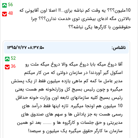
56
10ملیون؟؟؟ یه وقت کم نباشه برای...!! اصلا اون آقایونی که
48
بالاترن مگه ادعای بیشتری توی خدمت ندارن؟؟؟ چرا
حقوقشون با کارگرها یکی نباشه؟؟
ناشناس:
۱۳۹۵/۷/۲۷ ۰۸:۳۷:۵۰
52
آقا دروغ میگه بابا دروغ میگه والا دروغ میگه ملت رو
36
اسکول گیر آوردند! در سازمان دولتی که من کار میکنم
مدیر عامل ما کمه کم ماهی یازده میلیون فقط از یک پستش
میگیره و چون رئیس بسیج کل وزارتخونه هم هست یعنی
رئیس بسیج کلیه سازمانهای تابعه اون وزارت خونه حداقل
10 میلیون هم اونجا میگیره. تازه اینها فقط درآمد های
رسمی هست به جز پاداش ها و سهم های صندوق های
مدیریتی و حق جلسات و کارگروه ها و ....... بعد تو همین
سازمان ما کارگر حقوق میگیره یک میلیون و سیصد!