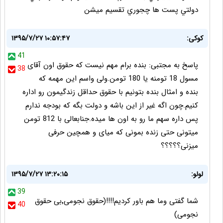
دولتي پست ها چجوري تقسيم ميشن
کوکی:
۱۳۹۵/۷/۲۷ ۱۰:۵۷:۴۷
41
پاسخ به مجتبی: بنده برام مهم نیست که حقوق اون آقای
38
مسول 18 تومنه یا 180 تومن.ولی واسم این مهمه که
بنده و امثال بنده بتونیم با حقوق حداقل زندگیمون رو اداره
کنیم.چون اگه غیر از این باشه و دولت بگه که بودجه ندارم
پس داره سهم ما رو به اون ها میده.جنابعالی با 812 تومن
میتونی حتی زنده بمونی که میای و همچین حرفی
میزنی؟؟؟؟؟
لولو:
۱۳۹۵/۷/۲۷ ۱۳:۲۰:۱۵
39
شما گفتی وما هم باور کردیم!!!!(حقوق نجومی٬بی حقوق
40
نجومی)