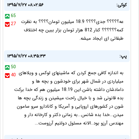
کوکی:
۱۳۹۵/۷/۲۷ ۰۸:۰۲:۵۶
65
عه؟؟؟؟؟ جدی؟؟؟؟ 18.9 میلیون تومان؟؟؟؟ به نظرت
27
کمه؟؟؟؟؟؟ کنار 812 هزار تومان بزار ببین چه اختلاف
طبقاتی ای ایجاد میشه.
پپ:
۱۳۹۵/۷/۲۷ ۰۸:۳۵:۳۳
50
به اندازه کافی جمع کردن که ماشینهای لوکس و ویلاهای
40
میلیاردی در شمال شهر برای خودشون و بچه ها و
دامادشان داشته باشن.این 18.19 میلیون هم که خدا برکت
بده قانونی شد و با خیال راحت میشینن و زندگی بچه ها
شون در کشورهای اروپایی و آمریکا و کانادارو سرو سامون
میدن...خدا بده شانس...به زمانی دکتر و کارخانه دار و
مهندس آرزو بود..الانه مسئول دولتیم آرزوست...