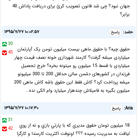
جهان نبود؟ چی شد قانون تصویب کرئ برای دریافت پاداش 40
برابر؟
۱۳۹۵/۷/۲۷ ۱۰:۰۲:۵۷
حامد:
پاسخ
30
حقوق چیه؟ با حقوق ماهی بیست میلیون تومن یک آپارتمان
45
میلیاردی میشه گرفت؟ کارمند شهرداری خونه نصف قیمت چهار
میلیاردی با قسط 15 میلیون رو میتونه بخره؟ خرج تحصیل
فرزندان در کشورهای دشمن سالی حداقل 200 تا 300 میلیونو
میشه پرداخت کرد؟ کاش فقط این حقوق باشه کاش ماهی 200
میلیون بگیره به فامیلاش چندهزار میلیارد وام الکی نده...
۱۳۹۵/۷/۲۷ ۱۰:۱۷:۳۰
Aria:
پاسخ
31
18 ميليون تومان حقوق مديري كه با پارتي بازي و نه از روي
42
لياقت به مديريت رسيده ؟؟؟ اونوقت اكثريت كارمندا و كارگرا