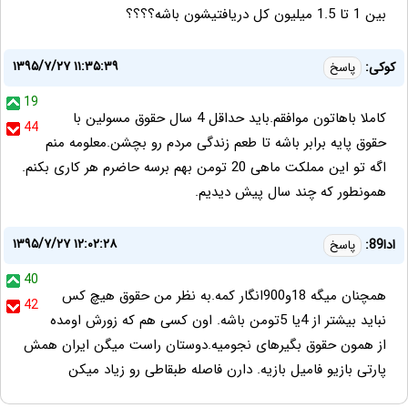
بين 1 تا 1.5 ميليون كل دريافتيشون باشه؟؟؟؟
۱۳۹۵/۷/۲۷ ۱۱:۳۵:۳۹
کوکی:
پاسخ
19
کاملا باهاتون موافقم.باید حداقل 4 سال حقوق مسولین با
44
حقوق پایه برابر باشه تا طعم زندگی مردم رو بچشن.معلومه منم
اگه تو این مملکت ماهی 20 تومن بهم برسه حاضرم هر کاری بکنم.
همونطور که چند سال پیش دیدیم.
۱۳۹۵/۷/۲۷ ۱۲:۰۲:۲۸
ادا89:
پاسخ
40
همچنان میگه 18و900انگار کمه.به نظر من حقوق هیچ کس
42
نباید بیشتر از 4یا 5تومن باشه. اون کسی هم که زورش اومده
از همون حقوق بگیرهای نجومیه.دوستان راست میگن ایران همش
پارتی بازیو فامیل بازیه. دارن فاصله طبقاطی رو زیاد میکن