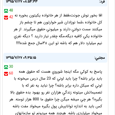
فرد:
۱۳۹۵/۷/۲۷ ۰۸:۵۴:۳۳
48
اقا بخور نوش جونت،فقط از هر خانواده يكيتون بخوره نه
42
كل خانواده ،شما نوزادان شير خوارتون هم تا چشم باز
ميكنند سمت دولتي دارند و ميليوني حقوق ميگيرند. از هر
خانواده يكي كافيه ديگه،مگه چقدر نياز داريد ؟ ديگه نفري
نيم ميليارد دلار هم كه باشه تو اين ٣٨سال جمع شده!!!!
مجتبي:
۱۳۹۵/۷/۲۷ ۰۹:۳۵:۱۵
30
پاسخ به کوکي مگه اينجا شوروي هست که حقوق همه
60
بايد برابر باشه؟ چرا بايد اوني که 23 سال درس ميخونه با
اوني که سيکل داره برابر باشه؟ چرا نبايد يه نفر که با
تصميماتش ميتونه زندگي هزاران نفر رو بهبود بده حقوق بالا
بگيره؟ هر چي ميشه ميگن چرا حقوق ما 800 هزار تومنه. هر
کس بايد به اندازه تواناييش پول بگيره ميخواد مفت باشه
ميخواد ميلياردي باشه. هرچند همه ميدونم تو سازمانهاي