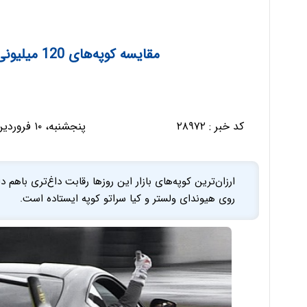
مقایسه کوپه‌های 120 میلیونی: GT86، سراتو کوپه، ولستر
کد خبر :
۲۸۹۷۲
پنجشنبه، ۱۰ فروردین ۱۳۹۶ - ۱۰:۳۱:۵۰
روی هیوندای ولستر و کیا سراتو کوپه ایستاده است.