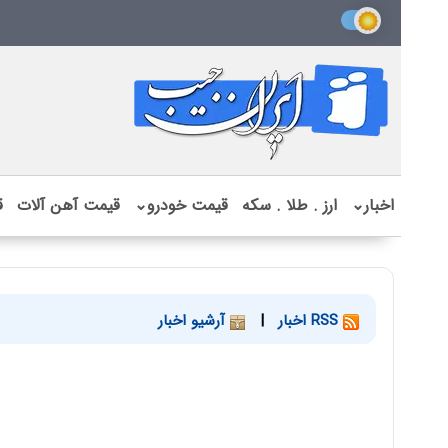
اخبار
⌄
ارز . طلا . سکه
قیمت خودرو
⌄
قیمت آهن آلات
ق
RSS اخبار
|
آرشیو اخبار