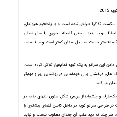
همچون کوپه Forte، کوپه سراتو نیز بر پلت‌فرم سدان‌های سگمنت C کیا طراحی‌شده است و با پلت‌فرم هیوندای
از لحاظ عرض بدنه و حتی فاصله محوری با مدل سدان
مطابقت میلی‌متری دارد، با این ‌حال ارتفاع کوپه سراتو 25 سانتیمتر نسبت به مدل سدان کمتر است و خط سقف
ن دادن این سراتو به یک کوپه تمام‌عیار تلاش کرده است.
همچنین، کشیدگی چراغ‌های جلو به‌اضافه چینش زیبای LED های درخشان برای خودنمایی در روشنایی روز و مهم‌تر
ندان می‌کنند.
رف و چشم‌انداز مربعی شکل ستون انتهای بدنه در
 در طراحی سراتو کوپه در داخل کابین فضای بیشتری را
 هر چند که دید عقب آن چندان مطلوب نیست و نباید