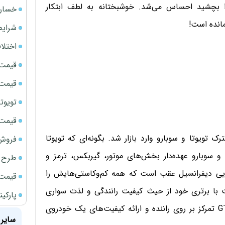
 را بچشید احساس می‌شد. خوشبختانه به لطف ابتکار
خسارت
مانده است!
شرایط
اختلا
قیمت سک
قیمت ج
تویوتا bZ5 برای نخستین بار وارد بازار ای
قیمت سک
 تویوتا و سوبارو وارد بازار شد. بگونه‌ای که تویوتا
فروش فور
و سوبارو عهده‌دار بخش‌های موتور، گیربکس، ترمز و
طرح ج
ویی دیفرانسیل عقب است که همه کم‌وکاستی‌هایش را
قیمت سکه
قیمت با برتری خود از حیث کیفیت رانندگی و لذت سواری
پارکی
جبران کرده است. چراکه اساسا مبنای طراحی تویوتا GT86 تمرکز بر روی راننده و ارائه کیفیت‌های یک خودروی
سایر 