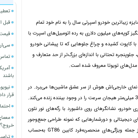
تعطیل
قبل ا
‌که پس از سال‌ها انتظار، تویوتا GT86 با مدل 2013 جایزه زیباترین خودرو اسپرتی سال را به نام خود تمام
یز کوپه‌های میلیون دلاری به رده اتومبیل‌های اسپرت با
قیمت آپار
با کاپوت کشیده و چراغ جلوهایی که تا پیشانی خودرو
سی‌ان
لوپنجره تحتانی با اندازه‌ای بزرگ‌تر از حد متعارف و
تماس 
ر مدل‌های تویوتا معروف شده است.
آمریک
باشند
 همان اندازه جذابیت نمای خارجی‌اش هوش از سر عشق ماشین‌ها می‌برد. در
قرار داد
نگاه اول رول فرمان با حالت تخت قسمت پایین و قطر 365 میلی‌متر هیجان سرعت را در وجود بیننده زنده می‌کند.
احتما
خودرو، نشانگرهای روی داشبورد با رگه‌های نور نئون
معمای
ای دیجیتالی و دورشمارهایی که نمونه طراحی جمع‌وجور
خروج؟
و کاربردی آن را تنها در اتومبیل‌های ژاپنی سراغ داریم از جمله ویژگی‌های منحصربه‌فرد کابین GT86 به‌حساب
ترامپ