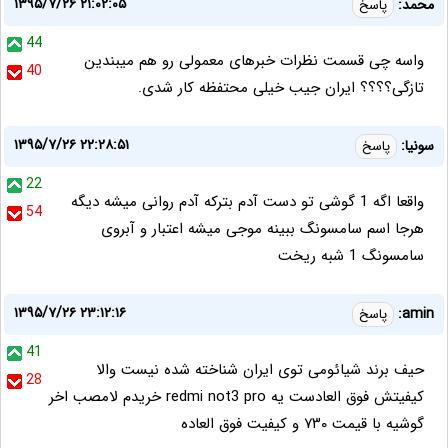
۱۳۹۵/۷/۲۶ ۲۱:۰۲:۰۵
محمد:
پاسخ
44
واسه چی قسمت نظرات خبرهای معمولی رو هم میبندین
40
تازگی؟؟؟؟ ایران جیب خیلی محتفظه کار شدی.
۱۳۹۵/۷/۲۶ ۲۲:۲۸:۵۱
سونیا:
پاسخ
22
واقعا اگه 1 گوشی تو دست آدم بترکه آدم روانی میشه دیگه
54
هرجا اسم سامسونگ ببینه موجی میشه اعتبار و آبروی
سامسونگ 1 شبه ریخت
۱۳۹۵/۷/۲۶ ۲۳:۱۲:۱۶
amin:
پاسخ
41
حیف برند شیائومی توی ایران شناخته شده نیست والا
28
کیفیتش فوق العادست یه redmi not3 pro خریدم لامصب اخر
گوشیه با قیمت ۷۳۰ و کیفیت فوق العاده