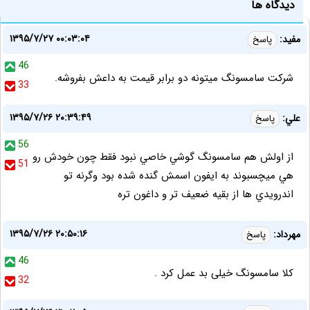
دیدگاه ها
۱۳۹۵/۷/۲۷ ۰۰:۰۳:۰۴
مفید:
پاسخ
46
شرکت سامسونگ میتونه دو برابر قیمت به داعش بفروشه.
33
۱۳۹۵/۷/۲۶ ۲۰:۳۹:۴۹
علي:
پاسخ
56
از اولش هم سامسونگ گوشي خاصي نبود فقط چون خودش رو
51
هي ميچسبوند به ايفون اسمش گنده شده بود وگرنه تو
اندرويدي ها از بقيه ضعيف تر و داغون تره
۱۳۹۵/۷/۲۶ ۲۰:۵۰:۱۶
مهرداد:
پاسخ
46
کلا سامسونگ خیلی بد عمل کرد .
32