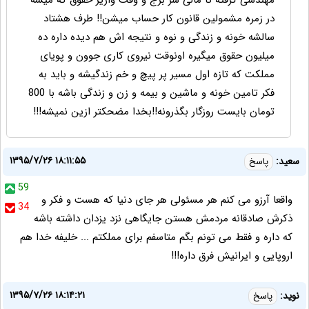
مهندسی گرفته تا مالی سر برج و وقت واریز حقوق که میشه
در زمره مشمولین قانون کار حساب میشن!! طرف هشتاد
سالشه خونه و زندگی و نوه و نتیجه اش هم دیده داره ده
میلیون حقوق میگیره اونوقت نیروی کاری جوون و پویای
مملکت که تازه اول مسیر پر پیچ و خم زندگیشه و باید به
فکر تامین خونه و ماشین و بیمه و زن و زندگی باشه با 800
تومان بایست روزگار بگذرونه!!بخدا مضحکتر ازین نمیشه!!!
۱۳۹۵/۷/۲۶ ۱۸:۱۱:۵۵
سعید:
پاسخ
59
واقعا آرزو می کنم هر مسئولی هر جای دنیا که هست و فکر و
34
ذکرش صادقانه مردمش هستن جایگاهی نزد یزدان داشته باشه
که داره و فقط می تونم بگم متاسفم برای مملکتم ... خلیفه خدا هم
اروپایی و ایرانیش فرق داره!!!
۱۳۹۵/۷/۲۶ ۱۸:۱۴:۲۱
نوید:
پاسخ