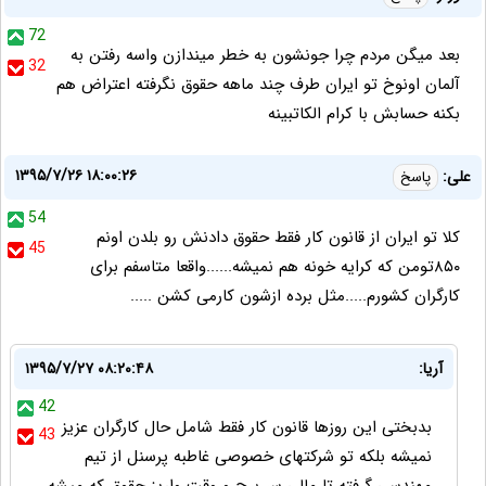
72
بعد میگن مردم چرا جونشون به خطر میندازن واسه رفتن به
32
آلمان اونوخ تو ایران طرف چند ماهه حقوق نگرفته اعتراض هم
بکنه حسابش با کرام الکاتبینه
۱۳۹۵/۷/۲۶ ۱۸:۰۰:۲۶
علی:
پاسخ
54
کلا تو ایران از قانون کار فقط حقوق دادنش رو بلدن اونم
45
۸۵۰تومن که کرایه خونه هم نمیشه......واقعا متاسفم برای
کارگران کشورم.....مثل برده ازشون کارمی کشن .....
آریا:
۱۳۹۵/۷/۲۷ ۰۸:۲۰:۴۸
42
بدبختی این روزها قانون کار فقط شامل حال کارگران عزیز
43
نمیشه بلکه تو شرکتهای خصوصی غاطبه پرسنل از تیم