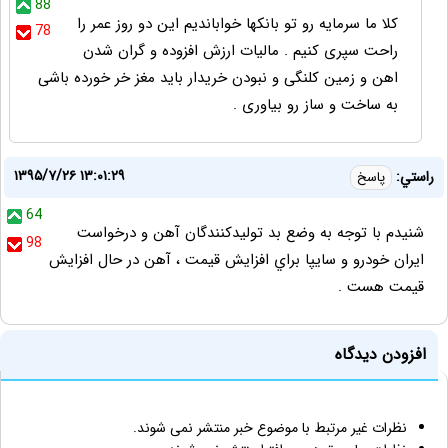
88
کلا ما سرمایه رو تو بانکها خواباندیم این دو روز عمر را
78
راحت سپری کنیم . مالیات ارزش افزوده و گران شدن
اهن و زمین کلنگی و نبودن خریدار باید مغز خر خورده باشی
به ساخت و ساز رو بیاوری .
۱۳۹۵/۷/۲۶ ۱۳:۰۱:۲۹
راستي:
پاسخ
64
شنيدم با توجه به وضع بد توليدكنندگان آهن و درخواست
98
ايران خودرو و سايپا براي افزايش قيمت ، آهن در حال افزايش
قيمت هست .
افزودن دیدگاه
نظرات غیر مرتبط با موضوع خبر منتشر نمی شوند.