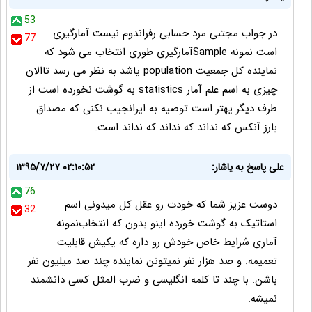
53
در جواب مجتبی مرد حسابی رفراندوم نیست آمارگیری
77
است نمونه Sampleآمارگیری طوری انتخاب می شود که
نماینده کل جمعیت population یاشد به نظر می رسد تاالان
چیزی به اسم علم آمار statistics به گوشت نخورده است از
طرف دیگر یهتر است توصیه به ایرانجیب نکنی که مصداق
بارز آنکس که نداند که نداند که نداند است.
علی پاسخ به یاشار:
۱۳۹۵/۷/۲۷ ۰۲:۱۰:۵۲
76
دوست عزیز شما که خودت رو عقل کل میدونی اسم
32
استاتیک به گوشت خورده اینو بدون که انتخاب‌نمونه
آماری شرایط خاص خودش رو داره که یکیش قابلیت
تعمیمه. و صد هزار نفر نمیتونن نماینده چند صد میلیون نفر
باشن. با چند تا کلمه انگلیسی و ضرب المثل کسی دانشمند
نمیشه.