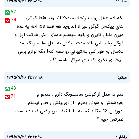
سعيد:
۱۳۹۵/۷/۲۶ ۱۹:۰۰:۴۰
52
اخه ادم عاقل پول نارنجك ميده؟ اندرويد فقط گوشي
74
هاي پيكسل گوگل غير از اندرويد هم فقط ios اخه يه عده
ميرن دنبال تايزن و بقيه سيستم عاملاي الكي شركت اپل و
گوگل پشتيباني بلند مدت ميكنن نه مثل سامسونگ بعد
يكسال به طور كلي پشتيباني رو قطع كنه! مگه لوازم برقي
ميخواي بخري كه بري سراغ سامسونگ
میثم:
۱۳۹۵/۷/۲۶ ۱۹:۲۳:۱۸
48
منم یه مدل از گوشی سامسونگ دارم . میخوام
71
بفروشمش و سونی بخرم . از دوربینش راضی نیستم
.دوربین 13 مگا پیکسلیه . اما کیفیتش راضی کننده نیست .
نظرتون چیه ؟
یاشار :
۱۳۹۵/۷/۲۶ ۲۱:۴۱:۴۰