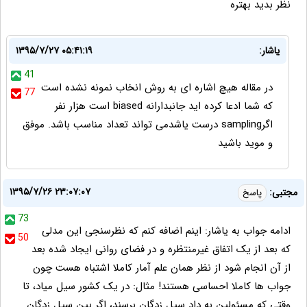
نظر بدید بهتره
یاشار:
۱۳۹۵/۷/۲۷ ۰۵:۴۱:۱۹
41
در مقاله هیچ اشاره ای به روش انخاب نمونه نشده است
77
که شما ادعا کرده اید جانبدارانه biased است هزار نفر
اگرsampling درست یاشدمی تواند تعداد مناسب باشد. موفق
و موید باشید
۱۳۹۵/۷/۲۶ ۲۳:۰۷:۰۷
مجتبی:
پاسخ
73
ادامه جواب به یاشار: اینم اضافه کنم که‌ نظر‌سنجی این مدلی
50
که بعد از یک اتفاق غیرمنتظره و در فضای روانی ایجاد شده بعد
از آن انجام شود از نظر همان علم آمار کاملا اشتباه هست چون
جواب ها کاملا احساسی هستند! مثال: در یک کشور سیل میاد، تا
وقتی که مسئولین به داد سیل زدگان برسند، اگر‌ بین سیل زدگان