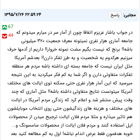
۱۳۹۵/۷/۲۶ ۲۲:۵۹:۲۴
مجتبی:
پاسخ
67
در جواب یاشار عزیزم اتفاقا چون از آمار سر در میارم میدونم که
44
جامعه آماری هزار نفری نمیتونه معرف جمعیت ۳۲۰ میلیونی
باشه!! برنج که نیست بگیم مشت نمونه خروار!! داریم از آدمها حرف
میزنیم هرکدوم یه شخصیت و یه طرز تفکر دارن!! بعدشم آمریکا
مثل ایران نیست که جامعه بسته ای داشته باشه مردم هر منطقه
تفکرات متفاوتی دارن و اگر شما یه کم فکر میکردید به این نتیجه
میرسید که این آمار هزار نفری حتی ممکنه توی ایالت های مختلف
آمریکا میتونست نتایج متفاوتی داشته باشه!! مثل آماری که چند
وقت پیش منتشر شد و اعلام کرد که زندگی مردم آمریکا در ایالت
های مختلف و هزینه های زندگیشون حتی روی انتخاب موبایلشون
هم تاثیر میذاره و مثلا مردم فلان ایالت ترجیح میدن از محصولات
اپل استفاده کنند و مردم فلان ایالت از محصولات سامسونگ و‌‌‌‌...
خوبه هدفمون فقط عرض اندام نباشه! اول یه کم مطالعه کنید بعد