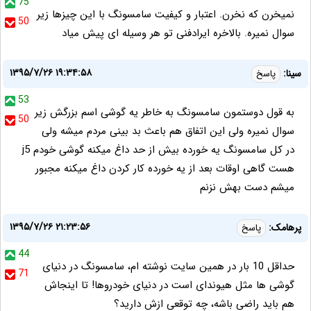
75
نمیخرن که نخرن. اعتبار و کیفیت سامسونگ با این چیزها زیر
50
سوال نمیره. بالاخره ایرادفنی تو هر وسیله ای پیش میاد
۱۳۹۵/۷/۲۶ ۱۹:۳۴:۵۸
سینا:
پاسخ
53
به قول دوستمون سامسونگ به خاطر یه گوشی اسم بزرگش زیر
50
سوال نمیره ولی این اتفاق هم باعث بد بینی مردم میشه ولی
در کل سامسونگ یه خورده بیش از حد داغ میکنه گوشی خودم j5
هست گاهی اوقات بعد از یه خورده کار کردن داغ میکنه مجبور
میشم دست بهش نزنم
۱۳۹۵/۷/۲۶ ۲۱:۲۳:۵۶
پرهامک:
پاسخ
44
حداقل 10 بار در همین سایت نوشته ام، سامسونگ در دنیای
71
گوشی ها مثل هیوندای است در دنیای خودروها! تا اینجاش
هم باید راضی باشه، چه توقعی ازش دارید؟