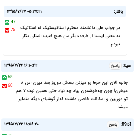
یاشار:
۱۳۹۵/۷/۲۷ ۰۵:۲۷:۲۱
47
در جواب علی دانشمند محترم استاتیستیک نه استاتیک
75
به معنی ایستا از طرف دیگر من هبچ ضرب المثلی بکار
نبردم.
۱۳۹۵/۷/۲۶ ۱۶:۱۰:۴۲
سینا:
پاسخ
68
جالبه الان این حرفا رو میزنن بعدش دوروز بعد میرن اس ۸
60
میخرن! چون چه‌خوشمون بیاد چه نیاد حتی همین نوت ۷ هم
تو دوربین و امکانات خاصی داشت که‌از گوشیای دیگه متمایز
میشد
۱۳۹۵/۷/۲۶ ۱۸:۵۹:۲۰
آدا89:
پاسخ