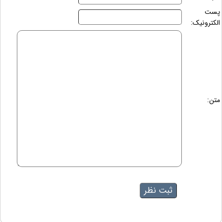
پست
الکترونیک:
متن: