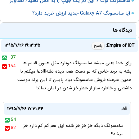
سامسونگ نوت 7 این بار یک جیپ را به آتش کشید/ تصاویر
آیا سامسونگ Galaxy A7 جدید ارزش خرید دارد؟
دیدگاه ها
۱۳۹۵/۷/۲۶ ۱۹:۱۳:۳۵
Empire of ICT:
پاسخ
37
وای خدا یعنی میشه سامسونگ دوباره مثل همون قدیم ها
154
بشه یه برند خاص که تو دست همه دیده نشه!!!دعا میکنم با
همین سرعت فروش سامسونگ بیاد پایین تا این برند دوست
داشتنی و خاطره ساز از خطر خز شدن در امان بماند!
۱۳۹۵/۷/۲۶ ۱۷:۳۱:۳۴
ali:
54
سامسونگ دیگه خز خز خز شده اپل هم کم کم داره خز
82
میشه!!