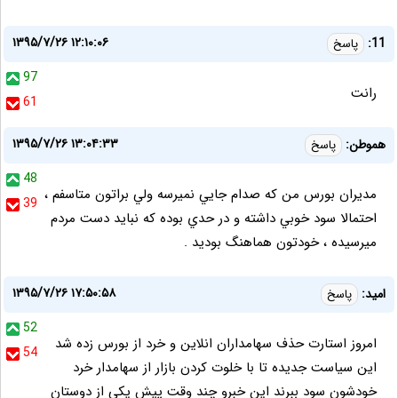
۱۳۹۵/۷/۲۶ ۱۲:۱۰:۰۶
11:
پاسخ
97
رانت
61
۱۳۹۵/۷/۲۶ ۱۳:۰۴:۳۳
هموطن:
پاسخ
48
مديران بورس من كه صدام جايي نميرسه ولي براتون متاسفم ،
39
احتمالا سود خوبي داشته و در حدي بوده كه نبايد دست مردم
ميرسيده ، خودتون هماهنگ بوديد .
۱۳۹۵/۷/۲۶ ۱۷:۵۰:۵۸
امید:
پاسخ
52
امروز استارت حذف سهامداران انلاین و خرد از بورس زده شد
54
این سیاست جدیده تا با خلوت کردن بازار از سهامدار خرد
خودشون سود ببرند این خبرو چند وقت پیش یکی از دوستان