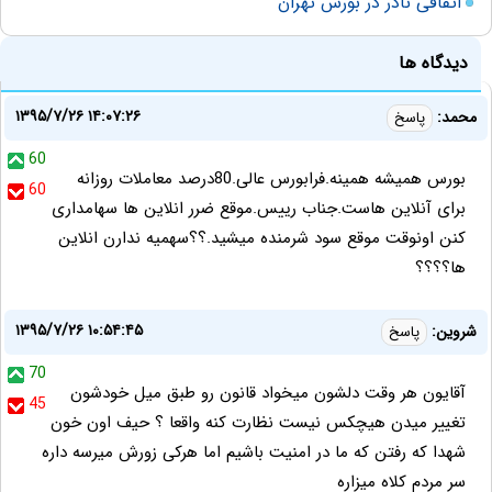
اتفاقی نادر در بورس تهران
دیدگاه ها
۱۳۹۵/۷/۲۶ ۱۴:۰۷:۲۶
محمد:
پاسخ
60
بورس همیشه همینه.فرابورس عالی.80درصد معاملات روزانه
60
برای آنلاین هاست.جناب رییس.موقع ضرر انلاین ها سهامداری
کنن اونوقت موقع سود شرمنده میشید.؟؟سهمیه ندارن انلاین
ها؟؟؟؟
۱۳۹۵/۷/۲۶ ۱۰:۵۴:۴۵
شروین:
پاسخ
70
آقایون هر وقت دلشون میخواد قانون رو طبق میل خودشون
45
تغییر میدن هیچکس نیست نظارت کنه واقعا ؟ حیف اون خون
شهدا که رفتن که ما در امنیت باشیم اما هرکی زورش میرسه داره
سر مردم کلاه میزاره