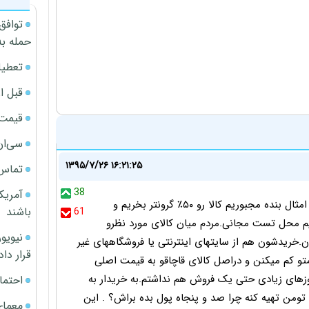
توافق
حمله به
تعطیل
قبل ا
قیمت آپار
سی‌ان
۱۳۹۵/۷/۲۶ ۱۶:۲۱:۲۵
تماس 
38
آمریک
من خرده فروشی ادکلن و عطر دارم . با این روش اجرا من و امثال بنده مجبوریم کالا رو ۵۰٪ گرونتر بخریم و
باشند
61
م محل تست مجانی.مردم میان کالای مورد نظرو
خریدشون هم از سایتهای اینترنتی یا فروشگاههای غیر
قرار داد
جام میدن که به اسم تخفیف و فروش ویژه تا۵۰٪قیمتو کم میکنن و دراصل کالای قاچاقو به قیمت اصلی
تری اینطوری دارم و روزهای زیادی حتی یک فروش هم نداشتم.به خریدار به
احتما
ومن تهیه کنه چرا صد و پنجاه پول بده براش؟ . این
معمای