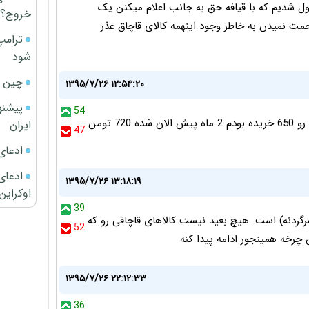
ل شدیم که با قیافه حق به جانب اعلام میکنن یک
خروج؟
ت نمیدن به خاطر وجود اینهمه کالای قاچاق عذر
ترامپ
شود
چین ا
۱۳۹۵/۷/۲۶ ۱۲:۵۴:۲۰
پیشنه
54
حاجی فروشنده جنسو به این بهانه گرون گرده. هانر ایکس 5 رو 650 خریده بودم 2 ماه پیش الان شده 720 تومن
ایران
47
ادعای
ادعای 
۱۳۹۵/۷/۲۶ ۱۳:۱۸:۱۹
اوکراین
39
سرگردنه) است. هیچ بعید نیست کالاهای قاچاقی رو که
52
 چرخه همینجور ادامه پیدا کنه
۱۳۹۵/۷/۲۶ ۲۲:۱۲:۳۳
36