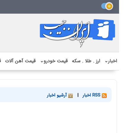
اخبار
⌄
ارز . طلا . سکه
قیمت خودرو
⌄
قیمت آهن آلات
ق
RSS اخبار
|
آرشیو اخبار