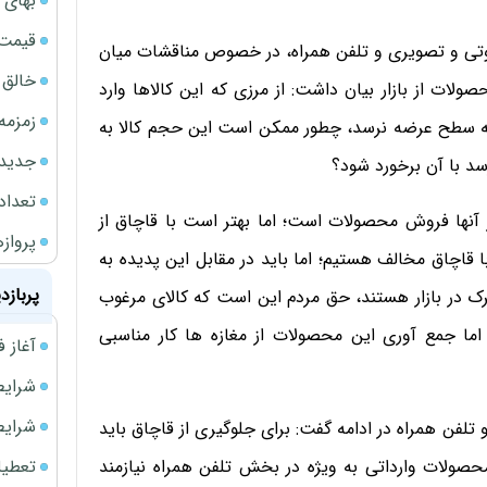
بهای 
قیمت نف
وتی و تصویری و تلفن همراه، در خصوص مناقشات میان
خالق ChatGPT زیر ذره‌بین وزارت دادگستری آمر
لات از بازار بیان داشت: از مرزی که این کالاها وارد
زمزمه
ا به سطح عرضه نرسد، چطور ممکن است این حجم کالا به
جدیدتر
تعداد
 آنها فروش محصولات است؛ اما بهتر است با قاچاق از
پروازهای 
 با قاچاق مخالف هستیم؛ اما باید در مقابل این پدیده به
پربازد
ک در بازار هستند، حق مردم این است که کالای مرغوب
اما جمع آوری این محصولات از مغازه ها کار مناسبی
آغاز فروش فوری 
شرایط فروش 
شرایط فرو
فن همراه در ادامه گفت: برای جلوگیری از قاچاق باید
تعطیلی ادا
محصولات وارداتی به ویژه در بخش تلفن همراه نیازمند