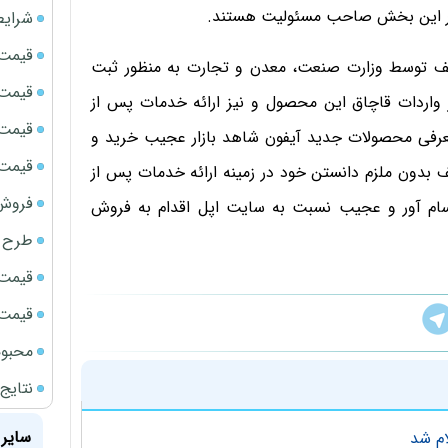
 در این بخش صاحب مسئولیت هستند.
شرایط
قیمت سک
لف توسط وزارت صنعت، معدن و تجارت به منظور ثبت
قیمت ج
ون ۷ و +۷ جهت جلوگیری از واردات قاچاق این محصول و نیز ارائه خدمات پس از
قیمت سکه
رفی محصولات جدید آیفون شاهد بازار عجیب خرید و
قیمت سک
بدون ملزم دانستن خود در زمینه ارائه خدمات پس از
فروش فور
سام آور و عجیب نسبت به سایت اپل اقدام به فروش
طرح ج
قیمت سک
قیمت سک
محبوب
نتایج
سایر 