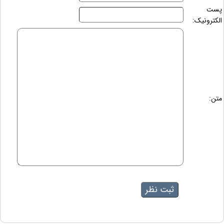
پست
الکترونیک:
متن: