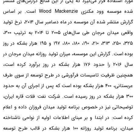
مورد استفاده قرار می‌گیرد که یکی از این منابع گزارش‌های منتشر
شده موسسه وود مکنزی Wood Mackenzie است. بر اساس
گزارش منتشر شده آن موسسه در ماه دسامبر سال ٢۰١۴، نرخ تولید
واقعی میدان مرجان طی سال‌های ٢۰۰۵ تا ٢۰١۴ به ترتیب ٣۰۰،
٣٢۵، ٢۵۰، ٣١٣، ٢١۰، ١٩۰، ١٨۰، ١٨۰، ١٩٧ و ١٩۵ هزار بشکه در روز
بوده است. گزارش این موسسه، میزان تولید روزانه میدان مرجان در
سال ٢۰١۶ را حدود ١٧۶ هزار بشکه در روز برآورد کرده است،
همچنین ظرفیت تاسیسات فرآورشی در طرح توسعه از سوی طرف
عربستانی، ۴۰۰ هزار بشکه بوده است که پس از اجرای آن به حدود
٣۰۰ هزار بشکه در روز رسیده است. شرکت نفت فلات قاره ایران،
توضیحاتی نیز در خصوص برنامه تولید میدان فروزان داده و اعلام
کرده است: در ابتدا و بر مبنای اطلاعات اولیه از نواحی ناشناخته
میدان، برنامه تولید روزانه ١۰۰ هزار بشکه در قالب طرح توسعه