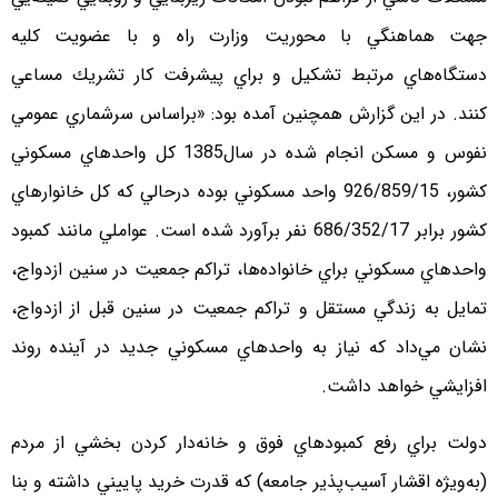
جهت هماهنگي با محوريت وزارت راه و با عضويت كليه
دستگاه‌هاي مرتبط تشكيل و براي پيشرفت كار تشريك مساعي
كنند. در اين گزارش همچنين آمده بود: «براساس سرشماري عمومي
نفوس و مسكن انجام شده در سال1385 كل واحدهاي مسكوني
كشور، 926/859/15 واحد مسكوني بوده درحالي كه كل خانوارهاي
كشور برابر 686/352/17 نفر برآورد شده است. عواملي مانند كمبود
واحدهاي مسكوني براي خانواده‌ها، تراكم جمعيت در سنين ازدواج،
تمايل به زندگي مستقل و تراكم جمعيت در سنين قبل از ازدواج،
نشان مي‌داد كه نياز به واحدهاي مسكوني جديد در آينده روند
افزايشي خواهد داشت.
دولت براي رفع كمبودهاي فوق و خانه‌دار كردن بخشي از مردم
(به‌ويژه اقشار آسيب‌پذير جامعه) كه قدرت خريد پاييني داشته و بنا