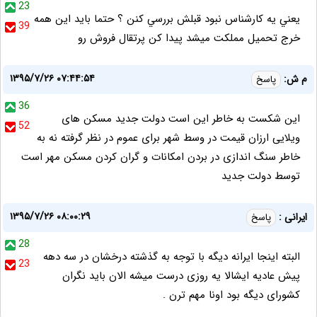
23
يعني يه كارشناس نبود قبلش بررسي كنن ؟ حتما بايد اين همه
39
خرج تحميل مملكت ميشد پيدا كن پرتقال فروش رو
۱۳۹۵/۷/۲۶ ۰۷:۴۴:۵۴
م ش:
پاسخ
36
این شکست به خاطر این است دولت جدید مسکن های
52
ویلایی ارزان قیمت در وسط شهر برای عموم در نظر گرفته نه به
خاطر سنگ اندازی در بردن امکانات و گران کردن مسکن مهر است
توسط دولت جدید
۱۳۹۵/۷/۲۶ ۰۸:۰۰:۲۹
ایرانی :
پاسخ
28
البته اینجا ایرانه دیگه با توجه به گذشته درخشان در سه دهه
23
پیش عادیه ایشالا یه روزی درست میشه الان باید نگران
کشورای دیگه بود اونا مهم ترن .