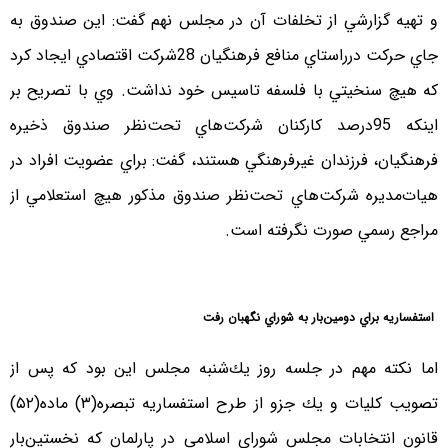
و تهيه گزارشي از تخلفات آن در مجلس نهم گفت: اين صندوق به
جاي حركت درراستاي منافع فرهنگيان 28شركت اقتصادي ايجاد كرد
كه هيچ سنخيتي با فلسفه تاسيس خود نداشت. وي با تصريح بر
اينكه 95درصد كاركنان شركت‌هاي تحت‌نظر صندوق ذخيره
فرهنگيان، فرزندان غيرفرهنگي هستند، گفت: براي عضويت افراد در
هيات‌مديره شركت‌هاي تحت‌نظر صندوق مذكور هيچ استعلامي از
مراجع رسمي صورت نگرفته است.
استفساريه براي دومين‌بار به شوراي نگهبان رفت
اما نكته مهم در جلسه روز يك‌شنبه مجلس اين بود كه پس از
تصويب كليات و يك جزو از طرح استفساريه تبصره(۳) ماده(۵۲)
قانون انتخابات مجلس شوراي اسلامي در پارلمان كه نخستين‌بار