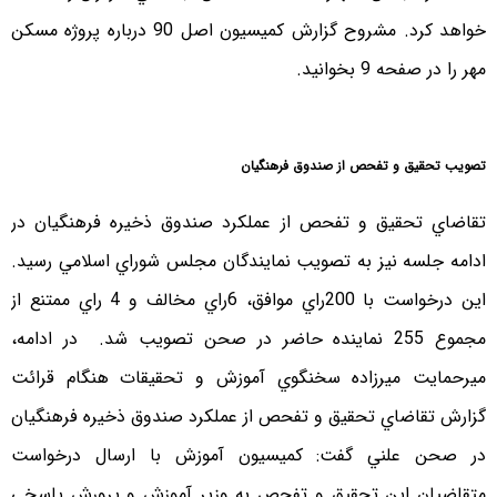
خواهد كرد. مشروح گزارش كميسيون اصل 90 درباره پروژه مسكن
مهر را در صفحه 9 بخوانيد.
تصويب تحقيق و تفحص از صندوق فرهنگيان
تقاضاي تحقيق و تفحص از عملكرد صندوق ذخيره فرهنگيان در
ادامه جلسه نيز به تصويب نمايندگان مجلس شوراي اسلامي رسيد.
اين درخواست با 200راي موافق، 6راي مخالف و 4 راي ممتنع از
مجموع 255 نماينده حاضر در صحن تصويب شد. در ادامه،
ميرحمايت ميرزاده سخنگوي آموزش و تحقيقات هنگام قرائت
گزارش تقاضاي تحقيق و تفحص از عملكرد صندوق ذخيره فرهنگيان
در صحن علني گفت: كميسيون آموزش با ارسال درخواست
متقاضيان اين تحقيق و تفحص به وزير آموزش و پرورش پاسخي