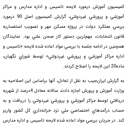
كميسيون آموزش درمورد لايحه تاسيس و اداره مدارس و مراكز
آموزشي و پرورشي غيردولتي، گزارش كميسيون اصل 90 درمورد
بررسي عملكرد دولت در پروژه مسكن مهر و تصويب استفساريه
قانون انتخابات، مهم‌ترين دستور كار صحن علني بود. نمايندگان
همچنين در ادامه جلسه با بررسي مواد اعاده شده لايحه «تاسيس و
اداره مراكز آموزشي و پرورشي غيردولتي» توسط شوراي نگهبان،
ماده20 اين لايحه را اصلاح كردند.
به گزارش ایران‌جیب به نقل از تعادل، آنها براساس اين اصلاحيه به
وزارت آموزش و پرورش اجازه دادند سالانه معادل 4درصد از شهريه
دريافتي توسط مراكز آموزشي و پرورشي غيردولتي را دريافت و به
حساب درآمدهاي اختصاصي ملي نزد خزانه‌داري كل كشور واريز
كند. در جريان بررسي مواد اعاده شده لايحه تاسيس و اداره مدارس