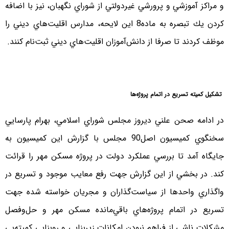
و مراكز آموزشي و پرورشي غيردولتي از شوراي نگهبان، نيز با اضافه
كردن يك تبصره به ماده8 اين لايحه، مدارس اقليت‌هاي ديني را
موظف كردند تا صرفا از دانش‌آموزان اقليت‌هاي ديني ثبت‌نام كنند.
تشكيل كميته تسريع در اتمام پروژه‌ها
در ادامه صحن علني ديروز مجلس شوراي اسلامي، بهرام پارسايي
سخنگوي كميسيون اصل90 مجلس با گزارش اين كميسيون به
جايگاه آمد تا بررسي عملكرد دولت در پروژه مسكن مهر را قرائت
كند. در بخشي از اين گزارش جهت رفع معايب موجود و تسريع در
واگذاري واحدها از سياست‌گذاران و مجريان خواسته شده جهت
تسريع در اتمام پروژه‌هاي باقي‌مانده مسكن مهر و حل‌وفصل
مشكلات ناشي از فراهم نبودن امكانات زيربنايي و روبنايي كميته‌يي