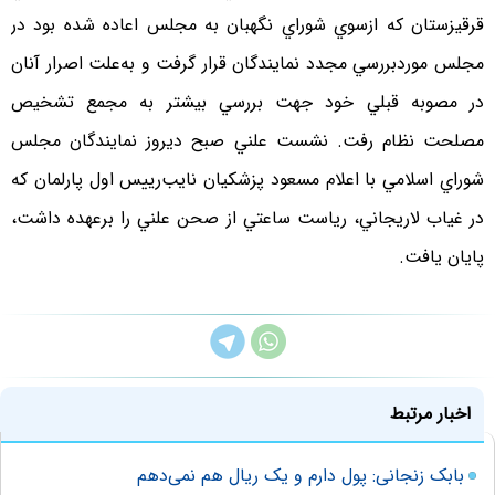
قرقيزستان كه ازسوي شوراي نگهبان به مجلس اعاده شده بود در
مجلس موردبررسي مجدد نمايندگان قرار گرفت و به‌علت اصرار آنان
در مصوبه قبلي خود جهت بررسي بيشتر به مجمع تشخيص
مصلحت نظام رفت. نشست علني صبح ديروز نمايندگان مجلس
شوراي اسلامي با اعلام مسعود پزشكيان نايب‌رييس اول پارلمان كه
در غياب لاريجاني، رياست ساعتي از صحن علني را برعهده داشت،
پايان يافت.
اخبار مرتبط
بابک زنجانی: پول دارم و یک ریال هم نمی‌دهم