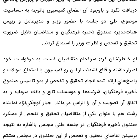
دريافت نكرد و باوجود آن اعضاي كميسيون باتوجه به حساسيت
موضوع، طي دو جلسه با حضور وزير و مديرعامل و رييس
هيات‌مديره صندوق ذخيره فرهنگيان و متقاضيان دلايل ضرورت
تحقيق و تفحص و نظرات وزير را استماع كردند.
او خاطرنشان كرد: سرانجام متقاضيان نسبت به درخواست خود
اصرار داشته و قانع نشدند، از اين رو كميسيون با استماع سوالات و
پاسخ‌هاي ارائه شده انجام تحقيق و تفحص از بدو تاسيس صندوق
ذخيره فرهنگيان، شركت‌ها و موسسات تابع و بانك سرمايه را به
اتفاق آرا‌ تصويب و آن را الزامي مي‌داند. جبار كوچكي‌نژاد نماينده
رشت هم با عنوان يكي از متقاضيان تحقيق و تفحص از عملكرد
صندوق ذخيره فرهنگيان در جلسه علني مجلس بااشاره به نتيجه
نرسيدن تقاضاي تحقيق و تفحص از اين صندوق در مجلس هشتم