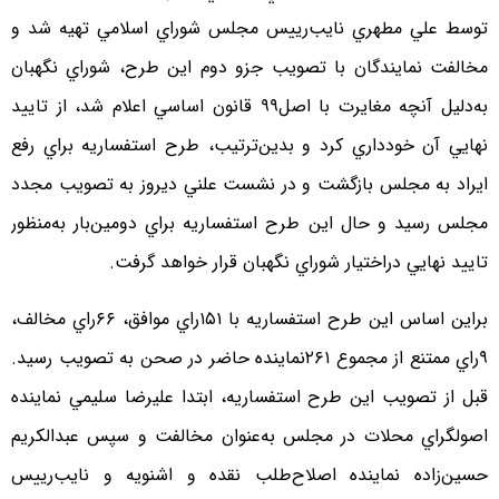
توسط علي مطهري نايب‌رييس مجلس شوراي اسلامي تهيه شد و
مخالفت نمايندگان با تصويب جزو دوم اين طرح، شوراي نگهبان
به‌دليل آنچه مغايرت با اصل۹۹ قانون اساسي اعلام شد، از تاييد
نهايي آن خودداري كرد و بدين‌ترتيب، طرح استفساريه براي رفع
ايراد به مجلس بازگشت و در نشست علني ديروز به تصويب مجدد
مجلس رسيد و حال اين طرح استفساريه براي دومين‌بار به‌منظور
تاييد نهايي دراختيار شوراي نگهبان قرار خواهد گرفت.
براين اساس اين طرح استفساريه با ۱۵۱راي موافق، ۶۶راي مخالف،
۹راي ممتنع از مجموع ۲۶۱نماينده حاضر در صحن به تصويب رسيد.
قبل از تصويب اين طرح استفساريه، ابتدا عليرضا سليمي نماينده
اصولگراي محلات در مجلس به‌عنوان مخالفت و سپس عبدالكريم
حسين‌زاده نماينده اصلاح‌طلب نقده و اشنويه و نايب‌رييس