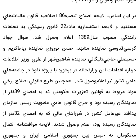
بر اين اساس، لايحه اصلاح تبصره86 اصلاحيه قانون ماليات‌هاي
مستقيم و لايحه استفساريه ماده22 قانون رسيدگي به تخلفات
رانندگي مصوب سال1389 اعلام وصول شد. سوال جواد
كريمي‌قدوسي نماينده مشهد، حسن نوروزي نماينده رباط‌كريم و
حسينعلي حاجي‌دليگاني نماينده شاهين‌شهر از علوي وزير اطلاعات
درباره اقدامات اين وزارتخانه در برخورد با پروژه نفوذ در جامعه‌هاي
علمي كشور نيز اعلام‌وصول شد. همچنين طرح قانوني اصلاح برخي
مواد مربوط به قوانين تعزيرات حكومتي كه به امضاي 39نفر از
نمايندگان رسيده بود و طرح قانوني عادي عضويت رييس سازمان
پدافند غيرعامل كشور در شوراهاي عالي كه به امضاي 32نفر از
نمايندگان رسيده بود، اعلام وصول شدند. لايحه موافقتنامه انتقال
محكومان به حبس بين جمهوري اسلامي ايران و جمهوري