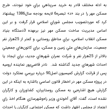
به ادله مختلف قادر به خريد سرپناهي براي خود نبودند، طرح
مسكن مهر را در بند «د» تبصره‌6 لايحه بودجه سال1386 پيشنهاد
كرد كه مورد‌تصويب مجلس شوراي اسلامي قرار گرفت و بر اين
اساس مديريت ساخت مسكن مهر نيز برعهده 3دستگاه بنياد
مسكن انقلاب اسلامي، براي مناطق روستايي و كمتر از 25هزار نفر
جمعيت، سازمان‌هاي ملي زمين و مسكن، براي كانون‌هاي جمعيتي
بالاتر از 25‌هزار نفر و شركت عمران شهرهاي جديد، براي ايجاد يا
احداث شهرهاي جديد گذاشته شد. نادر قاضي‌پور نماينده اروميه
پس از قرائت گزارش كميسيون اصل90 درباره بررسي عملكرد دولت
در پروژه مسكن مهر در اخطار قانون اساسي بااشاره به اينكه در اين
گزارش هيچ اشاره‌يي به مسكن روستاييان، كشاورزان و كارگران
نشده است، گفت: آقاي آخوندي وزير راه‌وشهرسازي هنگام اخذ راي
اعتماد از مجلس اظهار داشت كه مسكن اجتماعي كارگران را احداث