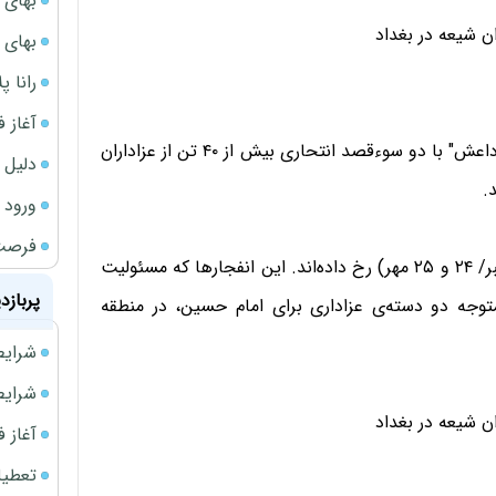
بهای 
بهای 
رانا پ
آغاز فروش فوری 
در آستانه حمله نظامی ارتش عراق برای آزادسازی موصل، "داعش" با دو سوءقصد انتحاری بیش از ۴۰ تن از عزاداران
دلیل 
ورود سه 
فرصت‌
انفجارهای انتحاری در روزهای شنبه و یکشنبه (۱۵ و ۱۶ اکتبر/ ۲۴ و ۲۵ مهر) رخ داده‌اند. این انفجارها که مسئولیت
پربازد
توجه دو دسته‌ی عزاداری برای امام حسین، در منطقه
شرایط فروش 
شرایط فرو
آغاز فروش فوری 
تعطیلی ادا