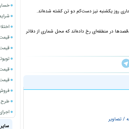
خسارت
شرایط
اختلا
قصدها در منطقه‌ای رخ داده‌اند که محل شماری از دفاتر
قیمت سک
قیمت ج
تویوتا bZ5 برای نخستین بار وارد بازار ای
قیمت سک
قیمت سکه
فروش فور
طرح ج
اجرای
سایر 