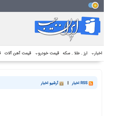
اخبار
⌄
ارز . طلا . سکه
قیمت خودرو
⌄
قیمت آهن آلات
ق
RSS اخبار
|
آرشیو اخبار