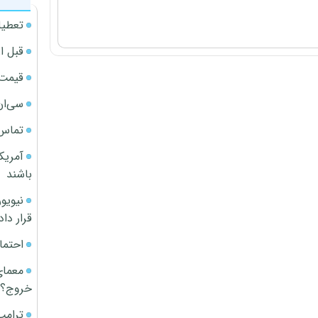
تعطیل
قبل ا
قیمت آپار
سی‌ان
تماس 
آمریک
باشند
قرار داد
احتما
معمای
خروج؟
ترامپ