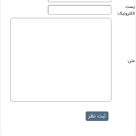
پست
الکترونیک:
متن: