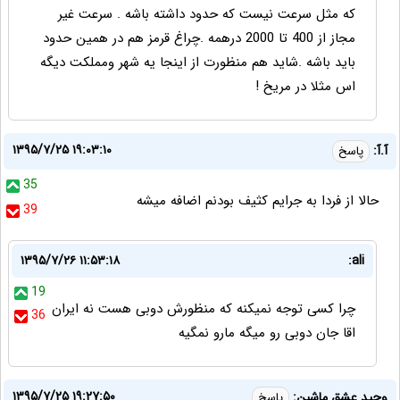
که مثل سرعت نیست که حدود داشته باشه . سرعت غیر
مجاز از 400 تا 2000 درهمه .چراغ قرمز هم در همین حدود
باید باشه .شاید هم منظورت از اینجا یه شهر ومملکت دیگه
اس مثلا در مریخ !
۱۳۹۵/۷/۲۵ ۱۹:۰۳:۱۰
آ.آ:
پاسخ
35
حالا از فردا به جرایم کثیف بودنم اضافه میشه
39
۱۳۹۵/۷/۲۶ ۱۱:۵۳:۱۸
ali:
19
چرا کسی توجه نمیکنه که منظورش دوبی هست نه ایران
36
اقا جان دوبی رو میگه مارو نمگیه
۱۳۹۵/۷/۲۵ ۱۹:۲۷:۵۰
وحید عشق ماشین:
پاسخ