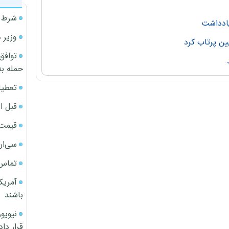
شرط م
یادداشت
وزیر 
ین پرتاب کرد
توافق
حمله به
تعطیل
قبل ا
قیمت آپار
سی‌ان
تماس 
آمریک
باشند
قرار داد