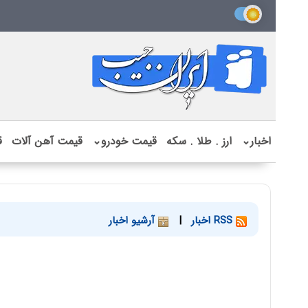
اخبار
⌄
ارز . طلا . سکه
قیمت خودرو
⌄
قیمت آهن آلات
ق
RSS اخبار
|
آرشیو اخبار