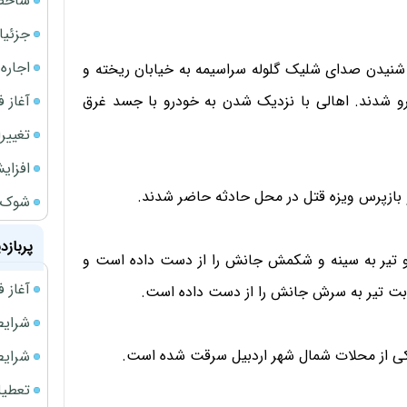
شاخص کل از م
جزئیا
اجاره ا
ل با شنیدن صدای شلیک گلوله سراسیمه به خیابان ریخته و
آغاز فر
ودرو پژو ۴۰۵ نقره‌ای رنگی روبرو شدند. اهالی با نزدیک شدن به خودرو با جسد غرق
تغییر
افزای
و بازپرس ویزه قتل در محل حادثه حاضر شدند.
شوک ا
پربازد
و تیر به سینه و شکمش جانش را از دست داده است و
آغاز فروش فوری 
صابت تیر به سرش جانش را از دست داده است.
شرایط فروش 
یکی از محلات شمال شهر اردبیل سرقت شده است.
شرایط فرو
تعطیلی ادا