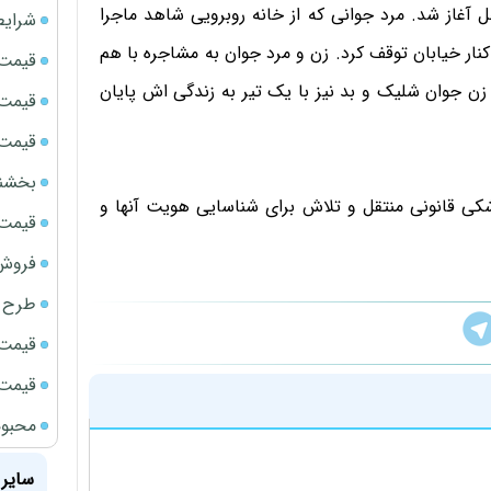
غاز شد. مرد جوانی که از خانه روبرویی شاهد ماجرا
شرایط
نار خیابان توقف کرد. زن و مرد جوان به مشاجره با هم
قیمت سک
ن جوان شلیک و بد نیز با یک تیر به زندگی اش پایان
قیمت ج
قیمت سکه
بخشنامه ف
 قانونی منتقل و تلاش برای شناسایی هویت آنها و
قیمت سک
فروش فور
طرح ج
قیمت سک
قیمت سک
محبوب
سایر 