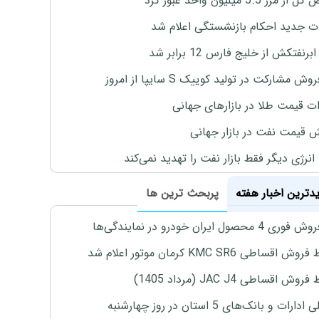
رز 5.5 میلیون واحد عبور کرد
ت جدید احکام بازنشستگی اعلام شد
برنفتکش از خلیج فارس 12 برابر شد
وش مشارکت در تولید کوییک S سایپا از امروز
ات قیمت طلا در بازارهای جهانی
ش قیمت نفت در بازار جهانی
نرژی دیگر فقط بازار نفت را تهدید نمی‌کند
یدترین اخبار هفته
پربحث ترین ها
4 محصول ایران خودرو در نمایندگی‌ها
اقساطی KMC SR6 کرمان موتور اعلام شد
ش اقساطی JAC J4 (مرداد 1405)
رات و بانک‌های 5 استان در روز چهارشنبه